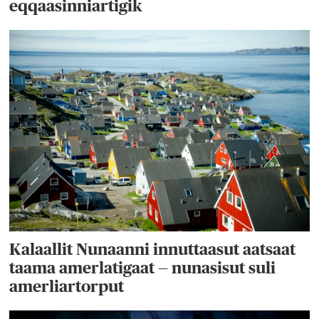
eqqaasinniartigik
Kalaallit Nunaanni innuttaasut aatsaat
taama amerlatigaat — nunasisut suli
amerliartorput