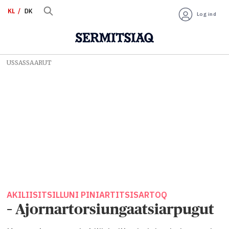
KL
DK
Log ind
USSASSAARUT
AKILIISITSILLUNI PINIARTITSISARTOQ
– Ajornartorsiungaatsiarpugut