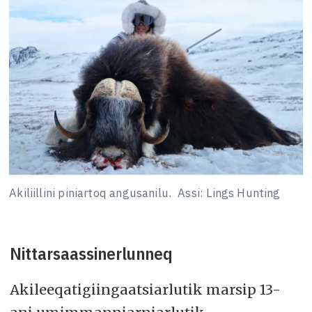
Akiliillini piniartoq angusanilu.
Assi: Lings Hunting
Nittarsaassinerlunneq
Akileeqatigiingaatsiarlutik marsip 13-