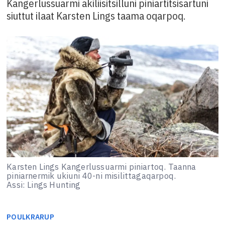
Kangerlussuarmi akiliisitsilluni piniartitsisartuni
siuttut ilaat Karsten Lings taama oqarpoq.
Karsten Lings Kangerlussuarmi piniartoq. Taanna
piniarnermik ukiuni 40-ni misilittagaqarpoq.
Assi: Lings Hunting
POUL
KRARUP