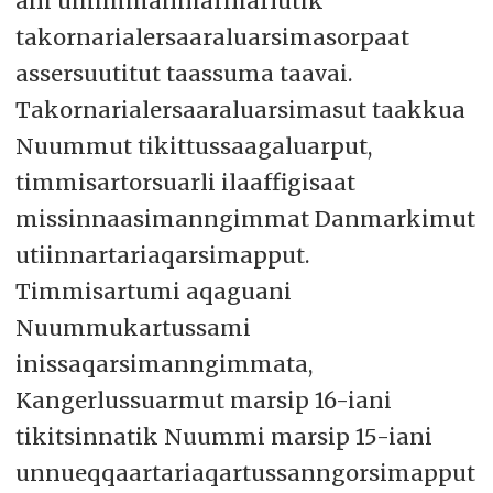
ani umimmanniarniarlutik
takornarialersaaraluarsimasorpaat
assersuutitut taassuma taavai.
Takornarialersaaraluarsimasut taakkua
Nuummut tikittussaagaluarput,
timmisartorsuarli ilaaffigisaat
missinnaasimanngimmat Danmarkimut
utiinnartariaqarsimapput.
Timmisartumi aqaguani
Nuummukartussami
inissaqarsimanngimmata,
Kangerlussuarmut marsip 16-iani
tikitsinnatik Nuummi marsip 15-iani
unnueqqaartariaqartussanngorsimapput