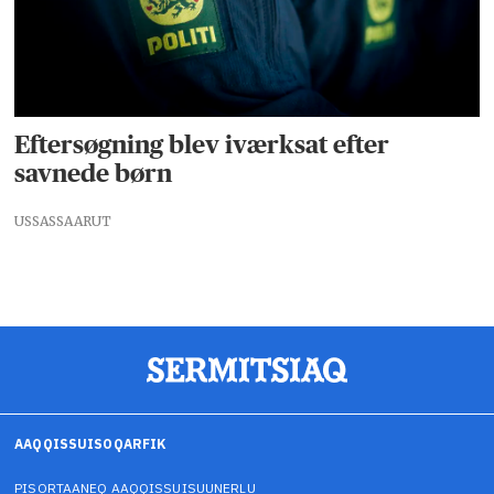
Eftersøgning blev iværksat efter
savnede børn
USSASSAARUT
AAQQISSUISOQARFIK
PISORTAANEQ AAQQISSUISUUNERLU