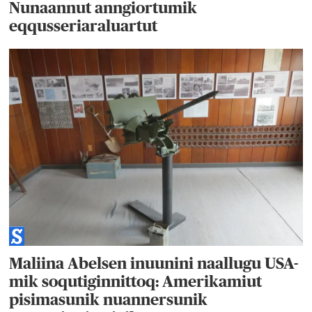
Nunaannut anngiortumik
eqqusseriaraluartut
Maliina Abelsen inuunini naallugu USA-
mik soqutiginnittoq: Amerikamiut
pisimasunik nuannersunik