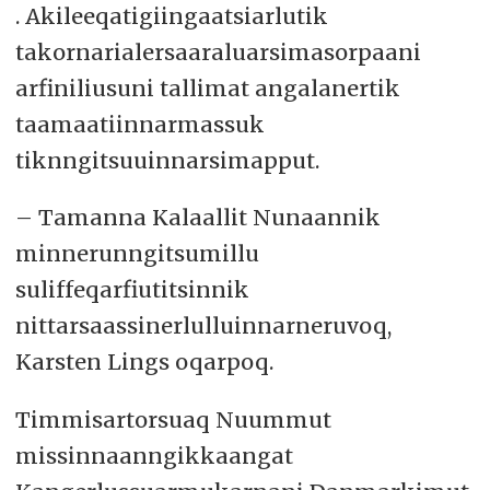
. Akileeqatigiingaatsiarlutik
takornarialersaaraluarsimasorpaani
arfiniliusuni tallimat angalanertik
taamaatiinnarmassuk
tiknngitsuuinnarsimapput.
– Tamanna Kalaallit Nunaannik
minnerunngitsumillu
suliffeqarfiutitsinnik
nittarsaassinerlulluinnarneruvoq,
Karsten Lings oqarpoq.
Timmisartorsuaq Nuummut
missinnaanngikkaangat