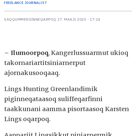
FREELANCE JOURNALIST
SAQQUMMERSINNEQARPOQ
27. MAAJI 2025 - 17:24
– Ilumoorpoq
, Kangerlussuarmut ukioq
takornariartitsiniarnerput
ajornakusooqaaq.
Lings Hunting Greenlandimik
piginneqataasoq suliffeqarfinni
taakkunani aamma pisortaasoq Karsten
Lings oqarpoq.
Aappariit Lingsikkut piniarnermik