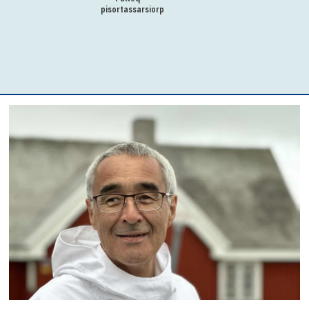
pisortassarsiorpoq