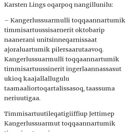
Karsten Lings oqarpoq nangillunilu:
– Kangerlussuarmulli toqqaannartumik
timmisartuussisarnerit oktobarip
naanerani unitsinneqarnissaat
ajoraluartumik pilersaarutaavoq.
Kangerlussuarmulli toqqaannartumik
timmisartuussinerit ingerlaannassasut
ukioq kaajallallugulu
taamaaliortoqartalissasoq, taassuma
neriuutigaa.
Timmisartuutileqatigiiffiup Jettimep
Kangerlussuarmut toqqaannartumik