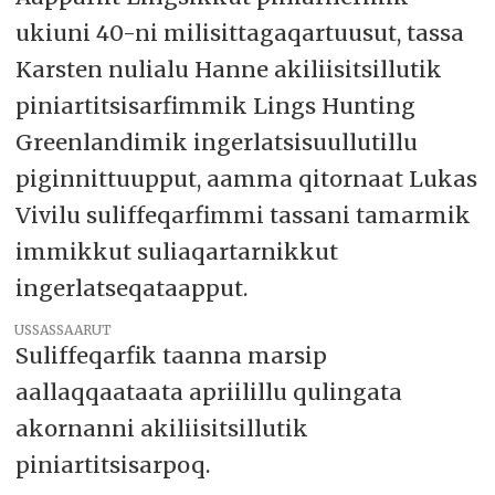
ukiuni 40-ni milisittagaqartuusut, tassa
Karsten nulialu Hanne akiliisitsillutik
piniartitsisarfimmik Lings Hunting
Greenlandimik ingerlatsisuullutillu
piginnittuupput, aamma qitornaat Lukas
Vivilu suliffeqarfimmi tassani tamarmik
immikkut suliaqartarnikkut
ingerlatseqataapput.
USSASSAARUT
Suliffeqarfik taanna marsip
aallaqqaataata apriilillu qulingata
akornanni akiliisitsillutik
piniartitsisarpoq.