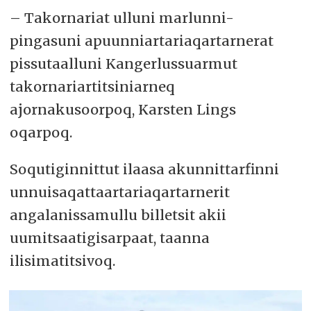
– Takornariat ulluni marlunni-
pingasuni apuunniartariaqartarnerat
pissutaalluni Kangerlussuarmut
takornariartitsiniarneq
ajornakusoorpoq, Karsten Lings
oqarpoq.
Soqutiginnittut ilaasa akunnittarfinni
unnuisaqattaartariaqartarnerit
angalanissamullu billetsit akii
uumitsaatigisarpaat, taanna
ilisimatitsivoq.