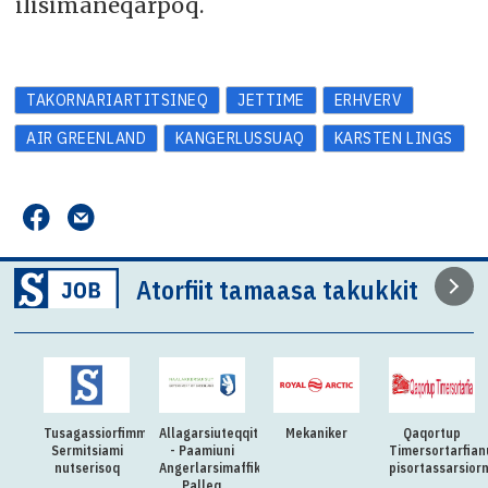
ilisimaneqarpoq.
TAKORNARIARTITSINEQ
JETTIME
ERHVERV
AIR GREENLAND
KANGERLUSSUAQ
KARSTEN LINGS
Atorfiit tamaasa takukkit
Tusagassiorfimmi
Allagarsiuteqqitaq
Mekaniker
Qaqortup
Sermitsiami
- Paamiuni
Timersortarfian
nutserisoq
Angerlarsimaffik
pisortassarsior
Palleq