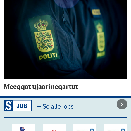
Meeqqat ujaarineqartut
–
Se alle jobs