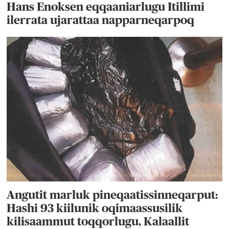
Hans Enoksen eqqaaniarlugu Itillimi
ilerrata ujarattaa napparneqarpoq
Angutit marluk pineqaatissinneqarput:
Hashi 93 kiilunik oqimaassusilik
kilisaammut toqqorlugu, Kalaallit