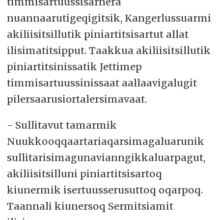
timmisartuussisarnera
nuannaarutigeqigitsik, Kangerlussuarmi
akiliisitsillutik piniartitsisartut allat
ilisimatitsipput. Taakkua akiliisitsillutik
piniartitsinissatik Jettimep
timmisartuussinissaat aallaavigalugit
pilersaarusiortalersimavaat.
- Sullitavut tamarmik
Nuukkooqqaartariaqarsimagaluarunik
sullitarisimagunavianngikkaluarpagut,
akiliisitsilluni piniartitsisartoq
kiunermik isertuusserusuttoq oqarpoq.
Taannali kiunersoq Sermitsiamit