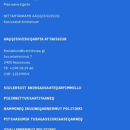
Masaana Egede
NITTARTAKKAMI AAQQISSUISOQ
Kassaaluk Kristensen
AAQQISSUISOQARFIK ATTAVIGIUK
Redaktion@sermitsiaq.gl
Issortarfimmut 7
3905 Nuussuaq
Tlf: +299 38 39 40
CVR: 12539959
SIULERSUIT ANINGAASAATEQARFIMMILLU
PIGINNITTUSSAATITAANEQ
NAMMINEQ INUUNEQARNERMUT POLITIKKI
PITSAASUMIK TUSAGASSIORIAASEQARNEQ
OQALLINNERMUT POLITIKKI