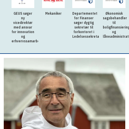
GEUS søger
Mekaniker
Departementet
Økonomisk
ny
for Finanser
sagsbehandler
vicedirektør
søger dygtig
til
med ansvar
sekretær til
boligfinansierin
for innovation
forkontoret i
og
og
Ledelsessekretariatet
låneadministrat
erhvervssamarbejde