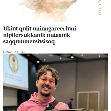
Ukiut qulit uninngareerluni
nipilersukkanik nutaanik
saqqummersitsisoq
USSASSAARUT