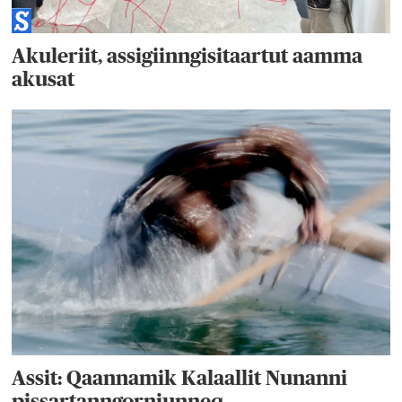
Akuleriit, assigiinngisitaartut aamma
akusat
Assit: Qaannamik Kalaallit Nunanni
pissartanngorniunneq