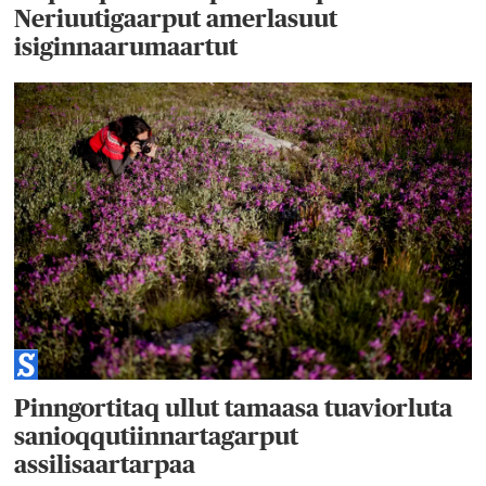
Neriuutigaarput amerlasuut
isiginnaarumaartut
Pinngortitaq ullut tamaasa tuaviorluta
sanioqqutiinnartagarput
assilisaartarpaa