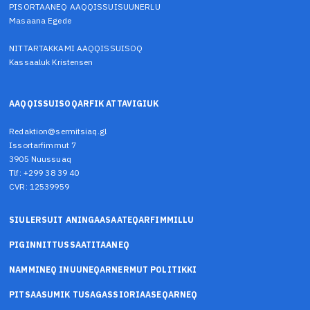
PISORTAANEQ AAQQISSUISUUNERLU
Masaana Egede
NITTARTAKKAMI AAQQISSUISOQ
Kassaaluk Kristensen
AAQQISSUISOQARFIK ATTAVIGIUK
Redaktion@sermitsiaq.gl
Issortarfimmut 7
3905 Nuussuaq
Tlf: +299 38 39 40
CVR: 12539959
SIULERSUIT ANINGAASAATEQARFIMMILLU
PIGINNITTUSSAATITAANEQ
NAMMINEQ INUUNEQARNERMUT POLITIKKI
PITSAASUMIK TUSAGASSIORIAASEQARNEQ