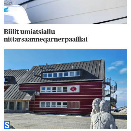
Biilit umiatsiallu
nittarsaanneqarnerpaaffiat