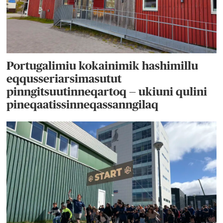
Portugalimiu kokainimik hashimillu
eqqusseriarsimasutut
pinngitsuutinneqartoq — ukiuni qulini
pineqaatissinneqassanngilaq