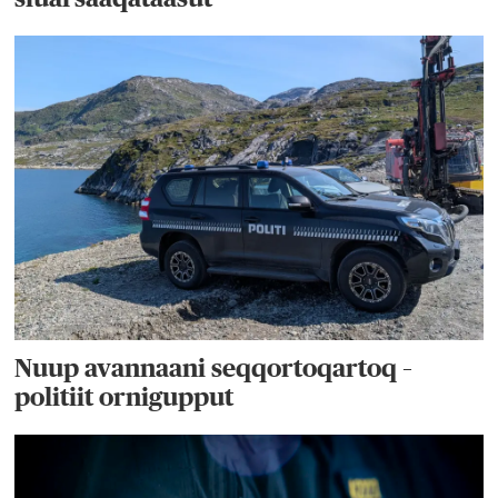
Nuup avannaani seqqortoqartoq –
politiit ornigupput