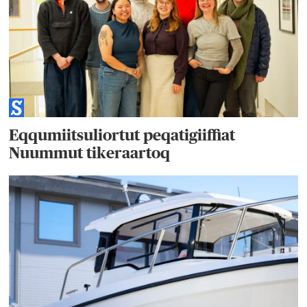
Eqqumiitsuliortut peqatigiiffiat
Nuummut tikeraartoq