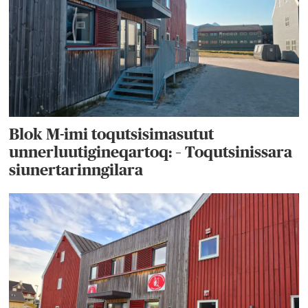
Blok M-imi toqutsisimasutut
unnerluutigineqartoq: – Toqutsinissara
siunertarinngilara