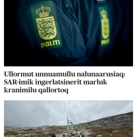
Ullormut unnuamullu nalunaarusiaq:
SAR-imik ingerlatsinerit marluk
kranimilu qallortoq