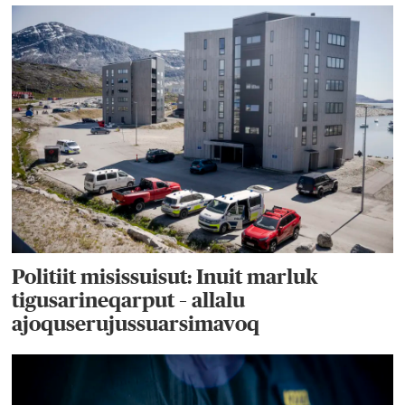
Politiit misissuisut: Inuit marluk
tigusarineqarput – allalu
ajoquserujussuarsimavoq