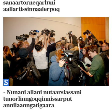
sanaartorneqarluni
aallartissinnaalerpoq
– Nunani allani nutaarsiassani
tunorlinngoqqinnissarput
annilaanngatigaara