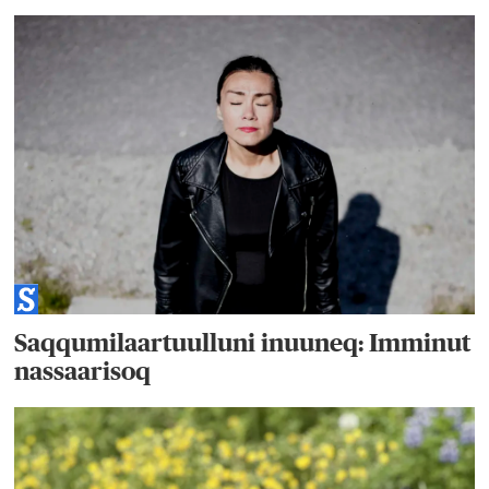
Saqqumilaartuulluni inuuneq: Imminut
nassaarisoq