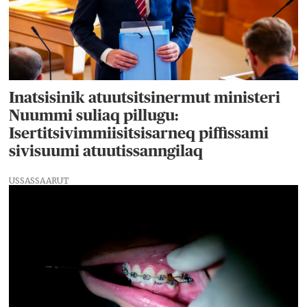
Inatsisinik atuutsitsinermut ministeri
Nuummi suliaq pillugu:
Isertitsivimmiisitsisarneq piffissami
sivisuumi atuutissanngilaq
USSASSAARUT