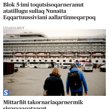
Blok 5-imi toqutsisoqarneranut
atatillugu suliaq Nunatta
Eqqartuussiviani aallartinneqarpoq
USSASSAARUT
Mittarfiit takornariaqarnermik
siuarsaaqataasut