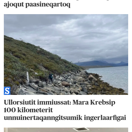
ajoqut paasineqartoq
Ullorsiutit immiussat: Mara Krebsip
100 kilometerit
unnuinertaqanngitsumik ingerlaarfigai