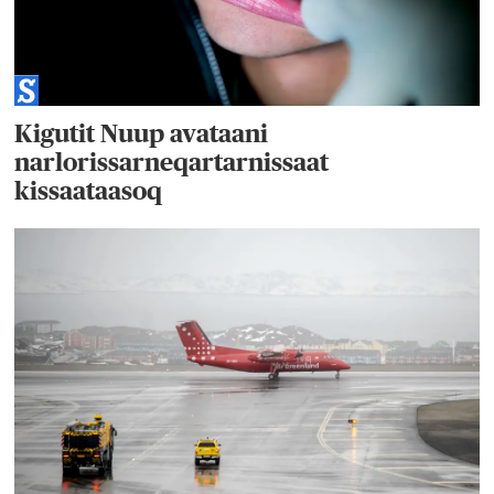
Kigutit Nuup avataani
narlorissarneqartarnissaat
kissaataasoq