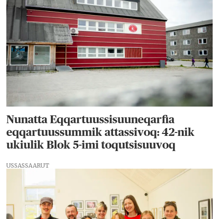
Nunatta Eqqartuussisuuneqarfia
eqqartuussummik attassivoq: 42-nik
ukiulik Blok 5-imi toqutsisuuvoq
USSASSAARUT