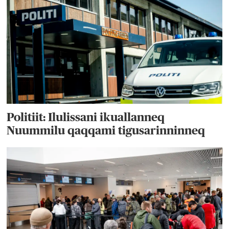
Politiit: Ilulissani ikuallanneq
Nuummilu qaqqami tigusarinninneq