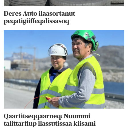
Deres Auto ilaasortanut
peqatigiiffeqalissasoq
Qaartitseqqaarneq: Nuummi
talittarfiup ilassutissaa kiisami