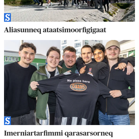
Aliasunneq ataatsimoorfigigaat
Imerniartarfimmi qarasarsorneq