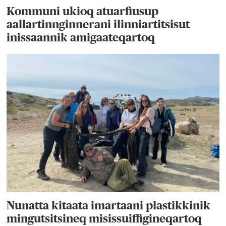
Kommuni ukioq atuarfiusup
aallartinnginnerani ilinniartitsisut
inissaannik amigaateqartoq
Nunatta kitaata imartaani plastikkinik
mingutsitsineq misissuiffigineqartoq