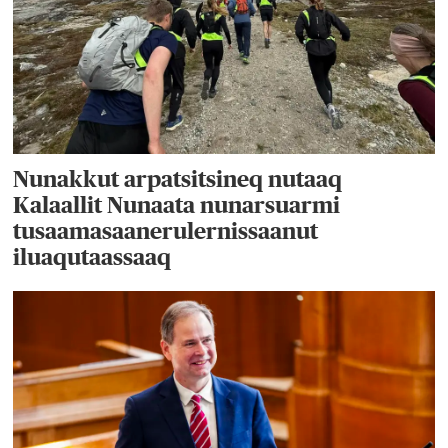
Nunakkut arpatsitsineq nutaaq
Kalaallit Nunaata nunarsuarmi
tusaamasaanerulernissaanut
iluaqutaassaaq