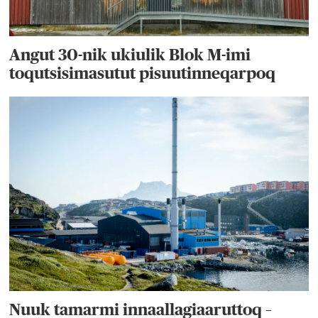
Angut 30-nik ukiulik Blok M-imi
toqutsisimasutut pisuutinneqarpoq
Nuuk tamarmi innaallagiaaruttoq –