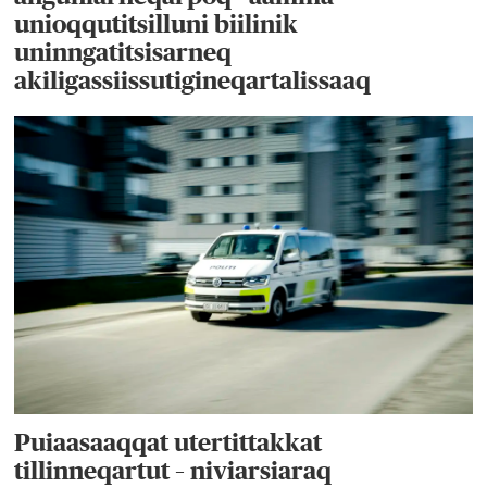
unioqqutitsilluni biilinik
uninngatitsisarneq
akiligassiissutigineqartalissaaq
Puiaasaaqqat utertittakkat
tillinneqartut – niviarsiaraq