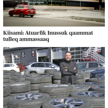
Kiisami: Atuarfik Inussuk qaammat
tulleq ammassaaq