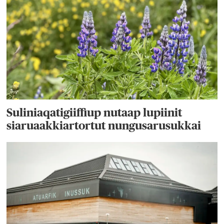
Suliniaqatigiiffiup nutaap lupiinit
siaruaakkiartortut nungusarusukkai