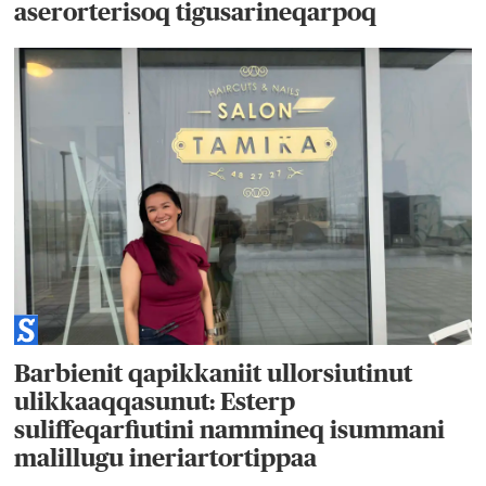
aserorterisoq tigusarineqarpoq
Barbienit qapikkaniit ullorsiutinut
ulikkaaqqasunut: Esterp
suliffeqarfiutini nammineq isummani
malillugu ineriartortippaa