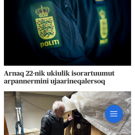
Arnaq 22-nik ukiulik isorartuumut
arpannermini ujaarineqalersoq