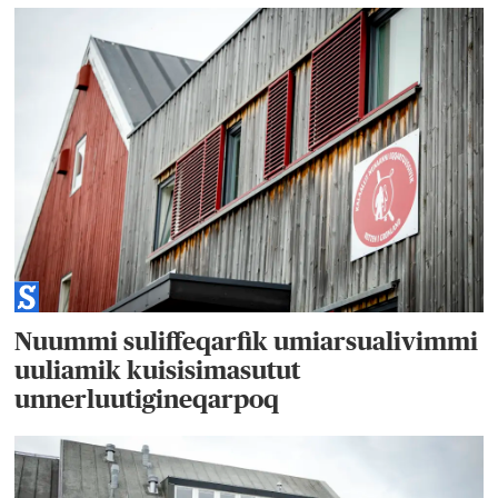
Nuummi suliffeqarfik umiarsualivimmi
uuliamik kuisisimasutut
unnerluutigineqarpoq