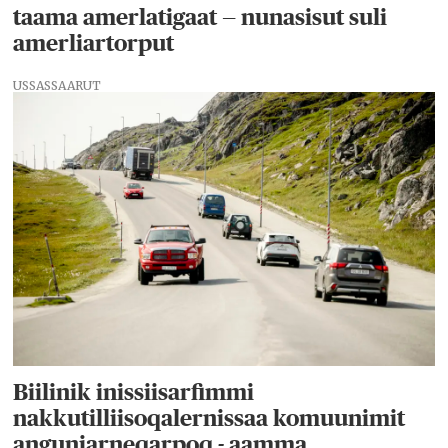
taama amerlatigaat — nunasisut suli
amerliartorput
USSASSAARUT
Biilinik inissiisarfimmi
nakkutilliisoqalernissaa komuunimit
anguniarneqarpoq - aamma