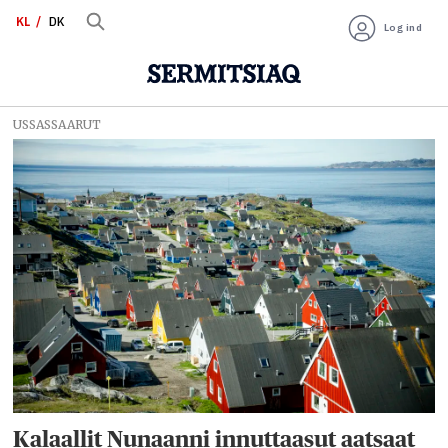
KL
DK
Log ind
USSASSAARUT
Nuuk
-
sermitsiaq_kl
Kalaallit Nunaanni innuttaasut aatsaat