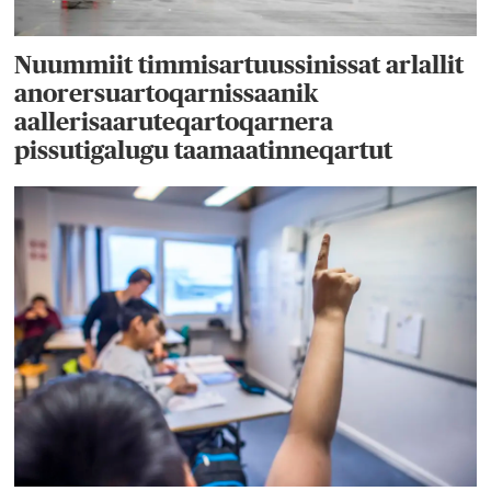
Nuummiit timmisartuussinissat arlallit
anorersuartoqarnissaanik
aallerisaaruteqartoqarnera
pissutigalugu taamaatinneqartut