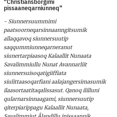
"Christiansborgimi
pissaaneqarniunneq"
- Siunnersuummimi
paatsoorneqarsinnaanngitsumik
allaqqavoq siunnersuutip
saqqummiunneqarneranut
siunertarpiaasoq Kalaallit Nunaata
Savalimmiullu Nunat Avannarliit
siunnersuisoqatigiiffiata
siulittaasoqarfiani aalajangersimasumik
ilaasortaatitaqalissasut. Qanoq ililluni
qularnarsinnaagami, siunnersuutip
qiterpiarippagu Kalaallit Nunaata,
Savalimmiut Ålandillu inissaannik