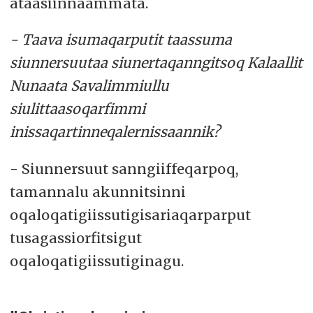
ataasiinnaammata.
- Taava isumaqarputit taassuma
siunnersuutaa siunertaqanngitsoq Kalaallit
Nunaata Savalimmiullu
siulittaasoqarfimmi
inissaqartinneqalernissaannik?
- Siunnersuut sanngiiffeqarpoq,
tamannalu akunnitsinni
oqaloqatigiissutigisariaqarparput
tusagassiorfitsigut
oqaloqatigiissutiginagu.