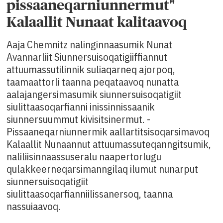
pissaaneqarniunnermut"
Kalaallit Nunaat kalitaavoq
Aaja Chemnitz nalinginnaasumik Nunat
Avannarliit Siunnersuisoqatigiiffiannut
attuumassutilinnik suliaqarneq ajorpoq,
taamaattorli taanna peqataavoq nunatta
aalajangersimasumik siunnersuisoqatigiit
siulittaasoqarfianni inissinnissaanik
siunnersuummut kivisitsinermut. -
Pissaaneqarniunnermik aallartitsisoqarsimavoq
Kalaallit Nunaannut attuumassuteqanngitsumik,
naliliisinnaassuseralu naapertorlugu
qulakkeerneqarsimanngilaq ilumut nunarput
siunnersuisoqatigiit
siulittaasoqarfianniilissanersoq, taanna
nassuiaavoq.