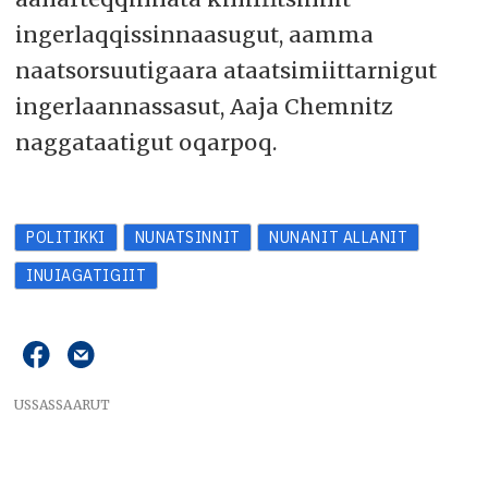
ingerlaqqissinnaasugut, aamma
naatsorsuutigaara ataatsimiittarnigut
ingerlaannassasut, Aaja Chemnitz
naggataatigut oqarpoq.
POLITIKKI
NUNATSINNIT
NUNANIT ALLANIT
INUIAGATIGIIT
USSASSAARUT