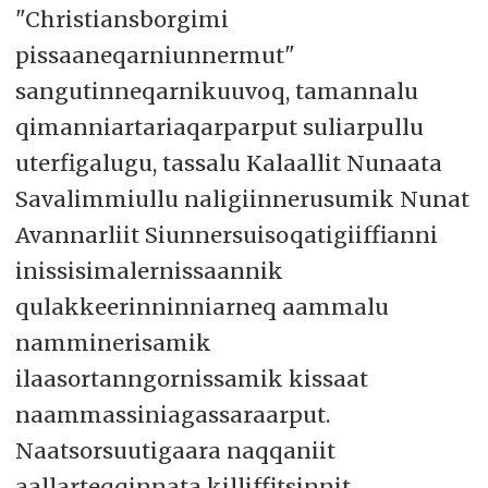
"Christiansborgimi
pissaaneqarniunnermut"
sangutinneqarnikuuvoq, tamannalu
qimanniartariaqarparput suliarpullu
uterfigalugu, tassalu Kalaallit Nunaata
Savalimmiullu naligiinnerusumik Nunat
Avannarliit Siunnersuisoqatigiiffianni
inissisimalernissaannik
qulakkeerinninniarneq aammalu
namminerisamik
ilaasortanngornissamik kissaat
naammassiniagassaraarput.
Naatsorsuutigaara naqqaniit
aallarteqqinnata killiffitsinnit