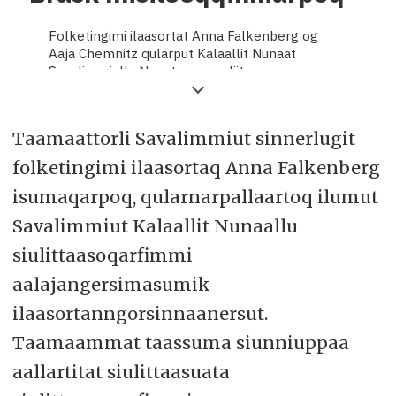
Folketingimi ilaasortat Anna Falkenberg og
Aaja Chemnitz qularput Kalaallit Nunaat
Savalimmiullu Nunat avannarliit
siunnersuisoqatigiiffiata siulittaasoqarfiani ilumut
ilaasortanngortitsisinnaassanersut, Lars-
Christian Braskip siunnersuummini
Taamaattorli Savalimmiut sinnerlugit
tamannarpiaq siunertarigaluarpaguluunniit.
folketingimi ilaasortaq Anna Falkenberg
Sermitsiaq.AG-mit Lars-Christian Brask
isumaqarpoq, qularnarpallaartoq ilumut
aperereeraluarlugu apereqqipparput ilumut
siunertarineraa Nunat Avannarliit
Savalimmiut Kalaallit Nunaallu
Siunnersuisoqatigiiffianni nunat arfineq
pingasuusut tamarmik Nunat Avannarliit
siulittaasoqarfimmi
Siunnersuisoqatigiiffiata siulittaasoqarfiani
aalajangersimasumik
issiatitaqartalissanersut. Tamanna
ilumoornerarpaa.
ilaasortanngorsinnaanersut.
Siunnersuutinili amerlanerussuteqartunit
Taamaammat taassuma siunniuppaa
katersuuffigineqarsinnaassanngimmat
aallartitat siulittaasuata
siunnersuutini tunuartiinnartariaqareerlugu,
maanna Sermitsiaq.AG-mut ilisimatitsivoq