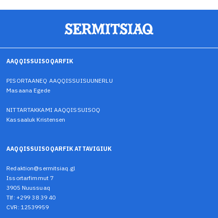
AAQQISSUISOQARFIK
PISORTAANEQ AAQQISSUISUUNERLU
Masaana Egede
NITTARTAKKAMI AAQQISSUISOQ
Kassaaluk Kristensen
AAQQISSUISOQARFIK ATTAVIGIUK
Redaktion@sermitsiaq.gl
Issortarfimmut 7
3905 Nuussuaq
Tlf: +299 38 39 40
CVR: 12539959