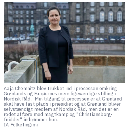
Aaja Chemnitz blev trukket ind i processen omkring
Grønlands og Færøernes mere ligeværdige stilling i
Nordisk Råd. -Min tilgang til processen er at Grønland
skal have fast plads i præsidiet og at Grønland bliver
selvstændigt medlem af Nordisk Råd, men det er en
rodet affære med magtkamp og "Christiansborg-
fnidder" indrømmer hun.
IA Folketingimi