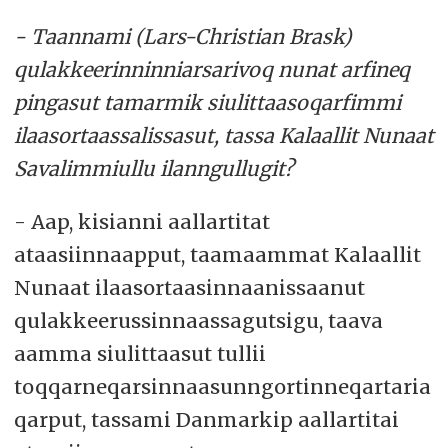
- Taannami (Lars-Christian Brask)
qulakkeerinninniarsarivoq nunat arfineq
pingasut tamarmik siulittaasoqarfimmi
ilaasortaassalissasut, tassa Kalaallit Nunaat
Savalimmiullu ilanngullugit?
- Aap, kisianni aallartitat
ataasiinnaapput, taamaammat Kalaallit
Nunaat ilaasortaasinnaanissaanut
qulakkeerussinnaassagutsigu, taava
aamma siulittaasut tullii
toqqarneqarsinnaasunngortinneqartaria
qarput, tassami Danmarkip aallartitai