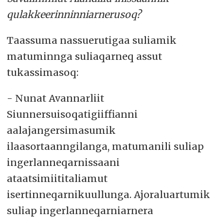
qulakkeerinninniarnerusoq?
Taassuma nassuerutigaa suliamik
matuminnga suliaqarneq assut
tukassimasoq:
- Nunat Avannarliit
Siunnersuisoqatigiiffianni
aalajangersimasumik
ilaasortaanngilanga, matumanili suliap
ingerlanneqarnissaani
ataatsimiititaliamut
isertinneqarnikuullunga. Ajoraluartumik
suliap ingerlanneqarniarnera