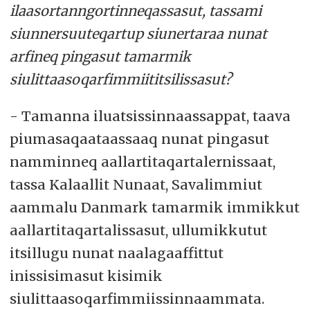
ilaasortanngortinneqassasut, tassami
siunnersuuteqartup siunertaraa nunat
arfineq pingasut tamarmik
siulittaasoqarfimmiititsilissasut?
- Tamanna iluatsissinnaassappat, taava
piumasaqaataassaaq nunat pingasut
namminneq aallartitaqartalernissaat,
tassa Kalaallit Nunaat, Savalimmiut
aammalu Danmark tamarmik immikkut
aallartitaqartalissasut, ullumikkutut
itsillugu nunat naalagaaffittut
inissisimasut kisimik
siulittaasoqarfimmiissinnaammata.