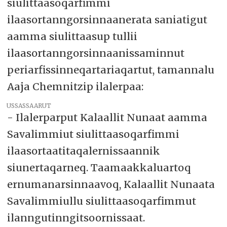
siulittaasoqarfimmi
nutaamik siunnersuusiornermigut
misileeqqinniarluni, tassa qulakkeerniarlugu
ilaasortanngorsinnaanerata saniatigut
Kalaallit Nunatta, Savalimmiut Ålandillu Nunat
aamma siulittaasup tullii
Avannarliit Siunnersuisoqatigiiffiata
siulittaasoqarfiani pissaaaneqaqisumi
ilaasortanngorsinnaanissaminnut
inissaminnik qulakkeerunneqassasut.
Tamatumuunali siunnersuutissani nutaaq
periarfissinneqartariaqartut, tamannalu
saqqummiutsinnagu apeqqusersuisimasut Anna
Aaja Chemnitzip ilalerpaa:
Falkenberg aamma Aaja Chemnitz
isumasioqqaarniarlugit erseqqissaavoq.
USSASSAARUT
- Ilalerparput Kalaallit Nunaat aamma
Savalimmiut siulittaasoqarfimmi
ilaasortaatitaqalernissaannik
siunertaqarneq. Taamaakkaluartoq
ernumanarsinnaavoq, Kalaallit Nunaata
Savalimmiullu siulittaasoqarfimmut
ilanngutinngitsoornissaat.