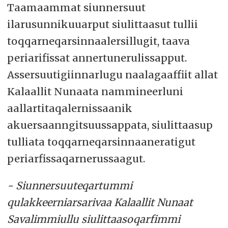
Taamaammat siunnersuut
ilarusunnikuuarput siulittaasut tullii
toqqarneqarsinnaalersillugit, taava
periarifissat annertunerulissapput.
Assersuutigiinnarlugu naalagaaffiit allat
Kalaallit Nunaata nammineerluni
aallartitaqalernissaanik
akuersaanngitsuussappata, siulittaasup
tulliata toqqarneqarsinnaaneratigut
periarfissaqarnerussaagut.
- Siunnersuuteqartummi
qulakkeerniarsarivaa Kalaallit Nunaat
Savalimmiullu siulittaasoqarfimmi