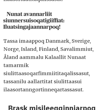
Nunat avannarliit
siunnersuisoqatigiiffiat:
Iluatsingajaannarpoq!
Tassa imaappoq Danmark, Sverige,
Norge, Island, Finland, Savalimmiut,
Åland aammalu Kalaallit Nunaat
tamarmik
siulittaasoqarfimmiititaqalissasut,
tassanilu aallartitat siulittaasui
ilaasortanngortinneqartassasut.
Brask misileeqqinniarpoq