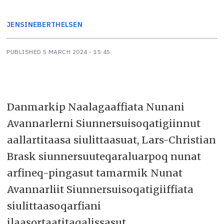
JENSINE
BERTHELSEN
PUBLISHED
5 MARCH 2024 - 15:45
Danmarkip Naalagaaffiata Nunani
Avannarlerni Siunnersuisoqatigiinnut
aallartitaasa siulittaasuat, Lars-Christian
Brask siunnersuuteqaraluarpoq nunat
arfineq-pingasut tamarmik Nunat
Avannarliit Siunnersuisoqatigiiffiata
siulittaasoqarfiani
ilaasortaatitaqalissasut.