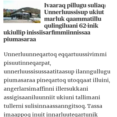
Ivaaraq pillugu suliaq:
Unnerluussisup ukiut
marluk qaammatillu
qulingiluani 62-inik
ukiullip inissiisarfimmiinnissaa
piumasaraa
Unnerluunneqartoq eqqartuussivimmi
pisuutinneqarpat,
unnerluussisussaatitaasup ilanngullugu
piumasaraa pineqartoq utoqqaat illuini,
angerlarsimaffinni illersukkani
assigisaaniluunniit ukiuni tallimani
tullerni sulisinnaassanngitsoq. Tassa
imaappoq inuit innarluuteqartunik