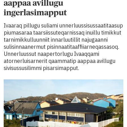
aappaa avillugu
ingerlasimapput
Ivaaraq pillugu suliami unnerluussisussaatitaasup
piumasaraa taarsiissuteqarnissaq inuillu timikkut
tarnimikkulluunniit innarluutillit najugaanni
sulisinnaanermut pisinnaatitaaffiiarneqassasoq.
Unnerluussut naapertorlugu Ivaaqqami
atornerluisarnerit qaammatip aappaa avillugu
sivisussusilimmi pisarsimapput.