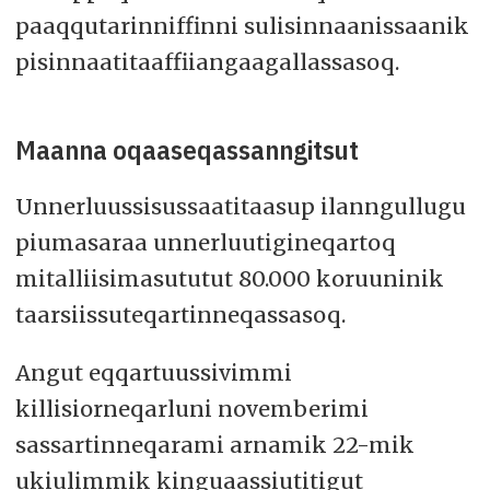
paaqqutarinniffinni sulisinnaanissaanik
pisinnaatitaaffiiangaagallassasoq.
Maanna oqaaseqassanngitsut
Unnerluussisussaatitaasup ilanngullugu
piumasaraa unnerluutigineqartoq
mitalliisimasututut 80.000 koruuninik
taarsiissuteqartinneqassasoq.
Angut eqqartuussivimmi
killisiorneqarluni novemberimi
sassartinneqarami arnamik 22-mik
ukiulimmik kinguaassiutitigut