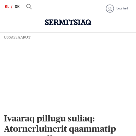
KL
DK
Log ind
USSASSAARUT
Ivaaraq pillugu suliaq:
Atornerluinerit qaammatip