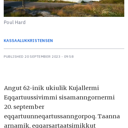
Poul Hard
KASSAALUK
KRISTENSEN
PUBLISHED
20 SEPTEMBER 2023 - 09:58
Angut 62-inik ukiulik Kujallermi
Eqqartuussivimmi sisamanngornermi
20. september
eqqartuunneqartussanngorpoq. Taanna
arnamik, eqqarsartaatsimikkut