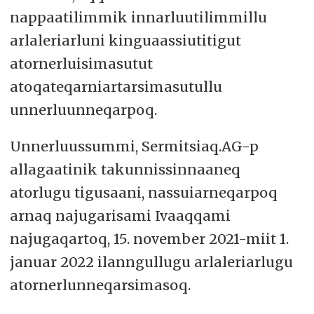
nappaatilimmik innarluutilimmillu
arlaleriarluni kinguaassiutitigut
atornerluisimasutut
atoqateqarniartarsimasutullu
unnerluunneqarpoq.
Unnerluussummi, Sermitsiaq.AG-p
allagaatinik takunnissinnaaneq
atorlugu tigusaani, nassuiarneqarpoq
arnaq najugarisami Ivaaqqami
najugaqartoq, 15. november 2021-miit 1.
januar 2022 ilanngullugu arlaleriarlugu
atornerlunneqarsimasoq.