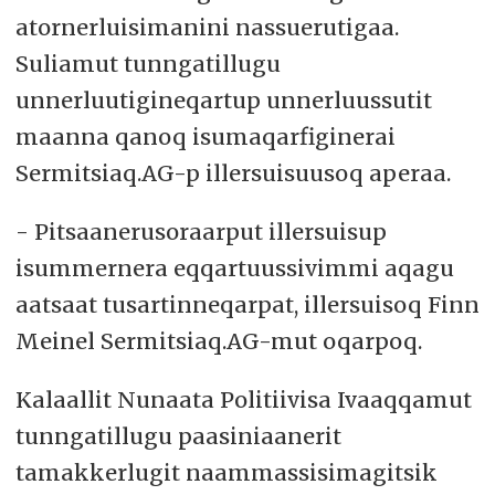
atornerluisimanini nassuerutigaa.
Suliamut tunngatillugu
unnerluutigineqartup unnerluussutit
maanna qanoq isumaqarfiginerai
Sermitsiaq.AG-p illersuisuusoq aperaa.
- Pitsaanerusoraarput illersuisup
isummernera eqqartuussivimmi aqagu
aatsaat tusartinneqarpat, illersuisoq Finn
Meinel Sermitsiaq.AG-mut oqarpoq.
Kalaallit Nunaata Politiivisa Ivaaqqamut
tunngatillugu paasiniaanerit
tamakkerlugit naammassisimagitsik