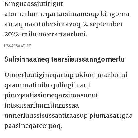
Kinguaassiutitigut
atornerlunneqartarsimanerup kingorna
arnaq naartulersimavoq, 2. september
2022-milu meerartaarluni.
USSASSAARUT
Sulisinnaaneq taarsiisussanngornerlu
Unnerluutigineqartup ukiuni marlunni
qaammatinilu qulingiluani
pineqaatissinneqarsimasunut
inissiisarfimmiinnissaa
unnerluussisussaatitaasup piumasarigaa
paasineqareerpoq.