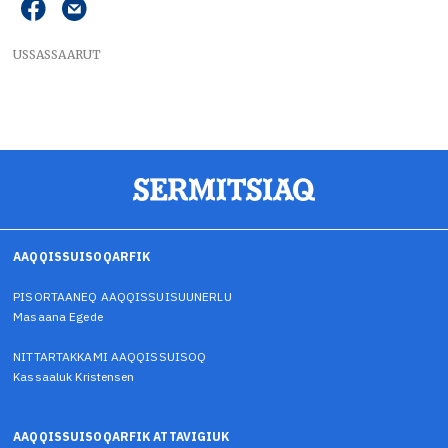
USSASSAARUT
AAQQISSUISOQARFIK
PISORTAANEQ AAQQISSUISUUNERLU
Masaana Egede
NITTARTAKKAMI AAQQISSUISOQ
Kassaaluk Kristensen
AAQQISSUISOQARFIK ATTAVIGIUK