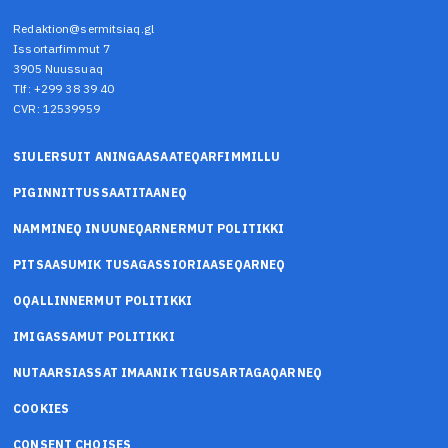
Redaktion@sermitsiaq.gl
Issortarfimmut 7
3905 Nuussuaq
Tlf: +299 38 39 40
CVR: 12539959
SIULERSUIT ANINGAASAATEQARFIMMILLU
PIGINNITTUSSAATITAANEQ
NAMMINEQ INUUNEQARNERMUT POLITIKKI
PITSAASUMIK TUSAGASSIORIAASEQARNEQ
OQALLINNERMUT POLITIKKI
IMIGASSAMUT POLITIKKI
NUTAARSIASSAT IMAANIK TIGUSARTAGAQARNEQ
COOKIES
CONSENT CHOISES