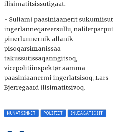
ilisimatitsissutigaat.
- Suliami paasiniaanerit sukumiisut
ingerlanneqareersullu, nalilerparput
pinerlunnernik allanik
pisoqarsimanissaa
takussutissaqanngitsoq,
vicepolitiinspektør aamma
paasiniaanermi ingerlatsisoq, Lars
Bjerregaard ilisimatitsivoq.
NUNATSINNIT
POLITIIT
INUIAGATIGIIT