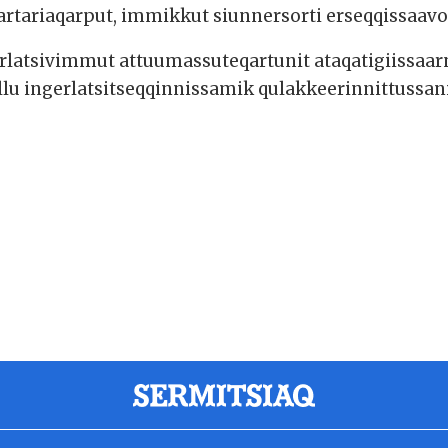
rtariaqarput, immikkut siunnersorti erseqqissaavo
latsivimmut attuumassuteqartunit ataqatigiissaar
u ingerlatsitseqqinnissamik qulakkeerinnittussani