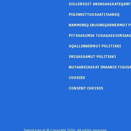
SIULERSUIT ANINGAASAATEQARF
PIGINNITTUSSAATITAANEQ
NAMMINEQ INUUNEQARNERMUT P
PITSAASUMIK TUSAGASSIORIAA
OQALLINNERMUT POLITIKKI
IMIGASSAMUT POLITIKKI
NUTAARSIASSAT IMAANIK TIGU
COOKIES
CONSENT CHOISES
Sermitsiaq.gl © Copyright 2026. All rights reserved.