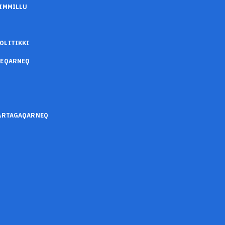
IMMILLU
OLITIKKI
SEQARNEQ
SARTAGAQARNEQ