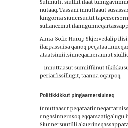
Suliniutit siulliit ilaat tunngavim
nutaaq. Tassani innuttaaut susas
kingorna siunersuutit tapersersorn
sulianermut ilanngunneqartassapp
Anna-Sofie Hurup Skjervedalip ili
ilarpassuisa qanoq peqataatinneqa
ataatsimiitsinneqarnerannut siulli
- Innuttaasut sumiiffiinut tikikku
periarfissillugit, taanna oqarpoq.
Politikkikkut pingaarnersiuineq
Innuttaasut peqataatinneqartarniss
ungasinnerusoq eqqarsaatigalugu i
Siunnersuutilli akuerineqassappata