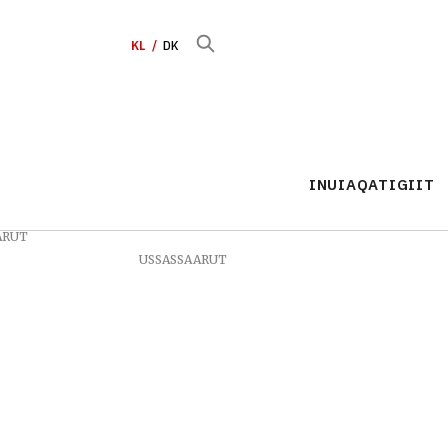
KL
DK
INUIAQATIGIIT
ARUT
USSASSAARUT