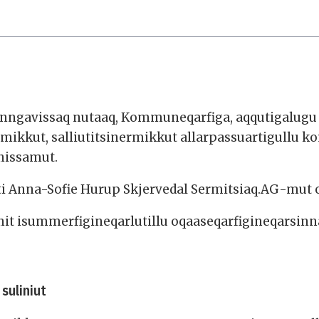
unngavissaq nutaaq, Kommuneqarfiga, aqqutigalugu i
mikkut, salliutitsinermikkut allarpassuartigullu
nissamut.
Anna-Sofie Hurup Skjervedal Sermitsiaq.AG-mut o
unit isummerfigineqarlutillu oqaaseqarfigineqarsinn
suliniut