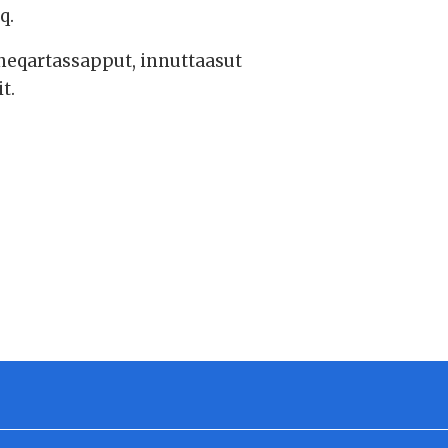
q.
neqartassapput, innuttaasut
t.