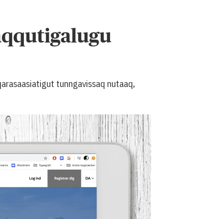
aqqutigalugu
arasaasiatigut tunngavissaq nutaaq,