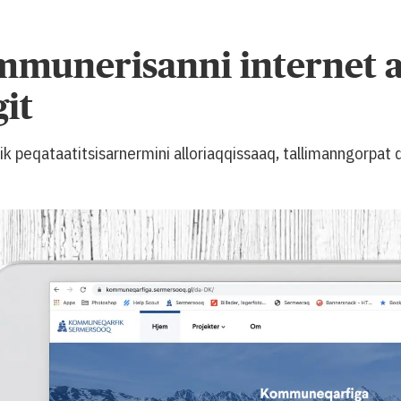
munerisanni internet 
it
peqataatitsisarnermini alloriaqqissaaq, tallimanngorpat q