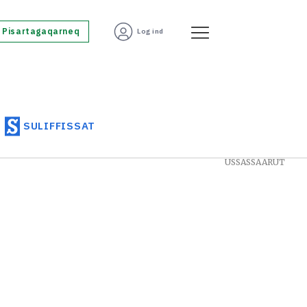
Pisartagaqarneq
Log ind
SULIFFISSAT
USSASSAARUT