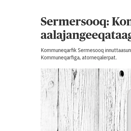
Sermersooq: Kom
aalajangeeqataag
Kommuneqarfik Sermesooq innuttaasunik 
Kommuneqarfiga, atorneqalerpat.