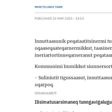
MERETE
LINDSTRØM
PUBLISHED
15 MAY 2020 - 14:10
Innuttaasunik peqataatitsinermi t
oqaaseqaateqarnermikkut, taasiner
ineriartortinneqarneranut peqataa
Kommunimi Immikkut siunnersorti 
- Suliniutit tigussaasut, innuttaas
oqarpoq.
USSASSAARUT
Ilisimatusarsimaneq tunngavigalugu 