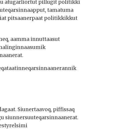
 atugarliortut pillugit politikki
uuteqarsinnaapput, tamatuma
at pitsaanerpaat politikkikkut
rneq, aamma innuttaasut
t nalinginnaasumik
nnaanerat.
 peqataatinneqarsinnaanerannik
gaat. Siunertaavoq, piffissaq
gu siunnersuuteqarsinnaanerat.
estyrelsimi