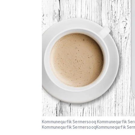
Kommuneqarfik Sermersooq Kommuneqarfik Se
Kommuneqarfik SermersooqKommuneqarfik Ser