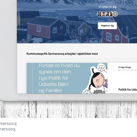
rmersooq
mersooq