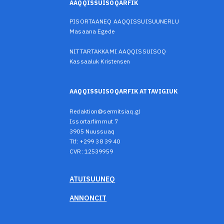
AAQQISSUISOQARFIK
PISORTAANEQ AAQQISSUISUUNERLU
Masaana Egede
NITTARTAKKAMI AAQQISSUISOQ
Kassaaluk Kristensen
AAQQISSUISOQARFIK ATTAVIGIUK
Redaktion@sermitsiaq.gl
Issortarfimmut 7
3905 Nuussuaq
Tlf: +299 38 39 40
CVR: 12539959
ATUISUUNEQ
ANNONCIT