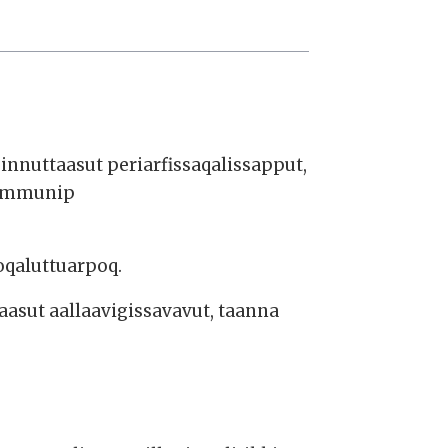
nnuttaasut periarfissaqalissapput,
 kommunip
qaluttuarpoq.
aasut aallaavigissavavut, taanna