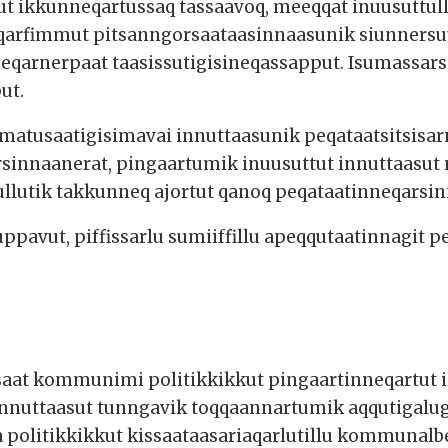
mut ikkunneqartussaq tassaavoq, meeqqat inuusuttullu
saqarfimmut pitsanngorsaataasinnaasunik siunners
eqarnerpaat taasissutigisineqassapput. Isumassarsi
ut.
simatusaatigisimavai innuttaasunik peqataatsitsisa
rsinnaanerat, pingaartumik inuusuttut innuttaasu
ullutik takkunneq ajortut qanoq peqataatinneqarsi
suppavut, piffissarlu sumiiffillu apeqqutaatinnagit
aat kommunimi politikkikkut pingaartinneqartut ila
nnuttaasut tunngavik toqqaannartumik aqqutigalu
 politikkikkut kissaataasariaqarlutillu kommunalb