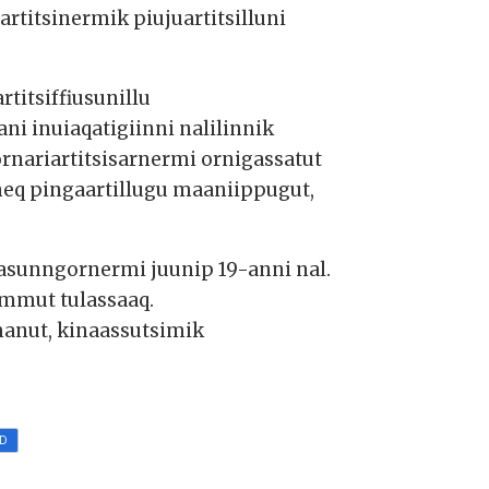
rtitsinermik piujuartitsilluni
titsiffiusunillu
ani inuiaqatigiinni nalilinnik
ornariartitsisarnermi ornigassatut
ineq pingaartillugu maaniippugut,
asunngornermi juunip 19-anni nal.
fimmut tulassaaq.
manut, kinaassutsimik
D