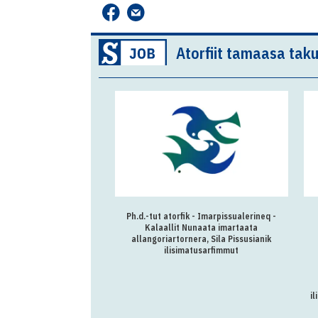
Atorfiit tamaasa taku
Ph.d.-tut atorfik - Imarpissualerineq -
Kalaallit Nunaata imartaata
allangoriartornera, Sila Pissusianik
ilisimatusarfimmut
il