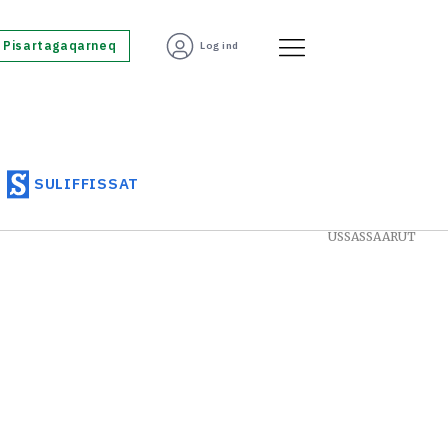
Pisartagaqarneq
Log ind
SULIFFISSAT
USSASSAARUT