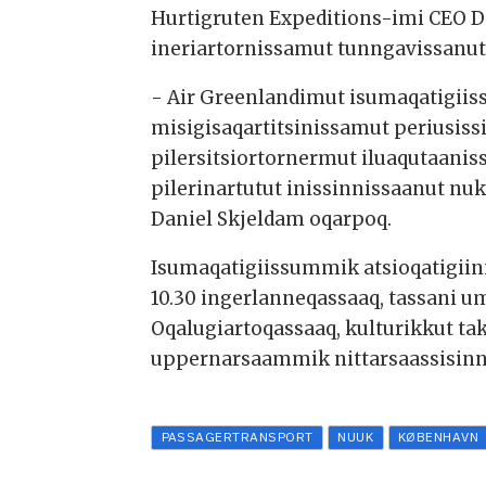
Hurtigruten Expeditions-imi CEO Da
ineriartornissamut tunngavissanut
- Air Greenlandimut isumaqatigiissu
misigisaqartitsinissamut periusissi
pilersitsiortornermut iluaqutaanis
pilerinartutut inissinnissaanut nu
Daniel Skjeldam oqarpoq.
Isumaqatigiissummik atsioqatigiin
10.30 ingerlanneqassaaq, tassani um
Oqalugiartoqassaaq, kulturikkut ta
uppernarsaammik nittarsaassisin
PASSAGERTRANSPORT
NUUK
KØBENHAVN