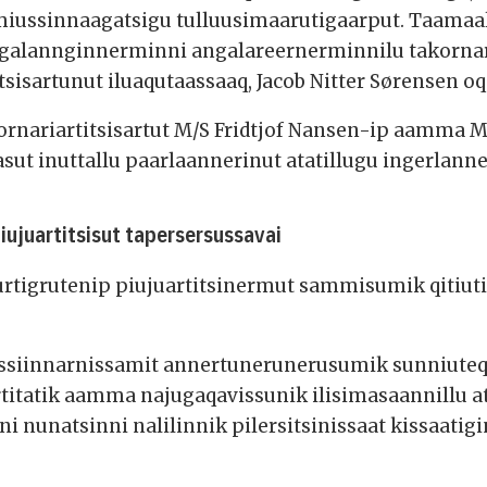
iussinnaagatsigu tulluusimaarutigaarput. Taamaal
 angalannginnerminni angalareernerminnilu takorn
sisartunut iluaqutaassaaq, Jacob Nitter Sørensen o
ornariartitsisartut M/S Fridtjof Nansen-ip aamma
asut inuttallu paarlaannerinut atatillugu ingerlan
 piujuartitsisut tapersersussavai
tigrutenip piujuartitsinermut sammisumik qitiutits
assiinnarnissamit annertunerunerusumik sunniuteq
itatik aamma najugaqavissunik ilisimasaannillu at
 nunatsinni nalilinnik pilersitsinissaat kissaatigi