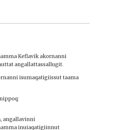
aamma Keflavik akornanni
ttat angallattassallugit.
ornanni isumaqatigiissut taama
nnippoq:
, angallavinni
 aamma inuiaqatigiinnut