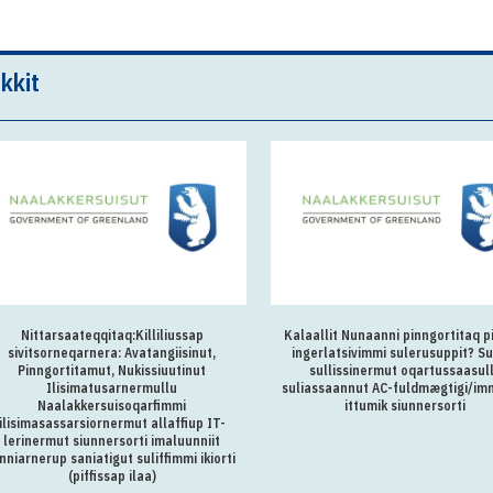
kkit
Nittarsaateqqitaq:Killiliussap
Kalaallit Nunaanni pinngortitaq p
sivitsorneqarnera: Avatangiisinut,
ingerlatsivimmi sulerusuppit? Su
Pinngortitamut, Nukissiuutinut
sullissinermut oqartussaasul
Ilisimatusarnermullu
suliassaannut AC-fuldmægtigi/im
Naalakkersuisoqarfimmi
ittumik siunnersorti
ilisimasassarsiornermut allaffiup IT-
lerinermut siunnersorti imaluunniit
inniarnerup saniatigut suliffimmi ikiorti
(piffissap ilaa)