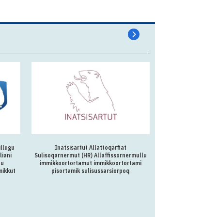
illugu
Inatsisartut Allattoqarfiat
Ilulissani ikummat
liani
Sulisoqarnermut (HR) Allaffissornermullu
lu
immikkoortortamut immikkoortortami
mikkut
pisortamik sulisussarsiorpoq