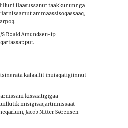
illuni ilaasussanut taakkununnga
ariarnissamut ammaassisoqassaaq,
qarpoq.
 M/S Roald Amundsen-ip
neqartassapput.
inerata kalaallit inuiaqatigiinnut
arnissani kissaatigigaa
uillutik misigisaqartinnissaat
neqarluni, Jacob Nitter Sørensen