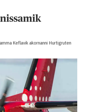
inissamik
aamma Keflavik akornanni Hurtigruten