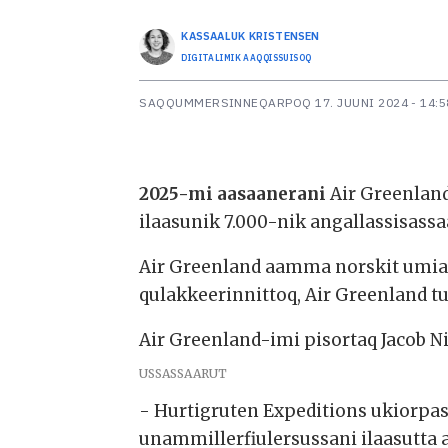
KASSAALUK
KRISTENSEN
DIGITALIMIK AAQQISSUISOQ
SAQQUMMERSINNEQARPOQ
17. JUUNI 2024 - 14:5
2025-mi aasaanerani
Air Greenlan
ilaasunik 7.000-nik angallassisassa
Air Greenland aamma norskit umiar
qulakkeerinnittoq, Air Greenland t
Air Greenland-imi pisortaq Jacob 
USSASSAARUT
- Hurtigruten Expeditions ukiorpas
unammillerfiulersussani ilaasutta