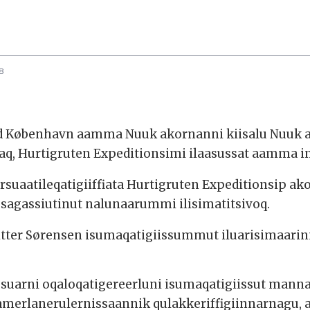
8
d København aamma Nuuk akornanni kiisalu Nuuk 
aq, Hurtigruten Expeditionsimi ilaasussat aamma inu
suaatileqatigiiffiata Hurtigruten Expeditionsip ak
usagassiutinut nalunaarummi ilisimatitsivoq.
Nitter Sørensen isumaqatigiissummut iluarisimaari
suarni oqaloqatigereerluni isumaqatigiissut manna
 amerlanerulernissaannik qulakkeriffigiinnarnagu,