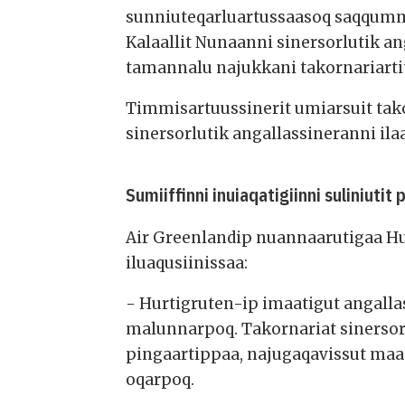
sunniuteqarluartussaasoq saqqumm
Kalaallit Nunaanni sinersorlutik
tamannalu najukkani takornariartit
Timmisartuussinerit umiarsuit tak
sinersorlutik angallassineranni ila
Sumiiffinni inuiaqatigiinni suliniutit
Air Greenlandip nuannaarutigaa Hur
iluaqusiinissaa:
- Hurtigruten-ip imaatigut angall
malunnarpoq. Takornariat sinersort
pingaartippaa, najugaqavissut maani
oqarpoq.