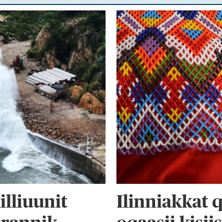
illiuunit
Ilinniakkat q