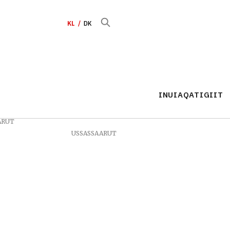
KL
DK
INUIAQATIGIIT
ARUT
USSASSAARUT