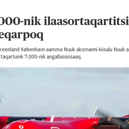
000-nik ilaasortaqartits
teqarpoq
 Greenland København aamma Nuuk akornanni kiisalu Nuuk 
taqartunik 7.000-nik angallassissaaq.