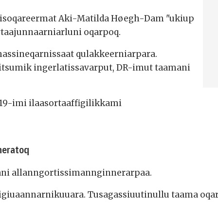
rsisoqareermat Aki-Matilda Høegh-Dam "ukiup
rtaajunnaarniarluni oqarpoq.
mmassineqarnissaat qulakkeerniarpara.
tsumik ingerlatissavarput, DR-imut taamani
9-imi ilaasortaaffigilikkami
neratoq
i allanngortissimannginnerarpaa.
utigiuaannarnikuuara. Tusagassiuutinullu taama oq