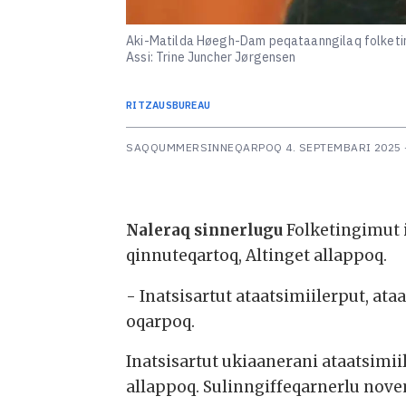
Aki-Matilda Høegh-Dam peqataanngilaq folketing
Assi: Trine Juncher Jørgensen
RITZAUS
BUREAU
SAQQUMMERSINNEQARPOQ
4. SEPTEMBARI 2025 
Naleraq sinnerlugu
Folketingimut 
qinnuteqartoq, Altinget allappoq.
- Inatsisartut ataatsimiilerput, 
oqarpoq.
Inatsisartut ukiaanerani ataatsimii
allappoq. Sulinngiffeqarnerlu nove