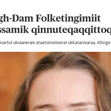
gh-Dam Folketingimiit
issamik qinnuteqaqqitto
sisartut ukiaanerani ataatsimiinnerat ukkatariniaraa, Altinge