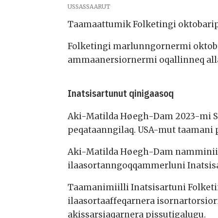
USSASSAARUT
Taamaattumik Folketingi oktobari
Folketingi marlunngornermi oktob
ammaanersiornermi oqallinneq alla
Inatsisartunut qinigaasoq
Aki-Matilda Høegh-Dam 2023-mi Si
peqataanngilaq. USA-mut taamani p
Aki-Matilda Høegh-Dam namminiil
ilaasortanngoqqammerluni Inatsis
Taamanimiilli Inatsisartuni Folket
ilaasortaaffeqarnera isornartorsi
akissarsiaqarnera pissutigalugu.