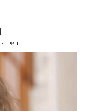
q
t allappoq.