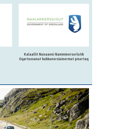
Kalaallit Nunaanni Namminersorlutik
Ilulissani ikummat
Oqartussanut kukkunersiuinermut pisortaq