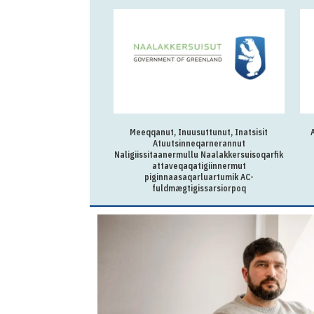
Meeqqanut, Inuusuttunut, Inatsisit
Atuutsinneqarnerannut
Naligiissitaanermullu Naalakkersuisoqarfik
attaveqaqatigiinnermut
piginnaasaqarluartumik AC-
fuldmægtigissarsiorpoq