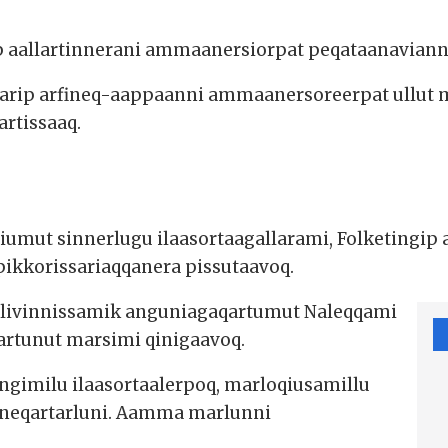
p aallartinnerani ammaanersiorpat peqataanaviann
arip arfineq-aappaanni ammaanersoreerpat ullut 
rtissaaq.
umut sinnerlugu ilaasortaagallarami, Folketing
ikkorissariaqqanera pissutaavoq.
ivinnissamik anguniagaqartumut Naleqqami
artunut marsimi qinigaavoq.
ingimilu ilaasortaalerpoq, marloqiusamillu
orneqartarluni. Aamma marlunni