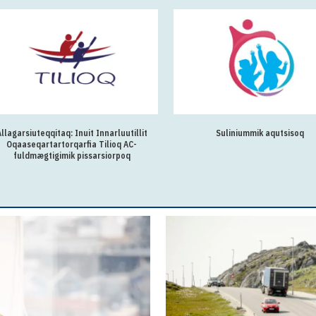
Allagarsiuteqqitaq: Inuit Innarluutillit
Suliniummik aqutsisoq
Oqaaseqartartorqarfia Tilioq AC-
fuldmægtigimik pissarsiorpoq