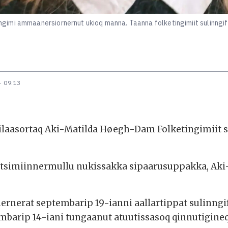
imi ammaanersiornernut ukioq manna. Taanna folketingimiit sulinngiffe
- 09:13
ilaasortaq Aki-Matilda Høegh-Dam Folketingimiit 
ataatsimiinnermullu nukissakka sipaarusuppakka, A
lernerat septembarip 19-ianni aallartippat sulinngi
mbarip 14-iani tungaanut atuutissasoq qinnutigine