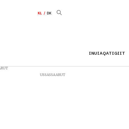
KL
DK
INUIAQATIGIIT
ARUT
USSASSAARUT