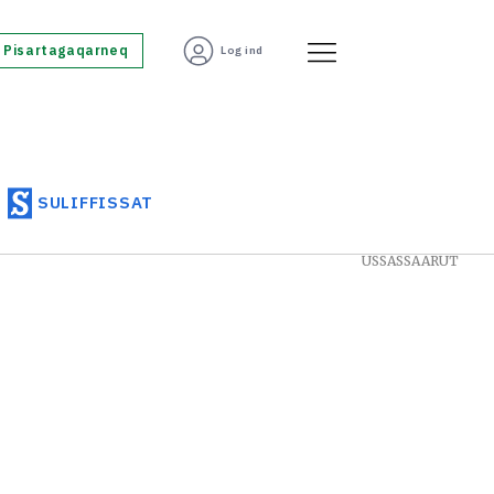
Pisartagaqarneq
Log ind
SULIFFISSAT
USSASSAARUT