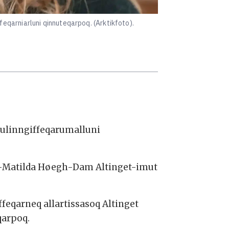
qarniarluni qinnuteqarpoq. (Arktikfoto).
sulinngiffeqarumalluni
ki-Matilda Høegh-Dam Altinget-imut
ffeqarneq allartissasoq Altinget
qarpoq.