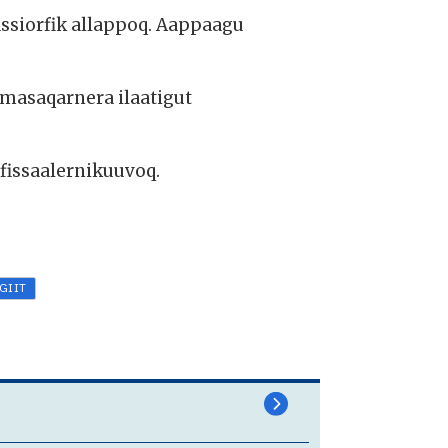
ssiorfik allappoq. Aappaagu
masaqarnera ilaatigut
fissaalernikuuvoq.
GIIT