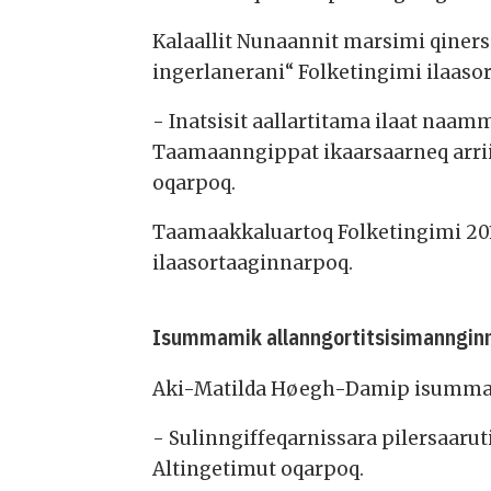
Kalaallit Nunaannit marsimi qine
ingerlanerani“ Folketingimi ilaaso
- Inatsisit aallartitama ilaat naa
Taamaanngippat ikaarsaarneq arrii
oqarpoq.
Taamaakkaluartoq Folketingimi 201
ilaasortaaginnarpoq.
Isummamik allanngortitsisimanngin
Aki-Matilda Høegh-Damip isumman
- Sulinngiffeqarnissara pilersaar
Altingetimut oqarpoq.