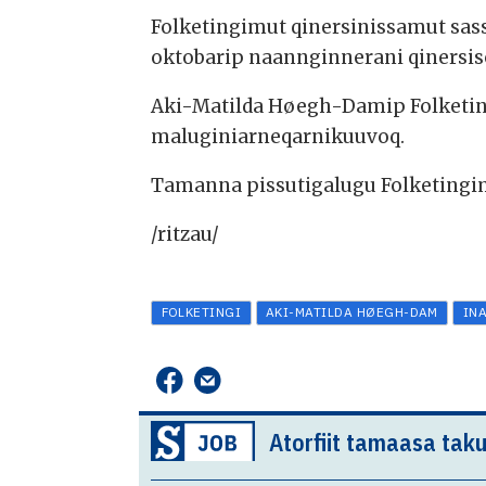
Folketingimut qinersinissamut sas
oktobarip naannginnerani qinersis
Aki-Matilda Høegh-Damip Folketing
maluginiarneqarnikuuvoq.
Tamanna pissutigalugu Folketingim
/ritzau/
FOLKETINGI
AKI-MATILDA HØEGH-DAM
IN
Atorfiit tamaasa taku