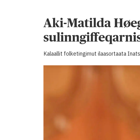
Aki-Matilda Høe
sulinngiffeqarn
Kalaallit folketingimut ilaasortaata Inat