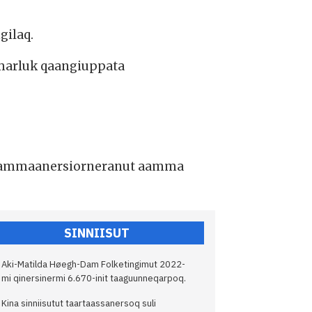
gilaq.
marluk qaangiuppata
ip ammaanersiorneranut aamma
SINNIISUT
Aki-Matilda Høegh-Dam Folketingimut 2022-
mi qinersinermi 6.670-init taaguunneqarpoq.
Kina sinniisutut taartaassanersoq suli