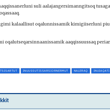
saqqissanerluni suli aalajangersimanngitsoq tusaga
oqassaaq.
imi kalaallisut oqalunnissamik kimigiiserluni piu
i oqalutseqarsinnaanissamik aaqqissuussaq periar
ATSISARTUT
INUUSSUTISSARSIORNERMUT
NALERAQ
INUIAQATI
kkit