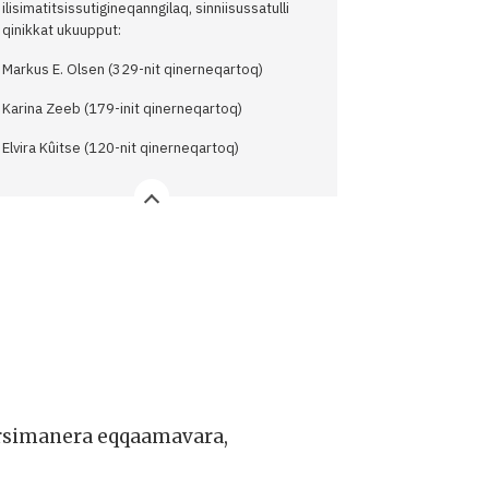
ilisimatitsissutigineqanngilaq, sinniisussatulli
qinikkat ukuupput:
Markus E. Olsen (329-nit qinerneqartoq)
Karina Zeeb (179-init qinerneqartoq)
Elvira Kûitse (120-nit qinerneqartoq)
arsimanera eqqaamavara,