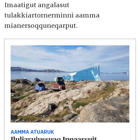
Imaatigut angalasut
tulakkiartornerminni aamma
mianersoqquneqarput.
AAMMA ATUARUK
Iluliarujussuaq Innaarsuit