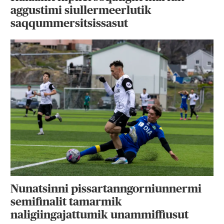
aggustimi siullermeerlutik
saqqummersitsissasut
Nunatsinni pissartanngorniunnermi
semifinalit tamarmik
naligiingajattumik unammiffiusut