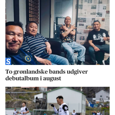
To grønlandske bands udgiver
debutalbum i august