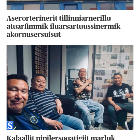
Aserorterinerit tillinniarnerillu
atuarfimmik iluarsartuussinermik
akornusersuisut
Kalaallit nipilersoqatigiit marluk