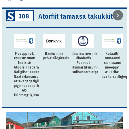
Atorfiit tamaasa takukkit
Meeqqanut,
Bankivimmi
Imarsiornermik
Kalaallit
Inuusuttunut,
privatrådgiverissarsiorpugut
Ilinniarfik
Nunaanni
Inatsisit
Paamiut
siunissami
Atuutsinneqarnerannut
ilinniartitsisumik
meeqqat
Naligiissitaanermullu
sulisussarsiorpoq
atuarfiat
Naalakkersuisoqarfik
ilusilersuiffigeq
attaveqaqatigiinnermut
piginnaasaqarluartumik
AC-
fuldmægtigissarsiorpoq