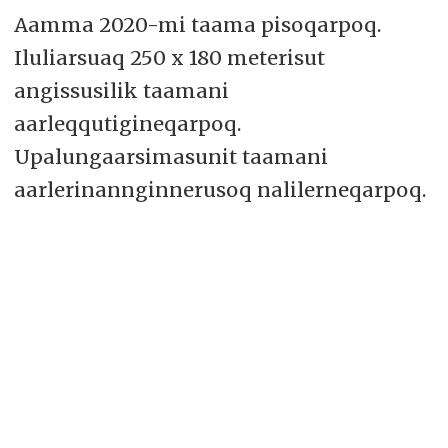
Aamma 2020-mi taama pisoqarpoq.
Iluliarsuaq 250 x 180 meterisut
angissusilik taamani
aarleqqutigineqarpoq.
Upalungaarsimasunit taamani
aarlerinannginnerusoq nalilerneqarpoq.