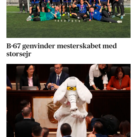
B-67 genvinder mesterskabet med
storsejr