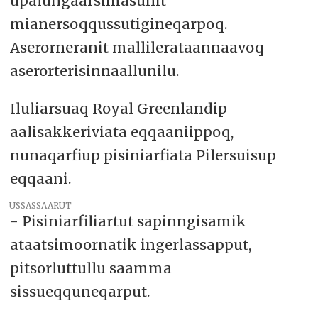
upalungaarsimasunit
mianersoqqussutigineqarpoq.
Aserorneranit mallilerataannaavoq
aserorterisinnaallunilu.
Iluliarsuaq Royal Greenlandip
aalisakkeriviata eqqaaniippoq,
nunaqarfiup pisiniarfiata Pilersuisup
eqqaani.
USSASSAARUT
- Pisiniarfiliartut sapinngisamik
ataatsimoornatik ingerlassapput,
pitsorluttullu saamma
sissueqquneqarput.