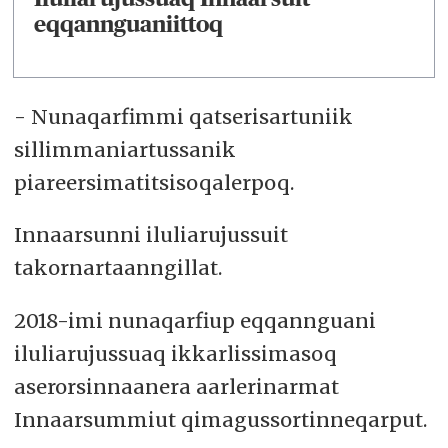
eqqannguaniittoq
- Nunaqarfimmi qatserisartuniik
sillimmaniartussanik
piareersimatitsisoqalerpoq.
Innaarsunni iluliarujussuit
takornartaanngillat.
2018-imi nunaqarfiup eqqannguani
iluliarujussuaq ikkarlissimasoq
aserorsinnaanera aarlerinarmat
Innaarsummiut qimagussortinneqarput.