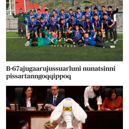
B-67ajugaarujussuarluni nunatsinni
pissartanngoqqippoq