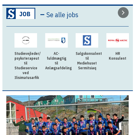
–
Se alle jobs
Studievejleder/
AC-
Salgskonsulent
HR
psykoterapeut
fuldmægtig
til
Konsulent
til
til
Mediehuset
Studieservice
Anlægsafdelingen
Sermitsiaq
ved
Ilisimatusarfik