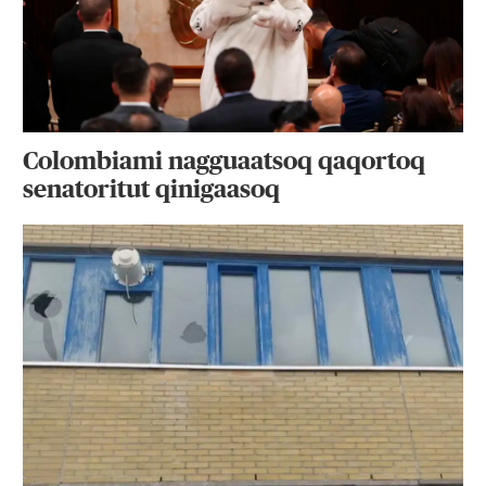
Colombiami nagguaatsoq qaqortoq
senatoritut qinigaasoq