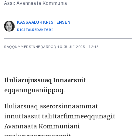
Assi: Avannaata Kommunia
KASSAALUK
KRISTENSEN
DIGITALREDAKTØRI
SAQQUMMERSINNEQARPOQ
10. JUULI 2025 - 12:13
Iluliarujussuaq Innaarsuit
eqqannguaniippoq.
Iluliarsuaq aserorsinnaammat
innuttaasut talittarfimmeeqqunagit
Avannaata Kommuniani