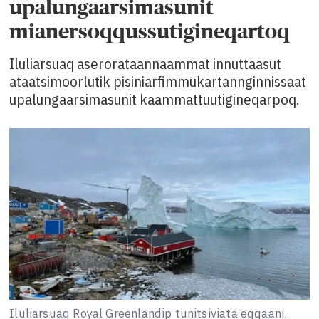
upalungaarsimasunit
mianersoqqussutigineqartoq
Iluliarsuaq aserorataannaammat innuttaasut
ataatsimoorlutik pisiniarfimmukartannginnissaat
upalungaarsimasunit kaammattuutigineqarpoq.
Iluliarsuaq Royal Greenlandip tunitsiviata eqqaani.