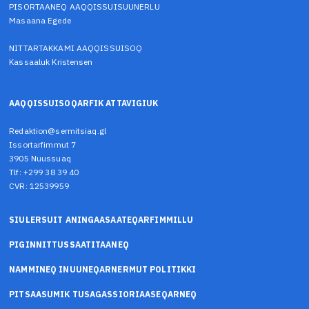
PISORTAANEQ AAQQISSUISUUNERLU
Masaana Egede
NITTARTAKKAMI AAQQISSUISOQ
Kassaaluk Kristensen
AAQQISSUISOQARFIK ATTAVIGIUK
Redaktion@sermitsiaq.gl
Issortarfimmut 7
3905 Nuussuaq
Tlf: +299 38 39 40
CVR: 12539959
SIULERSUIT ANINGAASAATEQARFIMMILLU
PIGINNITTUSSAATITAANEQ
NAMMINEQ INUUNEQARNERMUT POLITIKKI
PITSAASUMIK TUSAGASSIORIAASEQARNEQ