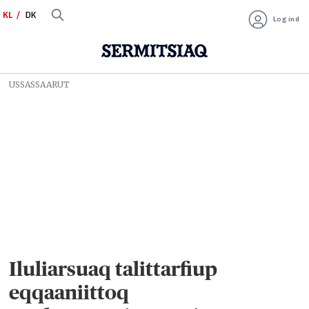
KL
DK
Log ind
USSASSAARUT
Iluliarsuaq talittarfiup
eqqaaniittoq