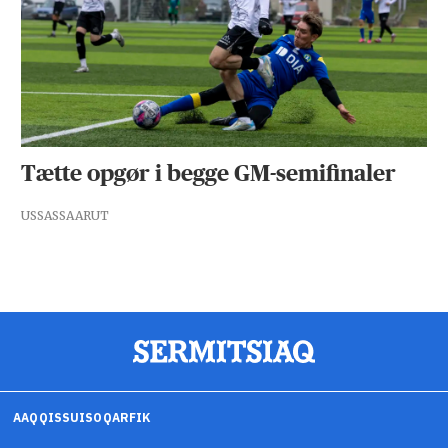
Tætte opgør i begge GM-semifinaler
USSASSAARUT
AAQQISSUISOQARFIK