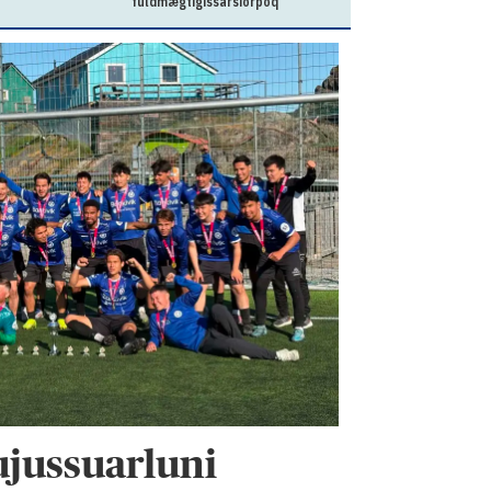
fuldmægtigissarsiorpoq
ujussuarluni