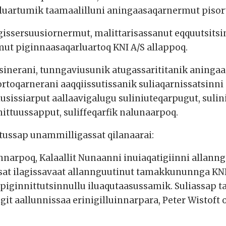
rluartumik taamaalilluni aningaasaqarnermut pisor
issersuusiornermut, malittarisassanut eqquutsitsi
mut piginnaasaqarluartoq KNI A/S allappoq.
latsinerani, tunngaviusunik atugassarititanik aning
ortoqarnerani aaqqiissutissanik suliaqarnissatsin
usissiarput aallaavigalugu suliniuteqarpugut, sulin
nittuussapput, suliffeqarfik nalunaarpoq.
ussap unammilligassat qilanaarai:
narpoq, Kalaallit Nunaanni inuiaqatigiinni allann
assat ilagissavaat allannguutinut tamakkununnga K
ut piginnittutsinnullu iluaqutaasussamik. Suliass
it aallunnissaa erinigilluinnarpara, Peter Wistoft 