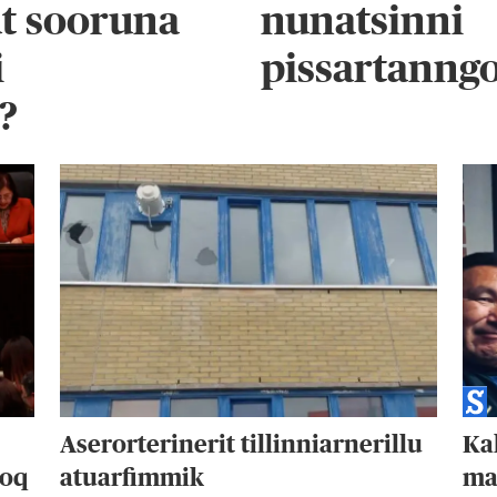
ut sooruna
nunatsinni
i
pissartanng
?
Aserorterinerit tillinniarnerillu
Kal
soq
atuarfimmik
ma