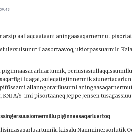
 09:48
arsip aallaqqaataani aningaasaqarnermut pisortatu
iulersuisunut ilaasortaavoq, ukiorpassuarnilu Kal
ut piginnaasaqarluartumik, periusissiullaqqissumil
saqarfigilluagai, suleqatigiinnermik siunertaqarlun
a piffissami allanngorarfiusumi aningaasaqarnermu
, KNI A/S-imi pisortaaneq Jeppe Jensen tusagassiu
issingersuusiornermillu piginnaasaqarluartoq
ilisimasaqarluartumik, kiisalu Namminersorlutik Oqa