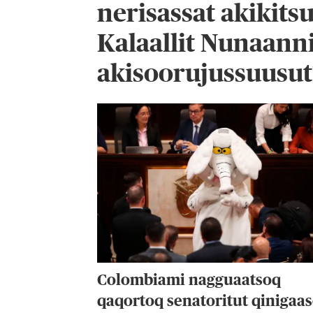
nerisassat akikits
Kalaallit Nunaann
akisoorujussuusut
Colombiami nagguaatsoq
qaqortoq senatoritut qinigaa