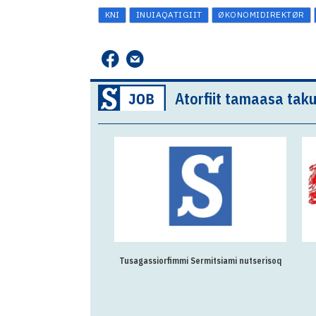
KNI
INUIAQATIGIIT
ØKONOMIDIREKTØR
Atorfiit tamaasa taku
Tusagassiorfimmi Sermitsiami nutserisoq