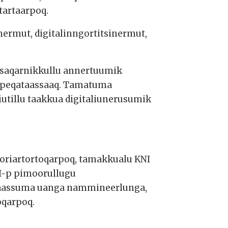
tartaarpoq.
nermut, digitalinngortitsinermut,
aasaqarnikkullu annertuumik
ni peqataassaaq. Tamatuma
iutillu taakkua digitaliunerusumik
goriartortoqarpoq, tamakkualu KNI
NI-p pimoorullugu
ap taassuma uanga nammineerlunga,
oqarpoq.