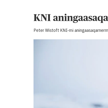
KNI aningaasaqa
Peter Wistoft KNI-mi aningaasaqarnermu