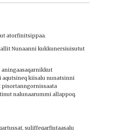
t atorfinitsippaa.
aallit Nunaanni kukkunersiuisutut
lu aningaasaqarnikkut
i aqutsineq kiisalu nunatsinni
t pisortanngornissaata
utinut nalunaarummi allappoq.
rtussat, suliffeqarfiutaasalu