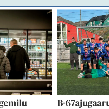
gemilu
B-67ajugaar