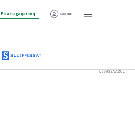
Pisartagaqarneq
Log ind
SULIFFISSAT
USSASSAARUT