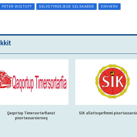
PETER WISTOFT
SELVSTYREEJEDE SELSKABER
ERHVERV
kkit
Qaqortup Timersortarfianut
SIK allattoqarfimmi pisortassars
pisortassarsiorneq