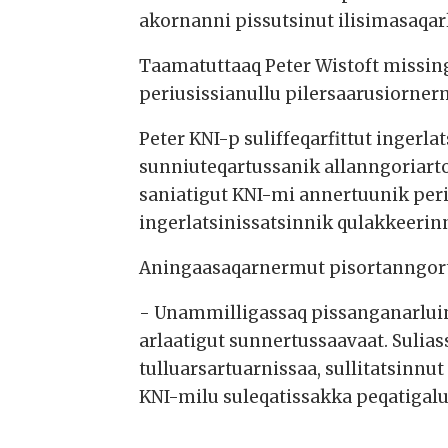
akornanni pissutsinut ilisimasaqa
Taamatuttaaq Peter Wistoft missing
periusissianullu pilersaarusiorner
Peter KNI-p suliffeqarfittut inger
sunniuteqartussanik allanngoriart
saniatigut KNI-mi annertuunik peri
ingerlatsinissatsinnik qulakkeerin
Aningaasaqarnermut pisortanngort
- Unammilligassaq pissanganarluin
arlaatigut sunnertussaavaat. Suli
tulluarsartuarnissaa, sullitatsinn
KNI-milu suleqatissakka peqatigalug