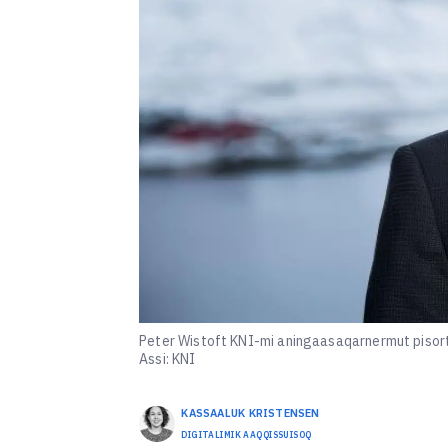
Peter Wistoft KNI-mi aningaasaqarnermut pisort
Assi: KNI
KASSAALUK
KRISTENSEN
DIGITALIMIK AAQQISSUISOQ