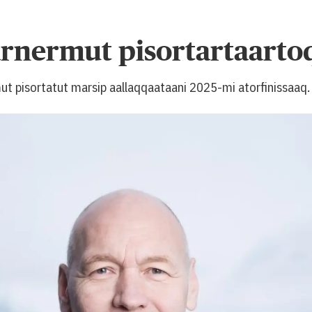
rnermut pisortartaarto
t pisortatut marsip aallaqqaataani 2025-mi atorfinissaaq.