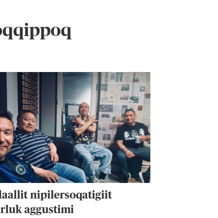
oqqippoq
aallit nipilersoqatigiit
rluk aggustimi