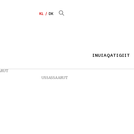
KL
DK
INUIAQATIGIIT
ARUT
USSASSAARUT