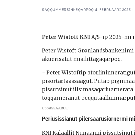
SAQQUMMERSINNEQARPOQ
4. FEBRUAARI 2025 -
Peter Wistoft KNI
A/S-ip 2025-mi m
Peter Wistoft Grønlandsbankenimi s
akuerisatut misilittagaqarpoq.
- Peter Wistoftip atorfininneratig
pisortartaassaagut. Piitap piginnaa
pissutsinut ilisimasaqarluarnerat
toqqarneranut peqqutaalluinnarput
USSASSAARUT
Periusissianut pilersaarusiornermi m
KNI Kalaallit Nunaanni pissutsinut 