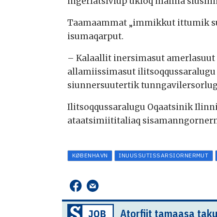
ingerlatsiviup ukioq manna siusinn
Taamaammat „immikkut ittumik sul
isumaqarput.
– Kalaallit inersimasut amerlasu
allamiissimasut ilitsoqqussaralug
siunnersuutertik tunngavilersorlug
Ilitsoqqussaralugu Oqaatsinik Ilinn
ataatsimiititaliaq sisamanngornerm
KØBENHAVN
INUUSSUTISSARSIORNERMUT
Atorfiit tamaasa taku