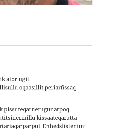
k atorlugit
sullu oqaasillit periarfissaq
ik pissuteqarnerugunarpoq.
itsinermillu kissaateqarutta
rtariaqarparput, Enhedslistenimi