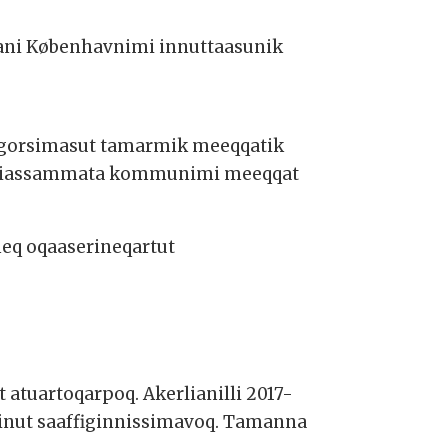
ani Københavnimi innuttaasunik
nngorsimasut tamarmik meeqqatik
tarniassammata kommunimi meeqqat
eq oqaaserineqartut
atuartoqarpoq. Akerlianilli 2017-
aminut saaffiginnissimavoq. Tamanna