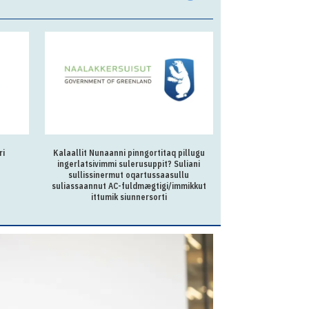
ri
Kalaallit Nunaanni pinngortitaq pillugu
Kalaallit Nunaan
ingerlatsivimmi sulerusuppit? Suliani
Oqartussanut kukkun
sullissinermut oqartussaasullu
suliassaannut AC-fuldmægtigi/immikkut
ittumik siunnersorti