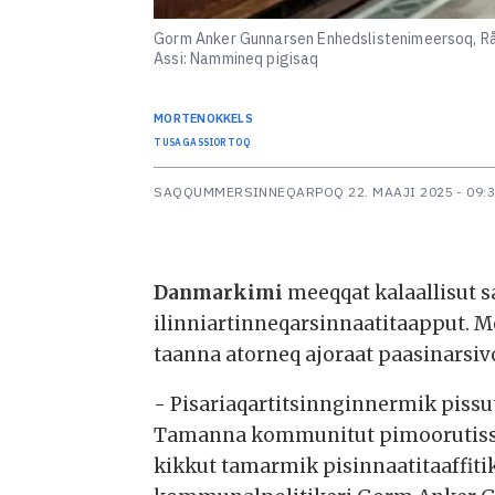
Gorm Anker Gunnarsen Enhedslistenimeersoq, Rå
Assi: Nammineq pigisaq
MORTEN
OKKELS
TUSAGASSIORTOQ
SAQQUMMERSINNEQARPOQ
22. MAAJI 2025 - 09:
Danmarkimi
meeqqat kalaallisut s
ilinniartinneqarsinnaatitaapput. M
taanna atorneq ajoraat paasinarsiv
- Pisariaqartitsinnginnermik piss
Tamanna kommunitut pimoorutissava
kikkut tamarmik pisinnaatitaaffiti