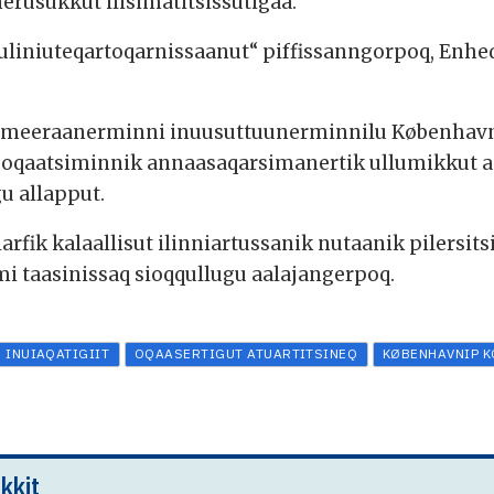
erusukkut ilisimatitsissutigaa.
iniuteqartoqarnissaanut“ piffissanngorpoq, Enhe
ut meeraanerminni inuusuttuunerminnilu Københa
u oqaatsiminnik annaasaqarsimanertik ullumikkut a
u allapput.
iarfik kalaallisut ilinniartussanik nutaanik pilers
i taasinissaq sioqqullugu aalajangerpoq.
INUIAQATIGIIT
OQAASERTIGUT ATUARTITSINEQ
KØBENHAVNIP 
kkit