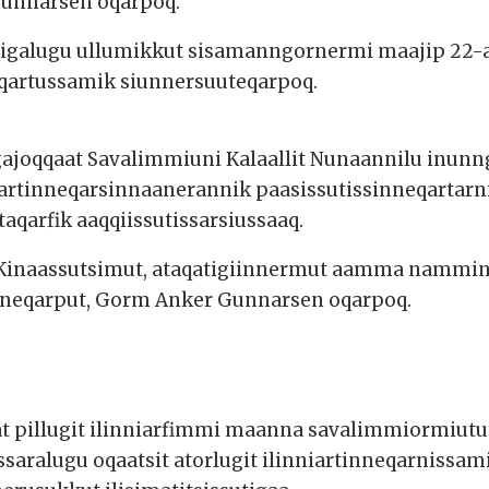
unnarsen oqarpoq.
igalugu ullumikkut sisamanngornermi maajip 22-
artussamik siunnersuuteqarpoq.
gajoqqaat Savalimmiuni Kalaallit Nunaannilu inu
nniartinneqarsinnaanerannik paasissutissinneqar
aqarfik aaqqiissutissarsiussaaq.
. Kinaassutsimut, ataqatigiinnermut aamma nammin
pineqarput, Gorm Anker Gunnarsen oqarpoq.
t pillugit ilinniarfimmi maanna savalimmiormiutut 
qussaralugu oqaatsit atorlugit ilinniartinneqarniss