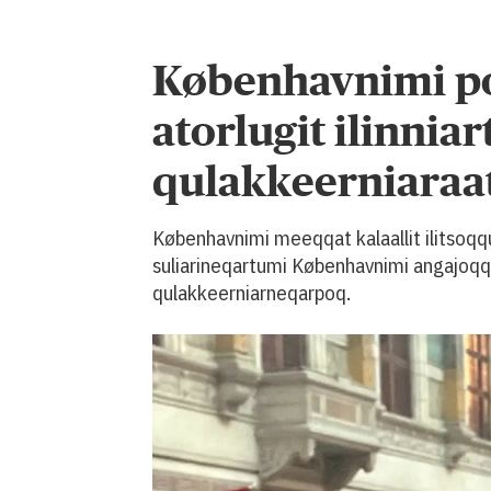
Københavnimi pol
atorlugit ilinnia
qulakkeerniaraa
Københavnimi meeqqat kalaallit ilitsoqqu
suliarineqartumi Københavnimi angajoqqaa
qulakkeerniarneqarpoq.