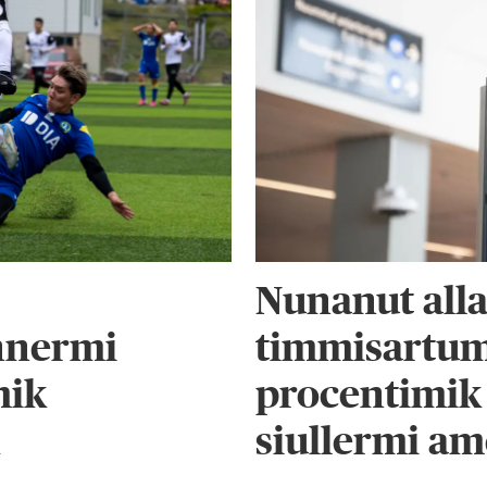
Nunanut all
nnermi
timmisartumi
mik
procentimik 
k
siullermi am