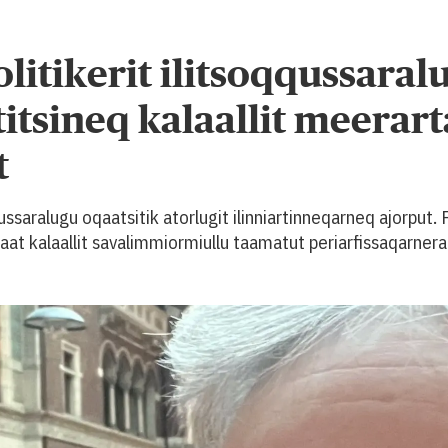
itikerit ilitsoqqussaral
rtitsineq kalaallit meerar
t
ssaralugu oqaatsitik atorlugit ilinniartinneqarneq ajorput
t kalaallit savalimmiormiullu taamatut periarfissaqarnera 