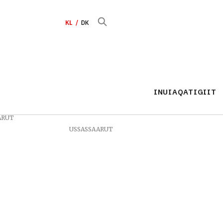
KL
DK
INUIAQATIGIIT
ARUT
USSASSAARUT