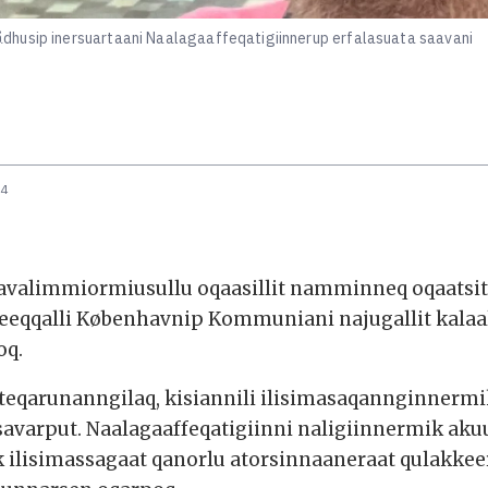
dhusip inersuartaani Naalagaaffeqatigiinnerup erfalasuata saavani
34
avalimmiormiusullu oqaasillit namminneq oqaatsiti
eeqqalli Københavnip Kommuniani najugallit kalaalli
oq.
uteqarunanngilaq, kisiannili ilisimasaqannginnerm
rput. Naalagaaffeqatigiinni naligiinnermik akuut
k ilisimassagaat qanorlu atorsinnaaneraat qulakkee