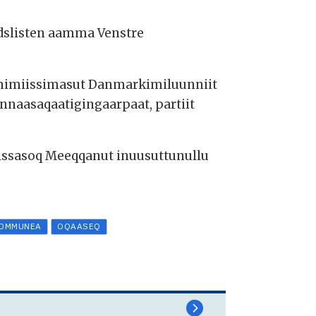
dslisten aamma Venstre
vnimiissimasut Danmarkimiluunniit
nnaasaqaatigingaarpaat, partiit
itsissasoq Meeqqanut inuusuttunullu
KOMMUNEA
OQAASEQ