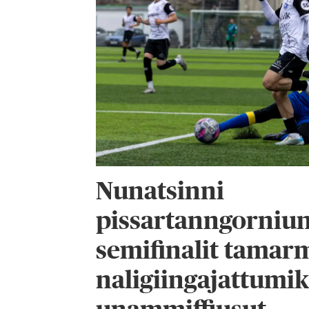
Nunatsinni
pissartanngorniu
semifinalit tamar
naligiingajattumi