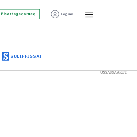
Pisartagaqarneq
Log ind
SULIFFISSAT
USSASSAARUT