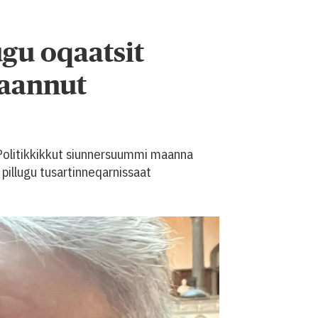
ugu oqaatsit
taannut
. Politikkikkut siunnersuummi maanna
pillugu tusartinneqarnissaat