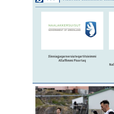
Ilinniagaqarnersiuteqartitsivimmi
Allaffimmi Pisortaq
Nal