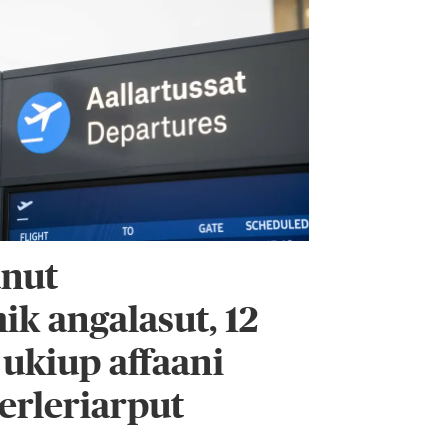
anut
k angalasut, 12
ukiup affaani
erleriarput