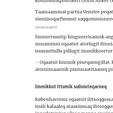
kommunalpolitikeri Gorm Anker G
Taamaammat partiia Venstre peqat
sinniisoqarfimmut saqqummiunneq
USSASSAARUT
Siunnersuutip kingunerisaanik an
nunaminni oqaatsit atorlugit ili
inuusuttullu pillugit immikkoortort
– Oqaatsit kisimik pineqanngillat
atornissaannik pisinnaatitaaneq 
Immikkut ittumik suliniuteqarneq
Københavnimi oqaatsit ilitsoqqussa
imili kalaaleq ataasiinnaq ilitsoq