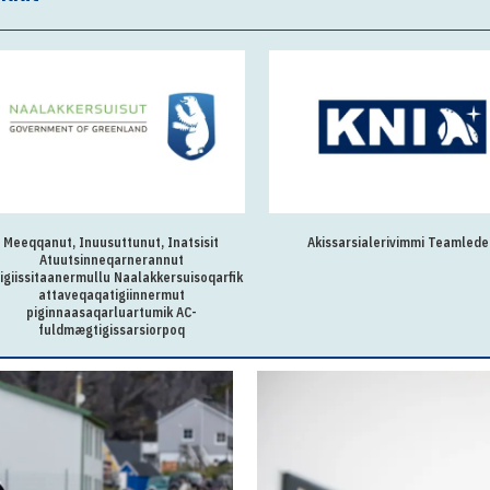
Meeqqanut, Inuusuttunut, Inatsisit
Akissarsialerivimmi Teamlede
Atuutsinneqarnerannut
igiissitaanermullu Naalakkersuisoqarfik
attaveqaqatigiinnermut
piginnaasaqarluartumik AC-
fuldmægtigissarsiorpoq