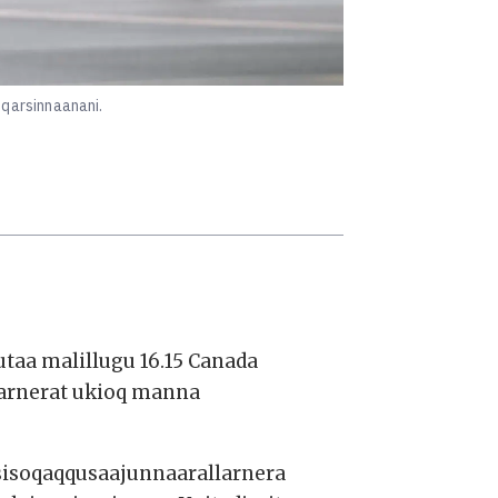
qarsinnaanani.
a malillugu 16.15 Canada
tarnerat ukioq manna
sisoqaqqusaajunnaarallarnera