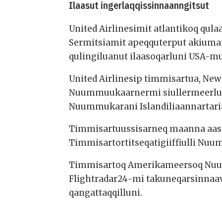
Ilaasut ingerlaqqissinnaanngitsut
United Airlinesimit atlantikoq qul
Sermitsiamit apeqquterput akiuma
qulingiluanut ilaasoqarluni USA-m
United Airlinesip timmisartua, Ne
Nuummuukaarnermi siullermeerluni 
Nuummukarani Islandiliaannartari
Timmisartuussisarneq maanna aasa
Timmisartortitseqatigiiffiulli Nu
Timmisartoq Amerikameersoq Nuum
Flightradar24-mi takuneqarsinnaav
qangattaqqilluni.