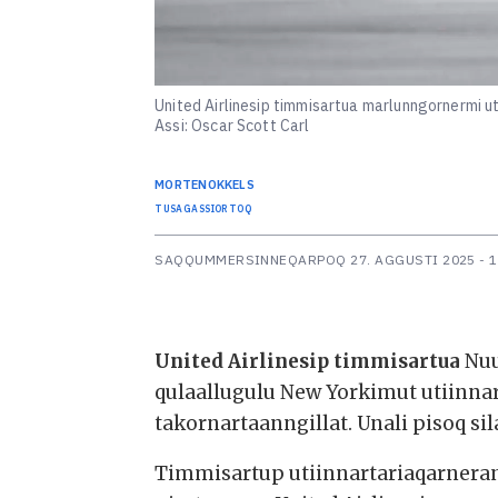
United Airlinesip timmisartua marlunngornermi 
Assi: Oscar Scott Carl
MORTEN
OKKELS
TUSAGASSIORTOQ
SAQQUMMERSINNEQARPOQ
27. AGGUSTI 2025 - 
United Airlinesip timmisartua
Nuu
qulaallugulu New Yorkimut utiinna
takornartaanngillat. Unali pisoq si
Timmisartup utiinnartariaqarnera