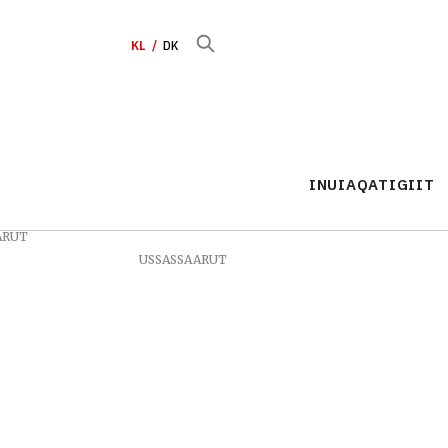
KL
DK
INUIAQATIGIIT
ARUT
USSASSAARUT