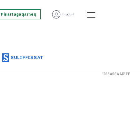
Pisartagaqarneq
Log ind
SULIFFISSAT
USSASSAARUT