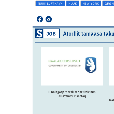
NUUK LUFTHAVN
NUUK
NEW YORK
GRØN
Atorfiit tamaasa taku
Ilinniagaqarnersiuteqartitsivimmi
Allaffimmi Pisortaq
Nal