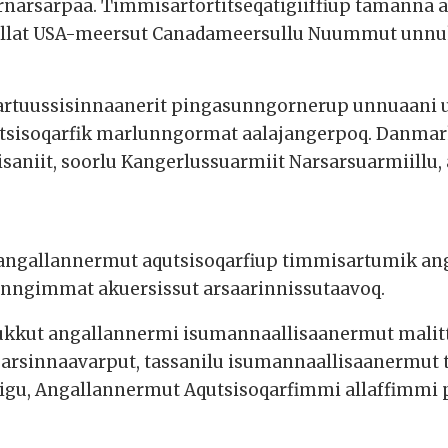
rnarsarpaa. Timmisartortitseqatigiiffiup tamanna 
 allat USA-meersut Canadameersullu Nuummut unn
rtuussisinnaanerit pingasunngornerup unnuaani u
utsisoqarfik marlunngormat aalajangerpoq. Danma
isaniit, soorlu Kangerlussuarmiit Narsarsuarmiillu, 
angallannermut aqutsisoqarfiup timmisartumik ang
nngimmat akuersissut arsaarinnissutaavoq.
kut angallannermi isumannaallisaanermut malitta
arsinnaavarput, tassanilu isumannaallisaanermut 
igu, Angallannermut Aqutsisoqarfimmi allaffimmi p