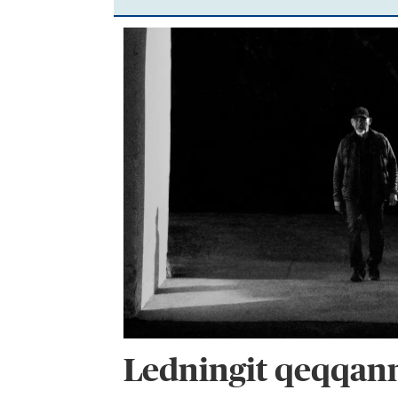
Ledningit qeqqan