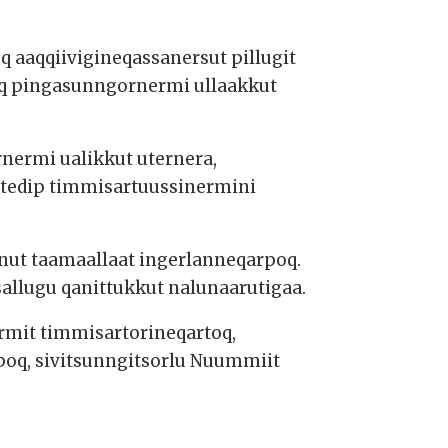
q aaqqiivigineqassanersut pillugit
aq pingasunngornermi ullaakkut
nermi ualikkut uternera,
itedip timmisartuussinermini
ut taamaallaat ingerlanneqarpoq.
allugu qanittukkut nalunaarutigaa.
it timmisartorineqartoq,
oq, sivitsunngitsorlu Nuummiit