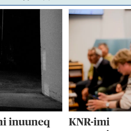
ni inuuneq
KNR-imi