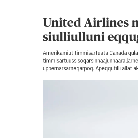
United Airlines 
siulliulluni eqq
Amerikamiut timmisartuata Canada qulaal
timmisartuussisoqarsinnaajunnaarallarner
uppernarsarneqarpoq. Apeqqutilli allat a