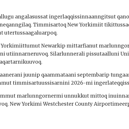
aallugu angalasussat ingerlaqqissinnaanngitsut qano
neqanngilaq. Timmisartoq New Yorkimiit tikittuss
ut utertussaagaluarpoq.
w Yorkimiittumut Newarkip mittarfianut marlunngor
utiinnarneruvoq. Silarlunnerali pissutaalluni Un
aqartarnikuuvoq.
anerani juunip qaammataani septembarip tungaan
ummut timmisartuussisarnini 2026-mi ingerlateqqiss
mut marlunngornermi unnukkut mittoq inuinnarm
oq. New Yorkimi Westchester County Airportimeerp