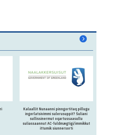
ri
Kalaallit Nunaanni pinngortitaq pillugu
Kalaallit Nunaan
ingerlatsivimmi sulerusuppit? Suliani
Oqartussanut kukkun
sullissinermut oqartussaasullu
suliassaannut AC-fuldmægtigi/immikkut
ittumik siunnersorti