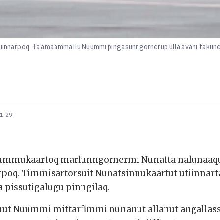
utiinnarpoq. Taamaammallu Nuummi pingasunngornerup ullaavani takune
11:29
mmukaartoq marlunngornermi Nunatta nalunaaquta
rpoq. Timmisartorsuit Nunatsinnukaartut utiinnar
la pissutigalugu pinngilaq.
nut Nuummi mittarfimmi nunanut allanut angallas