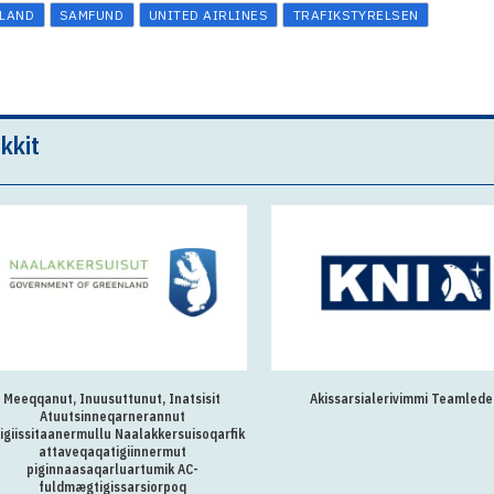
LAND
SAMFUND
UNITED AIRLINES
TRAFIKSTYRELSEN
kkit
Meeqqanut, Inuusuttunut, Inatsisit
Akissarsialerivimmi Teamlede
Atuutsinneqarnerannut
igiissitaanermullu Naalakkersuisoqarfik
attaveqaqatigiinnermut
piginnaasaqarluartumik AC-
fuldmægtigissarsiorpoq