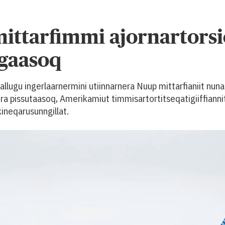
mittarfimmi ajornartors
ugaasoq
lugu ingerlaarnermini utiinnarnera Nuup mittarfianiit nuna
a pissutaasoq, Amerikamiut timmisartortitseqatigiiffiannit
kineqarusunngillat.