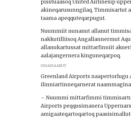
pisstuaasoq United Airlinesip uppe
akineqarusunngilaq. Timmisartut
taama apeqquteqarpugut.
Nuummiit nunanut allanut timmisa
nakkutilliisoq Angallannermut Aq
allanukartussat mittarfinniit akuer
aalajangernera kinguneqarpoq.
USSASSAARUT
Greenland Airports naapertorlugu 
ilinniartinneqarnerat naammagina
– Nuummi mittarfimmi timmisartuk
Airports peqqusimanera Uppernars
amigaateqartoqartoq paasisimallut