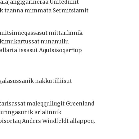
aalajangigarineraa Unitedimit
uk taanna mimmata Sermitsiamit
nitsinneqassasut mittarfinnik
rkimukartussat nunanullu
allartalissasut Aqutsisoqarfiup
alasussanik nakkutilliisut
risassat maleqqullugit Greenland
tunngasunik arlalinnik
isortaq Anders Windfeldt allappoq.