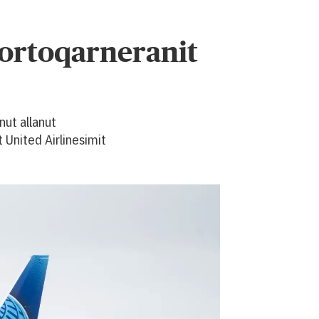
iortoqarneranit
nut allanut
 United Airlinesimit