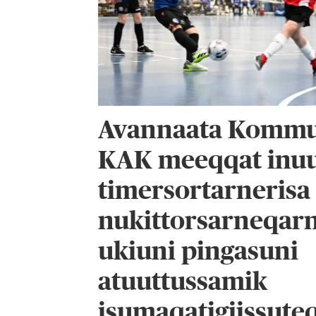
Avannaata Komm
KAK meeqqat inuu
timersortarnerisa
nukittorsarneqar
ukiuni pingasuni
atuuttussamik
isumaqatigiissute