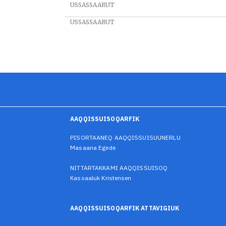
USSASSAARUT
USSASSAARUT
AAQQISSUISOQARFIK
PISORTAANEQ AAQQISSUISUUNERLU
Masaana Egede
NITTARTAKKAMI AAQQISSUISOQ
Kassaaluk Kristensen
AAQQISSUISOQARFIK ATTAVIGIUK