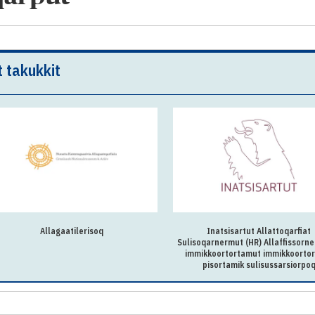
t takukkit
Allagaatilerisoq
Inatsisartut Allattoqarfiat
Sulisoqarnermut (HR) Allaffissorn
immikkoortortamut immikkoorto
pisortamik sulisussarsiorpo