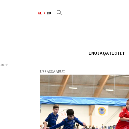
KL
DK
INUIAQATIGIIT
ARUT
USSASSAARUT
Tag:
timersoqatigiiffiit