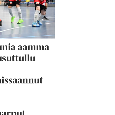
unia aamma
suttullu
nissaannut
qarput