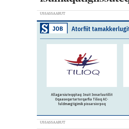
USSASSAARUT
Atorfiit tamakkerlugi
Allagarsiuteqqitaq: Inuit Innarluutillit
Oqaaseqartartorqarfia Tilioq AC-
fuldmægtigimik pissarsiorpoq
USSASSAARUT