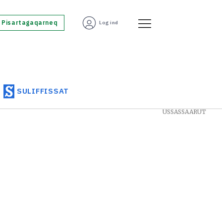
Pisartagaqarneq
Log ind
SULIFFISSAT
USSASSAARUT