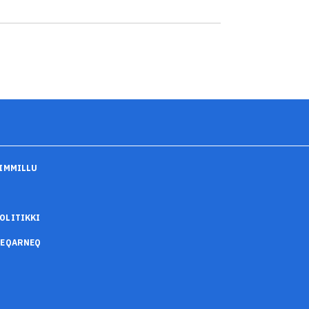
IMMILLU
OLITIKKI
SEQARNEQ