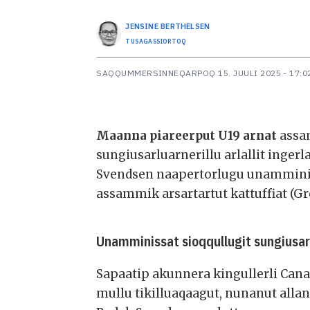
JENSINE
BERTHELSEN
TUSAGASSIORTOQ
SAQQUMMERSINNEQARPOQ
15. JUULI 2025 - 17:0
Maanna piareerput U19 arnat
assa
sungiusarluarnerillu arlallit ing
Svendsen naapertorlugu unamminiss
assammik arsartartut kattuffiat (
Unamminissat sioqqullugit sungiusar
Sapaatip akunnera kingullerli Ca
mullu tikilluaqaagut, nunanut all