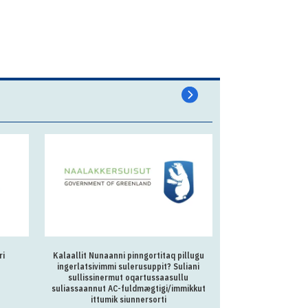
ri
Kalaallit Nunaanni pinngortitaq pillugu
Kalaallit Nunaan
ingerlatsivimmi sulerusuppit? Suliani
Oqartussanut kukkun
sullissinermut oqartussaasullu
suliassaannut AC-fuldmægtigi/immikkut
ittumik siunnersorti