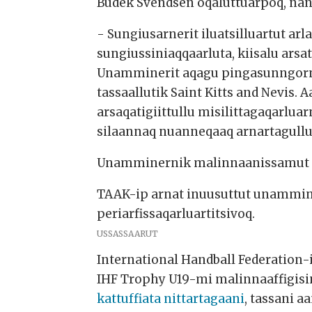
Budek Svendsen oqaluttuarpoq, nang
- Sungiusarnerit iluatsilluartut ar
sungiussiniaqqaarluta, kiisalu ars
Unamminerit aqagu pingasunngorn
tassaallutik Saint Kitts and Nevis. 
arsaqatigiittullu misilittagaqarlua
silaannaq nuanneqaaq arnartagullu 
Unamminernik malinnaanissamut p
TAAK-ip arnat inuusuttut unammi
periarfissaqarluartitsivoq.
USSASSAARUT
International Handball Federation
IHF Trophy U19-mi malinnaaffigisi
kattuffiata nittartagaani
, tassani 