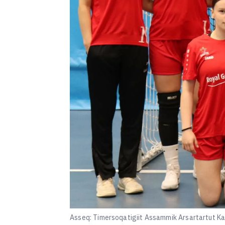
Asseq: Timersoqatigiit Assammik Arsartartut Ka