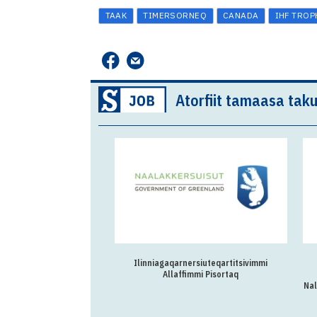
TAAK
TIMERSORNEQ
CANADA
IHF TROP
Atorfiit tamaasa taku
Ilinniagaqarnersiuteqartitsivimmi
Allaffimmi Pisortaq
Nal