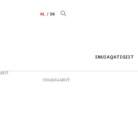
KL
DK
INUIAQATIGIIT
ARUT
USSASSAARUT