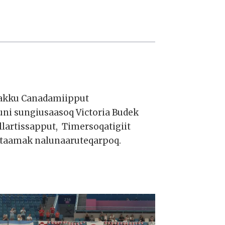
aakku Canadamiipput
uni sungiusaasoq Victoria Budek
artissapput, Timersoqatigiit
t taamak nalunaaruteqarpoq.