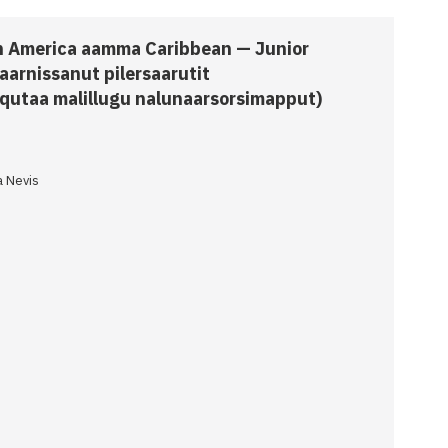
h America aamma Caribbean — Junior
arnissanut pilersaarutit
qutaa malillugu nalunaarsorsimapput)
a Nevis