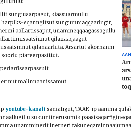
illunilu:
lallit sungiusarpagut, kiassuarmullu
at harpiks-eqanngitsut sungiunniaqqaarlugit,
ermi aallartissaput, unammeqqaagassagullu
Aallartinnissatsinnut qilanaaqaagut
rnissatsinnut qilanaarluta. Arsartut akornanni
AAM
soorlu piareerpasittut.
Arn
eriarfissarpassuit
ars
un
nerinut malinnaanissamut
toq
-ip
youtube-kanali
saniatigut, TAAK-ip aamma qulak
nnaallugillu sukumiinerusumik paasisaqarfigineq
aamma unamminerit inerneri takuneqarsinnaajumaa