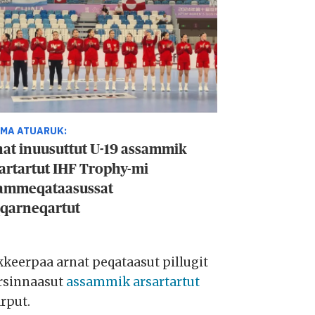
MA ATUARUK:
at inuusuttut U-19 assammik
artartut IHF Trophy-mi
ammeqataasussat
qarneqartut
keerpaa arnat peqataasut pillugit
arsinnaasut
assammik arsartartut
rput.