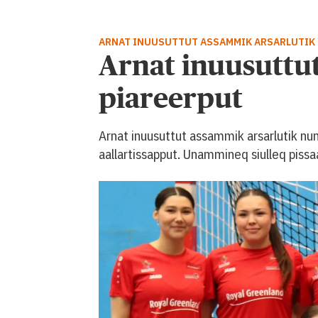
ARNAT INUUSUTTUT ASSAMMIK ARSARLUTIK
Arnat inuusutt
piareerput
Arnat inuusuttut assammik arsarlutik nu
aallartissapput. Unammineq siulleq piss