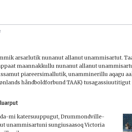
2
mmik arsarlutik nunanut allanut unammisartut. T
erlappaat maannakkullu nunanut allanut unammisart
amut piareersimallutik, unamminerillu aqagu aall
Grønlands håndboldforbund TAAK) tusagassiuutitigu
luarput
nada-mi katersuuppugut, Drummondville-
anut unammisartuni sungiusaasoq Victoria