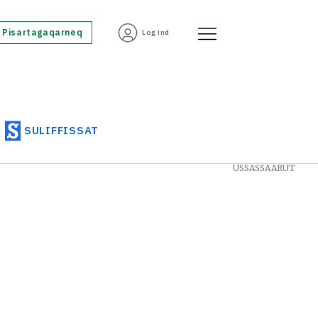
Pisartagaqarneq
Log ind
SULIFFISSAT
USSASSAARUT