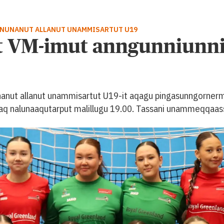
 NUNANUT ALLANUT UNAMMISARTUT U19
ut VM-imut anngunniunn
nanut allanut unammisartut U19-it aqagu pingasunngornermi
aaq nalunaaqutarput malillugu 19.00. Tassani unammeqqaass