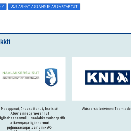
HY
U19 ARNAT ASSAMMIK ARSARTARTUT
kkit
Meeqqanut, Inuusuttunut, Inatsisit
Akissarsialerivimmi Teamlede
Atuutsinneqarnerannut
igiissitaanermullu Naalakkersuisoqarfik
attaveqaqatigiinnermut
piginnaasaqarluartumik AC-