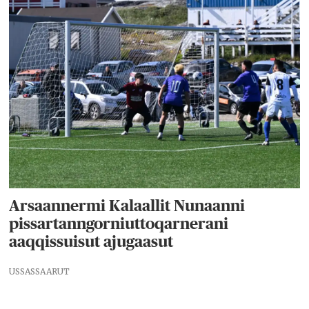
Arsaannermi Kalaallit Nunaanni
pissartanngorniuttoqarnerani
aaqqissuisut ajugaasut
USSASSAARUT