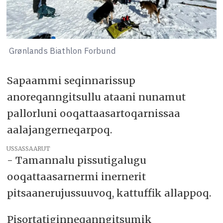
Grønlands Biathlon Forbund
Sapaammi seqinnarissup
anoreqanngitsullu ataani nunamut
pallorluni ooqattaasartoqarnissaa
aalajangerneqarpoq.
USSASSAARUT
- Tamannalu pissutigalugu
ooqattaasarnermi inernerit
pitsaanerujussuuvoq, kattuffik allappoq.
Pisortatiginneqanngitsumik