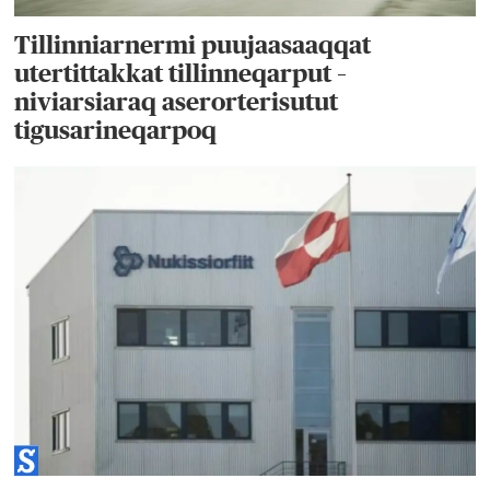
Tillinniarnermi puujaasaaqqat
utertittakkat tillinneqarput –
niviarsiaraq aserorterisutut
tigusarineqarpoq