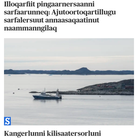
Illoqarfiit pingaarnersaanni
sarfaarunneq: Ajutoortoqartillugu
sarfalersuut annaasaqaatinut
naammanngilaq
Kangerlunni kilisaatersorluni