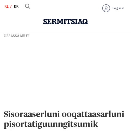
KL
DK
Log ind
USSASSAARUT
Sisoraaserluni ooqattaasarluni
pisortatiguunngitsumik