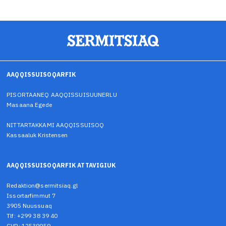
AAQQISSUISOQARFIK
PISORTAANEQ AAQQISSUISUUNERLU
Masaana Egede
NITTARTAKKAMI AAQQISSUISOQ
Kassaaluk Kristensen
AAQQISSUISOQARFIK ATTAVIGIUK
Redaktion@sermitsiaq.gl
Issortarfimmut 7
3905 Nuussuaq
Tlf: +299 38 39 40
CVR: 12539959