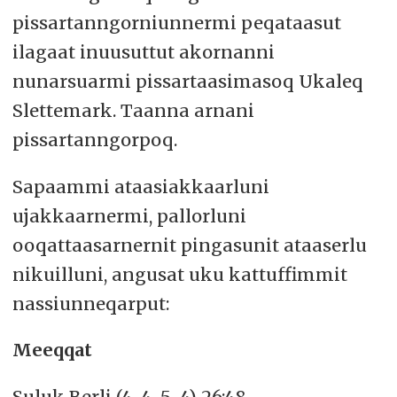
pissartanngorniunnermi peqataasut
ilagaat inuusuttut akornanni
nunarsuarmi pissartaasimasoq Ukaleq
Slettemark. Taanna arnani
pissartanngorpoq.
Sapaammi ataasiakkaarluni
ujakkaarnermi, pallorluni
ooqattaasarnernit pingasunit ataaserlu
nikuilluni, angusat uku kattuffimmit
nassiunneqarput:
Meeqqat
Suluk Berli (4-4-5-4) 26:48