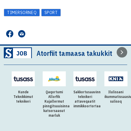
TIMERSORNEQ
SPORT
Atorfiit tamaasa takukkit
Kunde
Qaqortumi
Sakkortusaavinni
Ilulissani
Teknikkimut
Allorfik
teknikeri
ikummatissaasi
teknikeri
Kujallermut
attaveqaatit
sulisoq
pinngitsuuisinnaajunnaarnermut
immikkoortortaani
katsorsaasut
marluk