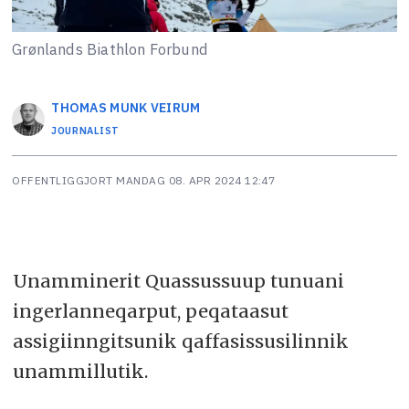
Grønlands Biathlon Forbund
THOMAS MUNK
VEIRUM
JOURNALIST
OFFENTLIGGJORT
MANDAG 08. APR 2024 12:47
Unamminerit Quassussuup tunuani
ingerlanneqarput, peqataasut
assigiinngitsunik qaffasissusilinnik
unammillutik.