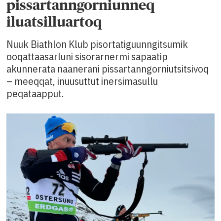
pissartanngorniunneq
iluatsilluartoq
Nuuk Biathlon Klub pisortatiguunngitsumik
ooqattaasarluni sisorarnermi sapaatip
akunnerata naanerani pissartanngorniutsitsivoq
– meeqqat, inuusuttut inersimasullu
peqataapput.