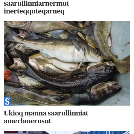
saarullinniarnermut
inerteqquteqarneq
Ukioq manna saarullinniat
amerlanerusut