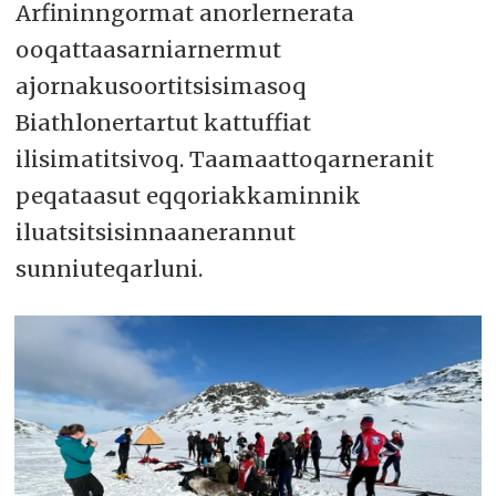
Arfininngormat anorlernerata
ooqattaasarniarnermut
ajornakusoortitsisimasoq
Biathlonertartut kattuffiat
ilisimatitsivoq. Taamaattoqarneranit
peqataasut eqqoriakkaminnik
iluatsitsisinnaanerannut
sunniuteqarluni.