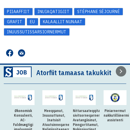
PIIAAFFIIT
INUIAQATIGIIT
STÉPHANE SÉJOURNÉ
GRAFIT
EU
KALAALLIT NUNAAT
INUUSSUTISSARSIORNERMUT
Atorfiit tamaasa takukkit
Økonomisk
Meeqqanut,
Nittarsaateqqitaq:Killiliussap
Piniarnermut
Konsulenti,
Inuusuttunut,
sivitsorneqarnera:
nakkutilliinermi
AC-
Inatsisit
Avatangiisinut,
assistenti
Fuldmægtigi
Atuutsinneqarnerannut
Pinngortitamut,
imaluunniit
Naligiissitaanermullu
Nukissiuutinut