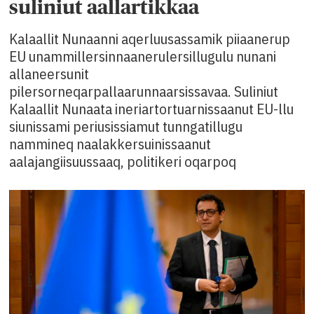
suliniut aallartikkaa
Kalaallit Nunaanni aqerluusassamik piiaanerup
EU unammillersinnaanerulersillugulu nunani
allaneersunit
pilersorneqarpallaarunnaarsissavaa. Suliniut
Kalaallit Nunaata ineriartortuarnissaanut EU-llu
siunissami periusissiamut tunngatillugu
nammineq naalakkersuinissaanut
aalajangiisuussaaq, politikeri oqarpoq