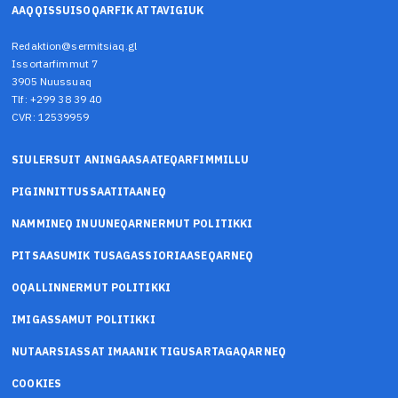
AAQQISSUISOQARFIK ATTAVIGIUK
Redaktion@sermitsiaq.gl
Issortarfimmut 7
3905 Nuussuaq
Tlf: +299 38 39 40
CVR: 12539959
SIULERSUIT ANINGAASAATEQARFIMMILLU
PIGINNITTUSSAATITAANEQ
NAMMINEQ INUUNEQARNERMUT POLITIKKI
PITSAASUMIK TUSAGASSIORIAASEQARNEQ
OQALLINNERMUT POLITIKKI
IMIGASSAMUT POLITIKKI
NUTAARSIASSAT IMAANIK TIGUSARTAGAQARNEQ
COOKIES