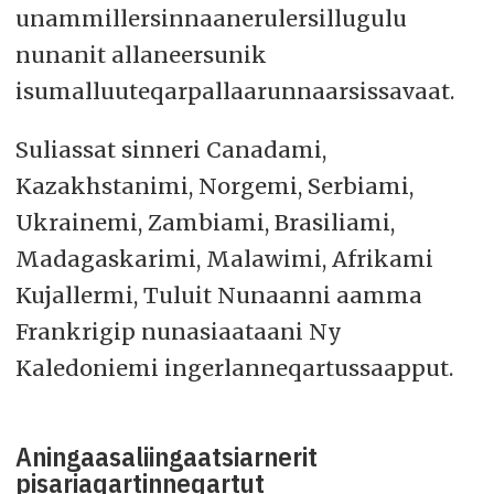
unammillersinnaanerulersillugulu
nunanit allaneersunik
isumalluuteqarpallaarunnaarsissavaat.
Suliassat sinneri Canadami,
Kazakhstanimi, Norgemi, Serbiami,
Ukrainemi, Zambiami, Brasiliami,
Madagaskarimi, Malawimi, Afrikami
Kujallermi, Tuluit Nunaanni aamma
Frankrigip nunasiaataani Ny
Kaledoniemi ingerlanneqartussaapput.
Aningaasaliingaatsiarnerit
pisariaqartinneqartut