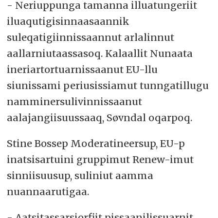
- Neriuppunga tamanna illuatungeriit
iluaqutigisinnaasaannik
suleqatigiinnissaannut arlalinnut
aallarniutaassasoq. Kalaallit Nunaata
ineriartortuarnissaanut EU-llu
siunissami periusissiamut tunngatillugu
namminersulivinnissaanut
aalajangiisuussaaq, Søvndal oqarpoq.
Stine Bossep Moderatineersup, EU-p
inatsisartuini gruppimut Renew-imut
sinniisuusup, suliniut aamma
nuannaarutigaa.
- Aatsitassarsiorfiit pissaanilissuarnit