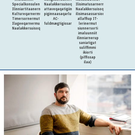
Specialkonsulenti
Naalakkersuisoqarfik
Ilisimatusarnermullu
Ilinniartitaanermut,
attaveqaqatigiinnermut
Naalakkersuisoqarfimmi
Kultureqarnermut,
piginnaasaqarluartumik
ilisimasassarsiornermut
Timersornermut
AC-
allaffiup IT-
Ilageeqarnermullu
fuldmægtigissarsiorpoq
lerinermut
Naalakkersuisoqarfimmut
siunnersorti
imaluunniit
ilinniarnerup
saniatigut
suliffimmi
ikiorti
(piffissap
ilaa)