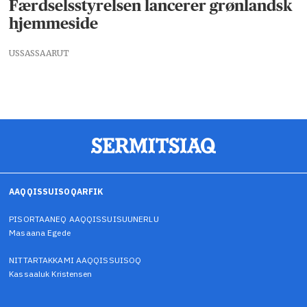
Færdselsstyrelsen lancerer grønlandsk
hjemmeside
USSASSAARUT
AAQQISSUISOQARFIK
PISORTAANEQ AAQQISSUISUUNERLU
Masaana Egede
NITTARTAKKAMI AAQQISSUISOQ
Kassaaluk Kristensen