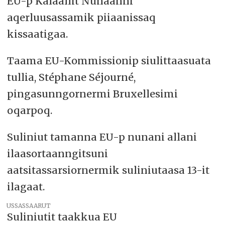
EU-p Kalaallit Nunaanni
aqerluusassamik piiaanissaq
kissaatigaa.
Taama EU-Kommissionip siulittaasuata
tullia, Stéphane Séjourné,
pingasunngornermi Bruxellesimi
oqarpoq.
Suliniut tamanna EU-p nunani allani
ilaasortaanngitsuni
aatsitassarsiornermik suliniutaasa 13-it
ilagaat.
USSASSAARUT
Suliniutit taakkua EU