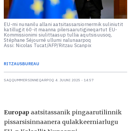
EU-mi nunanilu allani aatsitassarsiornermik suliniutit
katillugit 60-it maanna pilersaarutigineqartut EU-
Kommissionimi siulittaasup tullia aqutsisuusoq,
Stéphane Séjourné ullumi nalunaarpoq
Assi: Nicolas Tucat/AFP/Ritzau Scanpix
RITZAUS
BUREAU
SAQQUMMERSINNEQARPOQ
4. JUUNI 2025 - 14:57
Europap
aatsitassanik pingaarutilinnik
pissarsisinnaanera qulakkeerniarlugu