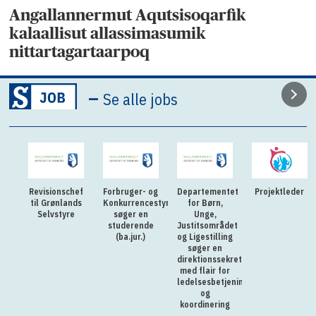
Angallannermut Aqutsisoqarfik
kalaallisut allassimasumik
nittartagartaarpoq
–
Se alle jobs
Revisionschef
Forbruger- og
Departementet
Projektleder
til Grønlands
Konkurrencestyrelsen
for Børn,
Selvstyre
søger en
Unge,
studerende
Justitsområdet
(ba.jur.)
og Ligestilling
søger en
direktionssekretær
med flair for
ledelsesbetjening
og
koordinering