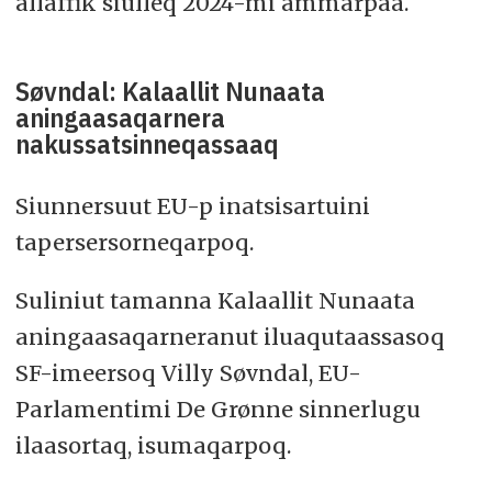
allaffik siulleq 2024-mi ammarpaa.
Søvndal: Kalaallit Nunaata
aningaasaqarnera
nakussatsinneqassaaq
Siunnersuut EU-p inatsisartuini
tapersersorneqarpoq.
Suliniut tamanna Kalaallit Nunaata
aningaasaqarneranut iluaqutaassasoq
SF-imeersoq Villy Søvndal, EU-
Parlamentimi De Grønne sinnerlugu
ilaasortaq, isumaqarpoq.