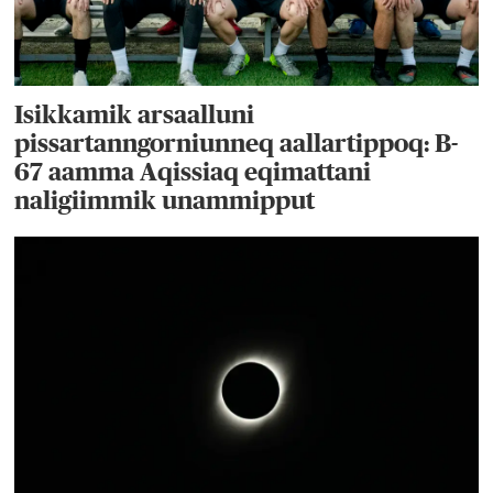
Isikkamik arsaalluni
pissartanngorniunneq aallartippoq: B-
67 aamma Aqissiaq eqimattani
naligiimmik unammipput