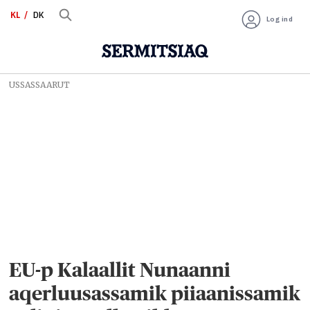
KL
DK
Log ind
USSASSAARUT
EU-p Kalaallit Nunaanni
aqerluusassamik piiaanissamik