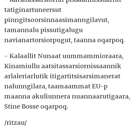
tatiginartuneersut
pinngitsoorsinnaasimanngilavut,
tamannalu pissutigalugu
navianartorsiorpugut, taanna oqarpoq.
- Kalaallit Nunaat uummammioraara,
Kinamiullu aatsitassarsiornissaannik
arlaleriarlutik itigartitsisarsimanerat
nalunngilara, taamaammat EU-p
maanna akuliunnera nuannaarutigaara,
Stine Bosse oqarpoq.
/ritzau/