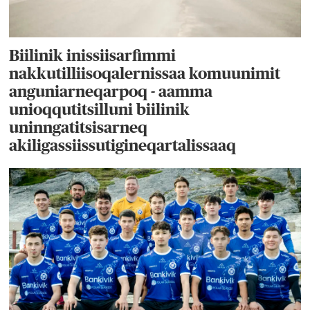
Biilinik inissiisarfimmi
nakkutilliisoqalernissaa komuunimit
anguniarneqarpoq - aamma
unioqqutitsilluni biilinik
uninngatitsisarneq
akiligassiissutigineqartalissaaq