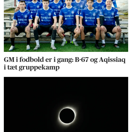
GM i fodbold er i gang: B-67 og Aqissiaq
i tæt gruppekamp