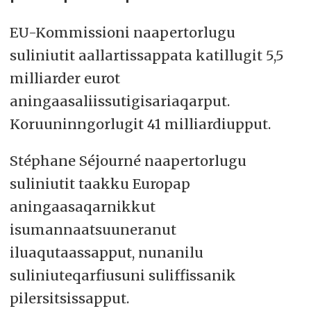
EU-Kommissioni naapertorlugu
suliniutit aallartissappata katillugit 5,5
milliarder eurot
aningaasaliissutigisariaqarput.
Koruuninngorlugit 41 milliardiupput.
Stéphane Séjourné naapertorlugu
suliniutit taakku Europap
aningaasaqarnikkut
isumannaatsuuneranut
iluaqutaassapput, nunanilu
suliniuteqarfiusuni suliffissanik
pilersitsissapput.