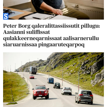
Peter Borg qaleralittassiissutit pillugu:
Aasianni suliffissat
qulakkeerneqarnissaat aalisarnerullu
siaruarnissaa pingaaruteqarpoq