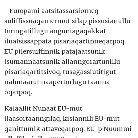
- Europami aatsitassarsiorneq
suliffissuaqarnermut silap pissusianullu
tunngatillugu anguniagaqakkat
iluatsissappata pisariaqartinneqarpoq.
EU pilersuiffinnik patajaatsunik,
isumannaatsunik allanngorartunillu
pisariaqartitsivoq, tusagassiutitigut
nalunaarut naapertorlugu taanna
oqarpoq.
Kalaallit Nunaat EU-mut
ilaasortaanngilaq, kisiannili EU-mut
qanittumik attaveqarpoq. EU-p Nuummi