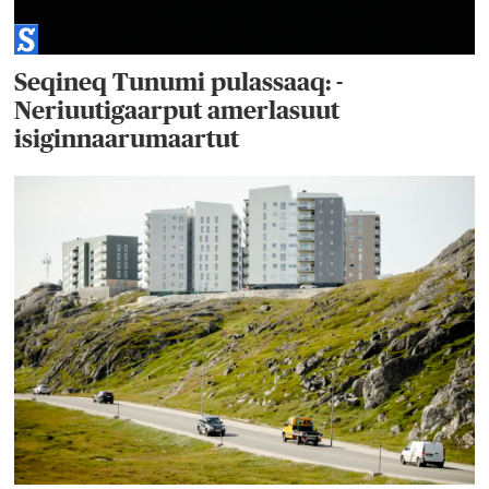
Seqineq Tunumi pulassaaq: -
Neriuutigaarput amerlasuut
isiginnaarumaartut