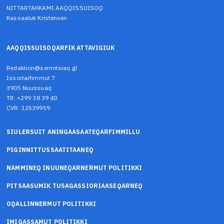
NITTARTAKKAMI AAQQISSUISOQ
Kassaaluk Kristensen
AAQQISSUISOQARFIK ATTAVIGIUK
Redaktion@sermitsiaq.gl
Issortarfimmut 7
3905 Nuussuaq
Tlf: +299 38 39 40
CVR: 12539959
SIULERSUIT ANINGAASAATEQARFIMMILLU
PIGINNITTUSSAATITAANEQ
NAMMINEQ INUUNEQARNERMUT POLITIKKI
PITSAASUMIK TUSAGASSIORIAASEQARNEQ
OQALLINNERMUT POLITIKKI
IMIGASSAMUT POLITIKKI