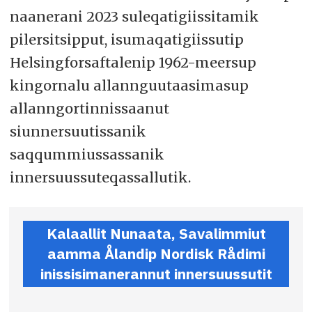
naanerani 2023 suleqatigiissitamik
pilersitsipput, isumaqatigiissutip
Helsingforsaftalenip 1962-meersup
kingornalu allannguutaasimasup
allanngortinnissaanut
siunnersuutissanik
saqqummiussassanik
innersuussuteqassallutik.
Kalaallit Nunaata, Savalimmiut
aamma Ålandip Nordisk Rådimi
inissisimanerannut innersuussutit