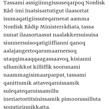
Tassami assigiinngissuseqarpoq Nordisk
Råd-imi Inatsisartutigut ilaasortat
isumaqatigiissuteqarnerat aamma
Nordisk Rådip Ministerrådiata, tassa
nunat ilaasortaasut naalakkersuisuisa
siunnersuisoqatigiiffianni qanoq
aalajangertoqarumaarnersoq
utaqqimaaqqaagassaavoq, kisianni
ullumikkut killiffik soorunami
naammagisimaarparput, tassami
qanittumik attaveqarnissamik
suleqateqarnissamillu
ineriartortitsinissamik pimoorussilluta
soqutiginnikkatta.