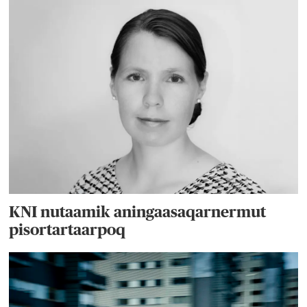
KNI nutaamik aningaasaqarnermut
pisortartaarpoq