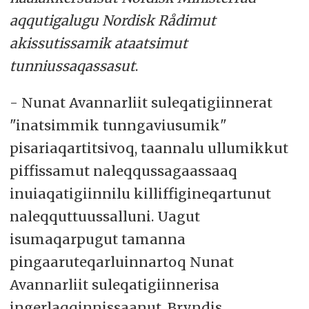
aqqutigalugu Nordisk Rådimut
akissutissamik ataatsimut
tunniussaqassasut
.
- Nunat Avannarliit suleqatigiinnerat
"inatsimmik tunngaviusumik"
pisariaqartitsivoq, taannalu ullumikkut
piffissamut naleqqussagaassaaq
inuiaqatigiinnilu killiffigineqartunut
naleqquttuussalluni. Uagut
isumaqarpugut tamanna
pingaaruteqarluinnartoq Nunat
Avannarliit suleqatigiinnerisa
ingerlaqqinnissaanut, Bryndis