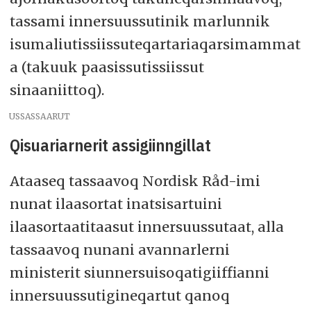
Nunaata, taamatullu Finlandip Ålandillu
tassami innersuussutinik marlunnik
akornanni inatsisitigut sinaakkutit
tunngavigalugit.
isumaliutissiissuteqartariaqarsimammat
a (takuuk paasissutissiissut
sinaaniittoq).
USSASSAARUT
Qisuariarnerit assigiinngillat
Ataaseq tassaavoq Nordisk Råd-imi
nunat ilaasortat inatsisartuini
ilaasortaatitaasut innersuussutaat, alla
tassaavoq nunani avannarlerni
ministerit siunnersuisoqatigiiffianni
innersuussutigineqartut qanoq