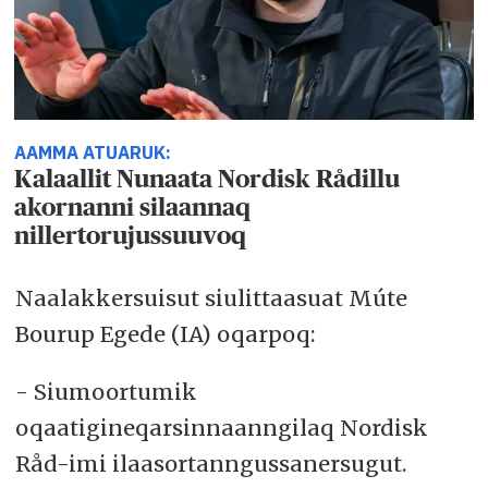
AAMMA ATUARUK:
Kalaallit Nunaata Nordisk Rådillu
akornanni silaannaq
nillertorujussuuvoq
Naalakkersuisut siulittaasuat Múte
Bourup Egede (IA) oqarpoq:
- Siumoortumik
oqaatigineqarsinnaanngilaq Nordisk
Råd-imi ilaasortanngussanersugut.