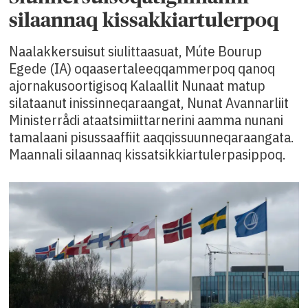
silaannaq kissakkiartulerpoq
Naalakkersuisut siulittaasuat, Múte Bourup
Egede (IA) oqaasertaleeqqammerpoq qanoq
ajornakusoortigisoq Kalaallit Nunaat matup
silataanut inissinneqaraangat, Nunat Avannarliit
Ministerrådi ataatsimiittarnerini aamma nunani
tamalaani pisussaaffiit aaqqissuunneqaraangata.
Maannali silaannaq kissatsikkiartulerpasippoq.