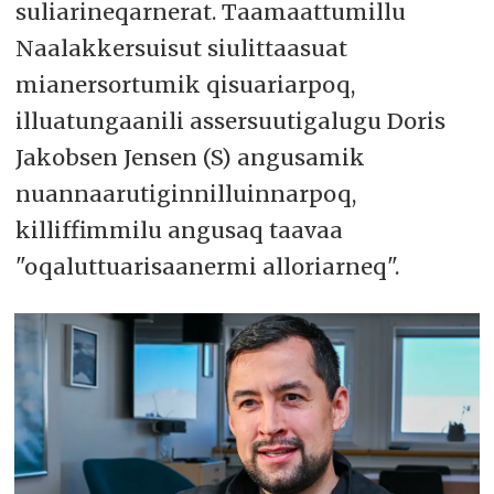
suliarineqarnerat. Taamaattumillu
Naalakkersuisut siulittaasuat
mianersortumik qisuariarpoq,
illuatungaanili assersuutigalugu Doris
Jakobsen Jensen (S) angusamik
nuannaarutiginnilluinnarpoq,
killiffimmilu angusaq taavaa
"oqaluttuarisaanermi alloriarneq".