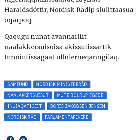
Haraldsdóttir, Nordisk Rådip siulittaasua
oqarpoq.
Qaqugu nunat avannarliit
naalakkersuisuisa akissutissartik
tunniutissagaat ullulerneqanngilaq.
SAMFUND
NORDISK MINISTERRÅD
NAALAKKERSUISUT
MÚTE BOURUP EGEDE
INUIAQATIGIIT
DORIS JAKOBSEN JENSEN
NORDISK RÅD
PARLAMENTARIKERE