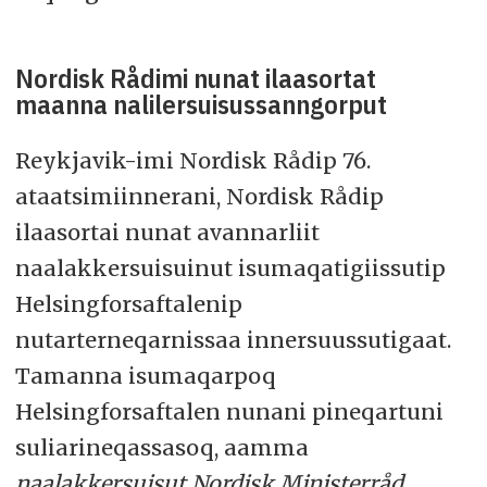
Nordisk Rådimi nunat ilaasortat
maanna nalilersuisussanngorput
Reykjavik-imi Nordisk Rådip 76.
ataatsimiinnerani, Nordisk Rådip
ilaasortai nunat avannarliit
naalakkersuisuinut isumaqatigiissutip
Helsingforsaftalenip
nutarterneqarnissaa innersuussutigaat.
Tamanna isumaqarpoq
Helsingforsaftalen nunani pineqartuni
suliarineqassasoq, aamma
naalakkersuisut Nordisk Ministerråd