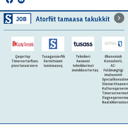
Atorfiit tamaasa takukkit
Qaqortup
Tusagassiorfik
Teknikeri
Økonomisk
Timersortarfianut
Sermitsiami
Aasianni
Konsulenti,
pisortassarsiorneq
tuniniaasoq
teknikkerinut
AC-
immikkoortortaqarfimmut
Fuldmægtigi
imaluunniit
Specialkonsulen
Ilinniartitaaner
Kultureqarnerm
Timersornermu
Ilageeqarnermu
Naalakkersuiso