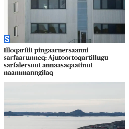
Illoqarfiit pingaarnersaanni
sarfaarunneq: Ajutoortoqartillugu
sarfalersuut annaasaqaatinut
naammanngilaq