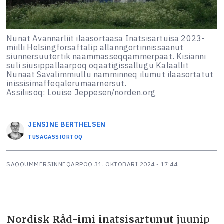
Nunat Avannarliit ilaasortaasa Inatsisartuisa 2023-
miilli Helsingforsaftalip allanngortinnissaanut
siunnersuutertik naammasseqqammerpaat. Kisianni
suli siusippallaarpoq oqaatigissallugu Kalaallit
Nunaat Savalimmiullu namminneq ilumut ilaasortatut
inissisimaffeqalerumaarnersut.
Assiliisoq: Louise Jeppesen/norden.org
JENSINE
BERTHELSEN
TUSAGASSIORTOQ
SAQQUMMERSINNEQARPOQ
31. OKTOBARI 2024 - 17:44
Nordisk Råd-imi inatsisartunut
juunip