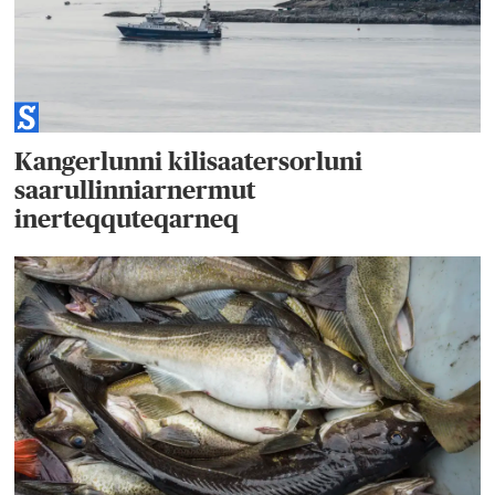
Kangerlunni kilisaatersorluni
saarullinniarnermut
inerteqquteqarneq