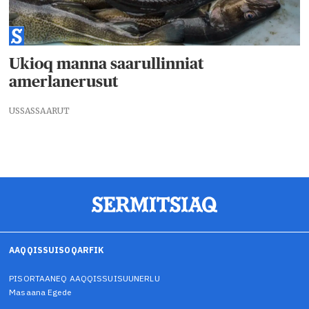
Ukioq manna saarullinniat
amerlanerusut
USSASSAARUT
AAQQISSUISOQARFIK
PISORTAANEQ AAQQISSUISUUNERLU
Masaana Egede