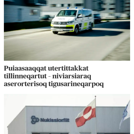
Puiaasaaqqat utertittakkat
tillinneqartut – niviarsiaraq
aserorterisoq tigusarineqarpoq