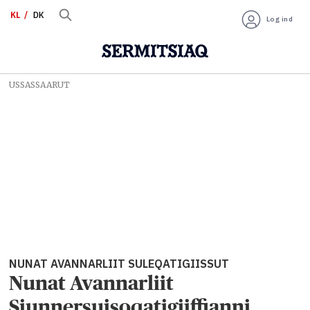
KL
DK
Log ind
USSASSAARUT
NUNAT AVANNARLIIT SULEQATIGIISSUT
Nunat Avannarliit
Siunnersuisoqatigiiffianni