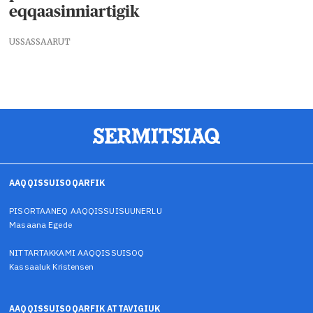
eqqaasinniartigik
USSASSAARUT
AAQQISSUISOQARFIK
PISORTAANEQ AAQQISSUISUUNERLU
Masaana Egede
NITTARTAKKAMI AAQQISSUISOQ
Kassaaluk Kristensen
AAQQISSUISOQARFIK ATTAVIGIUK