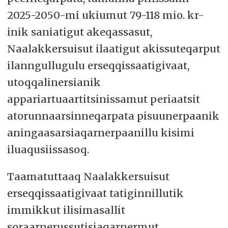
2025-2050-mi ukiumut 79-118 mio. kr-
inik saniatigut akeqassasut,
Naalakkersuisut ilaatigut akissuteqarput
ilanngullugulu erseqqissaatigivaat,
utoqqalinersianik
appariartuaartitsinissamut periaatsit
atorunnaarsinneqarpata pisuunerpaanik
aningaasarsiaqarnerpaanillu kisimi
iluaqusiissasoq.
Taamatuttaaq Naalakkersuisut
erseqqissaatigivaat tatiginnillutik
immikkut ilisimasallit
soraarnerussutisiaqarnermut