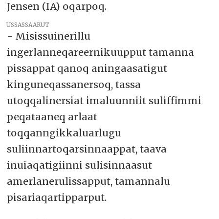
Jensen (IA) oqarpoq.
USSASSAARUT
- Misissuinerillu
ingerlanneqareernikuupput tamanna
pissappat qanoq aningaasatigut
kinguneqassanersoq, tassa
utoqqalinersiat imaluunniit suliffimmi
peqataaneq arlaat
toqqanngikkaluarlugu
suliinnartoqarsinnaappat, taava
inuiaqatigiinni sulisinnaasut
amerlanerulissapput, tamannalu
pisariaqartipparput.