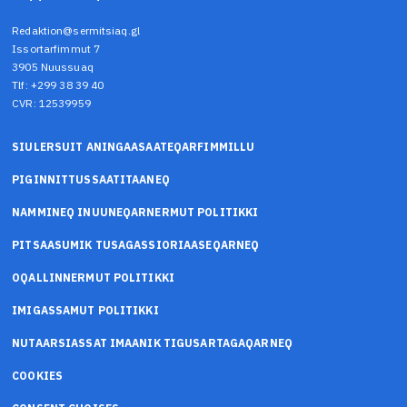
Redaktion@sermitsiaq.gl
Issortarfimmut 7
3905 Nuussuaq
Tlf: +299 38 39 40
CVR: 12539959
SIULERSUIT ANINGAASAATEQARFIMMILLU
PIGINNITTUSSAATITAANEQ
NAMMINEQ INUUNEQARNERMUT POLITIKKI
PITSAASUMIK TUSAGASSIORIAASEQARNEQ
OQALLINNERMUT POLITIKKI
IMIGASSAMUT POLITIKKI
NUTAARSIASSAT IMAANIK TIGUSARTAGAQARNEQ
COOKIES