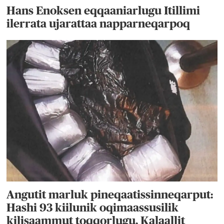
Hans Enoksen eqqaaniarlugu Itillimi
ilerrata ujarattaa napparneqarpoq
Angutit marluk pineqaatissinneqarput:
Hashi 93 kiilunik oqimaassusilik
kilisaammut toqqorlugu, Kalaallit