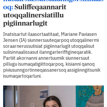
oq:
Suliffeqaannarit
utoqqalinersiatillu
pigiinnarlugit
Inatsisartut ilaasortaatitaat, Mariane Paviasen
Jensen (IA) siunnersuuteqarpoq utoqqalinermi
soraarnerussutisiat pigiinnarlugit utoqqalisut
sulisinnaalissasut ilanngarteriffigineqaratik.
Partiit akornanni annertuumik siunnersuut
pillugu isumaqatigiittoqarpoq, kisianni qanoq
piviusunngortinneqassanersoq assigiinngitsunik
isumaqartoqarluni.