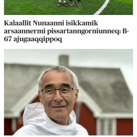
Kalaallit Nunaanni isikkamik
arsaannermi pissartanngorniunneq: B-
67 ajugaaqqippoq