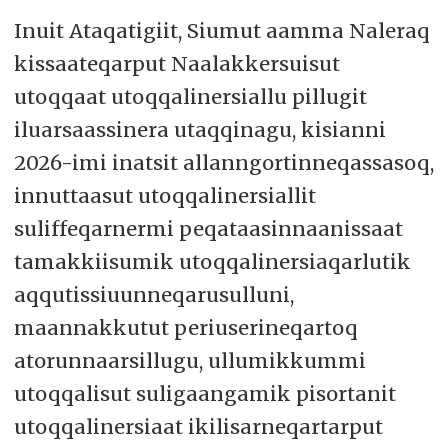
Inuit Ataqatigiit, Siumut aamma Naleraq
kissaateqarput Naalakkersuisut
utoqqaat utoqqalinersiallu pillugit
iluarsaassinera utaqqinagu, kisianni
2026-imi inatsit allanngortinneqassasoq,
innuttaasut utoqqalinersiallit
suliffeqarnermi peqataasinnaanissaat
tamakkiisumik utoqqalinersiaqarlutik
aqqutissiuunneqarusulluni,
maannakkutut periuserineqartoq
atorunnaarsillugu, ullumikkummi
utoqqalisut suligaangamik pisortanit
utoqqalinersiaat ikilisarneqartarput