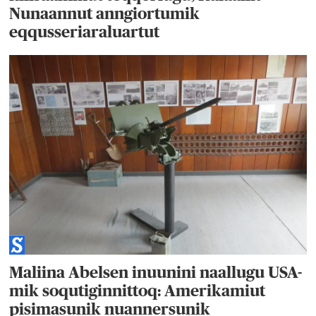
Nunaannut anngiortumik
eqqusseriaraluartut
Maliina Abelsen inuunini naallugu USA-
mik soqutiginnittoq: Amerikamiut
pisimasunik nuannersunik