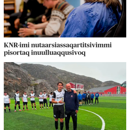
KNR-imi nutaarsiassaqartitsivimmi
pisortaq inuulluaqqusivoq