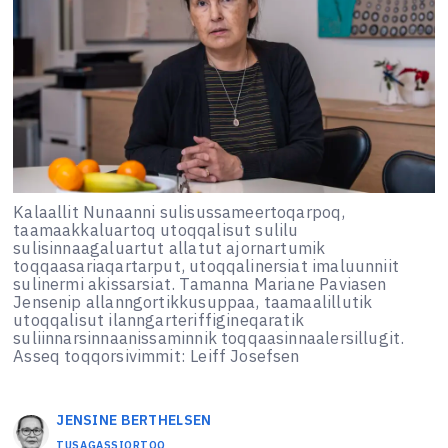
Kalaallit Nunaanni sulisussameertoqarpoq,
taamaakkaluartoq utoqqalisut sulilu
sulisinnaagaluartut allatut ajornartumik
toqqaasariaqartarput, utoqqalinersiat imaluunniit
sulinermi akissarsiat. Tamanna Mariane Paviasen
Jensenip allanngortikkusuppaa, taamaalillutik
utoqqalisut ilanngarteriffigineqaratik
suliinnarsinnaanissaminnik toqqaasinnaalersillugit.
Asseq toqqorsivimmit: Leiff Josefsen
JENSINE
BERTHELSEN
TUSAGASSIORTOQ