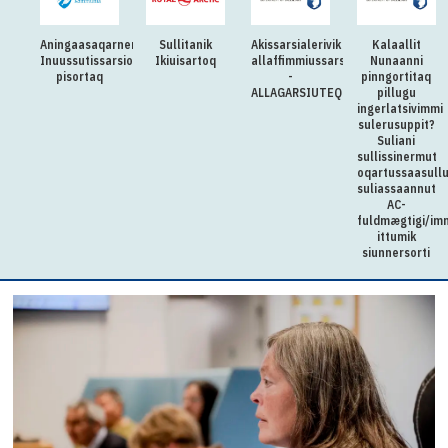
Aningaasaqarnermut
Sullitanik
Akissarsialerivik
Kalaallit
Inuussutissarsiornermut
Ikiuisartoq
allaffimmiussarsiorpoq
Nunaanni
pisortaq
-
pinngortitaq
ALLAGARSIUTEQQITAQ
pillugu
ingerlatsivimmi
sulerusuppit?
Suliani
sullissinermut
oqartussaasull
suliassaannut
AC-
fuldmægtigi/im
ittumik
siunnersorti