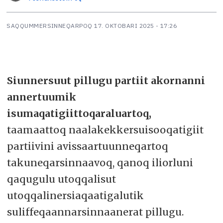
SAQQUMMERSINNEQARPOQ
17. OKTOBARI 2025 - 17:26
Siunnersuut pillugu partiit akornanni
annertuumik
isumaqatigiittoqaraluartoq,
taamaattoq
naalakekkersuisooqatigiit
partiivini avissaartuunneqartoq
takuneqarsinnaavoq, qanoq iliorluni
qaqugulu utoqqalisut
utoqqalinersiaqaatigalutik
suliffeqaannarsinnaanerat pillugu.