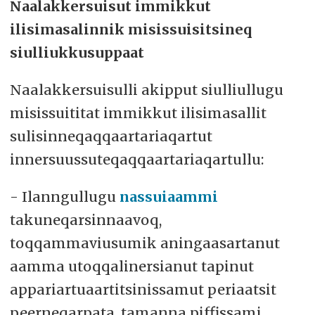
Naalakkersuisut immikkut
ilisimasalinnik misissuisitsineq
siulliukkusuppaat
Naalakkersuisulli akipput siulliullugu
misissuititat immikkut ilisimasallit
sulisinneqaqqaartariaqartut
innersuussuteqaqqaartariaqartullu:
- Ilanngullugu
nassuiaammi
takuneqarsinnaavoq,
toqqammaviusumik aningaasartanut
aamma utoqqalinersianut tapinut
appariartuaartitsinissamut periaatsit
peerneqarpata, tamanna piffissami