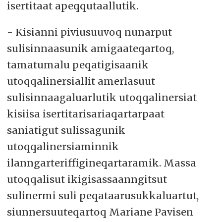
isertitaat apeqqutaallutik.
- Kisianni piviusuuvoq nunarput
sulisinnaasunik amigaateqartoq,
tamatumalu peqatigisaanik
utoqqalinersiallit amerlasuut
sulisinnaagaluarlutik utoqqalinersiat
kisiisa isertitarisariaqartarpaat
saniatigut sulissagunik
utoqqalinersiaminnik
ilanngarteriffigineqartaramik. Massa
utoqqalisut ikigisassaanngitsut
sulinermi suli peqataarusukkaluartut,
siunnersuuteqartoq Mariane Pavisen