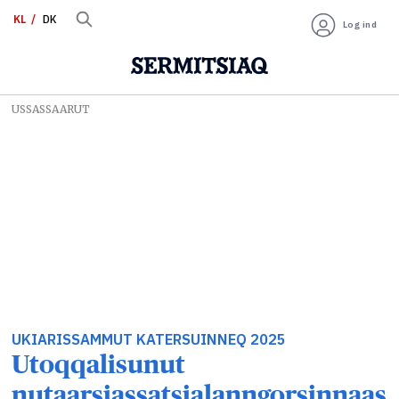
KL
DK
Log ind
USSASSAARUT
UKIARISSAMMUT KATERSUINNEQ 2025
Utoqqalisunut
nutaarsiassatsialanngorsinnaas