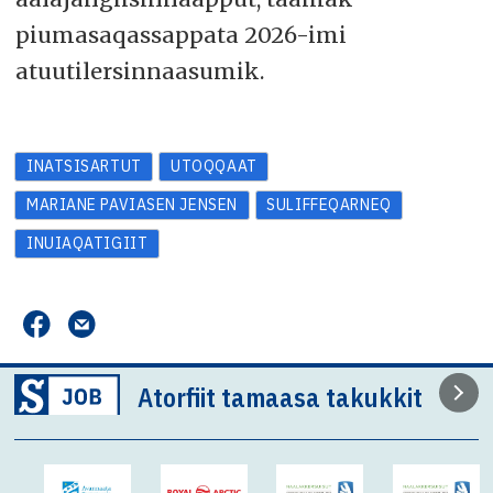
piumasaqassappata 2026-imi
atuutilersinnaasumik.
INATSISARTUT
UTOQQAAT
MARIANE PAVIASEN JENSEN
SULIFFEQARNEQ
INUIAQATIGIIT
Atorfiit tamaasa takukkit