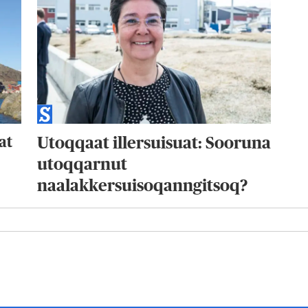
at
Utoqqaat illersuisuat: Sooruna
utoqqarnut
naalakkersuisoqanngitsoq?