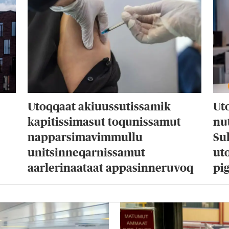
Utoqqaat akiuussutissamik
Ut
kapitissimasut toqunissamut
nu
napparsimavimmullu
Su
unitsinneqarnissamut
uto
aarlerinaataat appasinneruvoq
pig