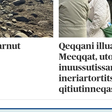
arnut
Qeqqani illu
Meeqqat, ut
inuussutissa
ineriartorti
qitiutinneq