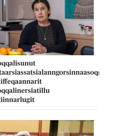
oqqalisunut
taarsiassatsialanngorsinnaasoq:
liffeqaannarit
qqalinersiatillu
iinnarlugit