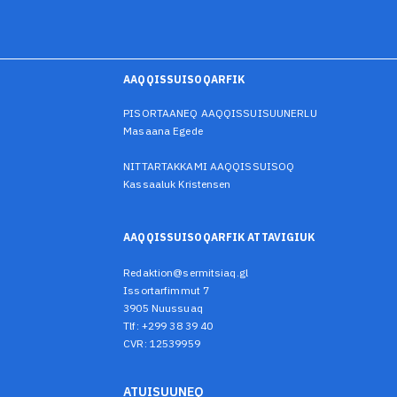
AAQQISSUISOQARFIK
PISORTAANEQ AAQQISSUISUUNERLU
Masaana Egede
NITTARTAKKAMI AAQQISSUISOQ
Kassaaluk Kristensen
AAQQISSUISOQARFIK ATTAVIGIUK
Redaktion@sermitsiaq.gl
Issortarfimmut 7
3905 Nuussuaq
Tlf: +299 38 39 40
CVR: 12539959
ATUISUUNEQ