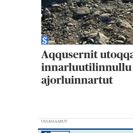
Aqqusernit utoqq
innarluutilinnullu
ajorluinnartut
USSASSAARUT