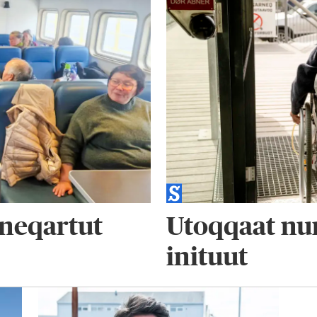
neqartut
Utoqqaat nun
inituut