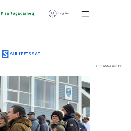
Pisartagaqarneq
Log ind
SULIFFISSAT
USSASSAARUT