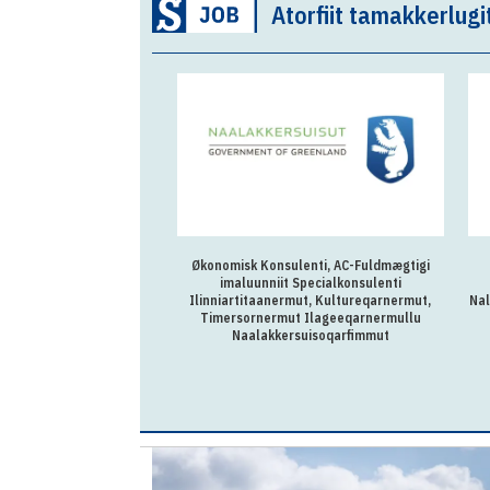
Atorfiit tamakkerlugi
Økonomisk Konsulenti, AC-Fuldmægtigi
imaluunniit Specialkonsulenti
Ilinniartitaanermut, Kultureqarnermut,
Nal
Timersornermut Ilageeqarnermullu
Naalakkersuisoqarfimmut