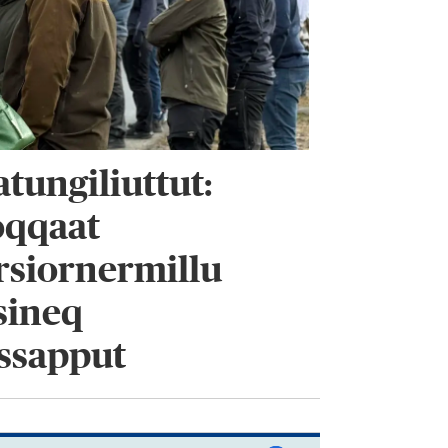
atungiliuttut:
oqqaat
rsiornermillu
tsineq
assapput