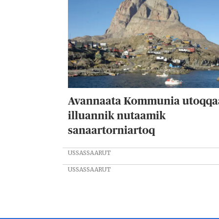
Avannaata Kommunia utoqqa
illuannik nutaamik
sanaartorniartoq
USSASSAARUT
USSASSAARUT