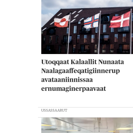
Utoqqaat Kalaallit Nunaata
Naalagaaffeqatigiinnerup
avataaniinnissaa
ernumaginerpaavaat
USSASSAARUT