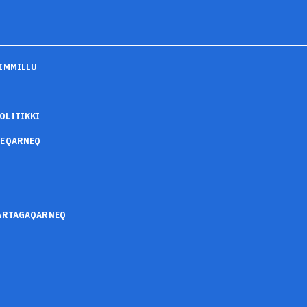
IMMILLU
OLITIKKI
SEQARNEQ
SARTAGAQARNEQ