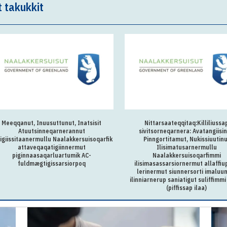
t takukkit
Meeqqanut, Inuusuttunut, Inatsisit
Nittarsaateqqitaq:Killiliussa
Atuutsinneqarnerannut
sivitsorneqarnera: Avatangiisin
igiissitaanermullu Naalakkersuisoqarfik
Pinngortitamut, Nukissiuutin
attaveqaqatigiinnermut
Ilisimatusarnermullu
piginnaasaqarluartumik AC-
Naalakkersuisoqarfimmi
fuldmægtigissarsiorpoq
ilisimasassarsiornermut allaffiu
lerinermut siunnersorti imaluun
ilinniarnerup saniatigut suliffimmi 
(piffissap ilaa)