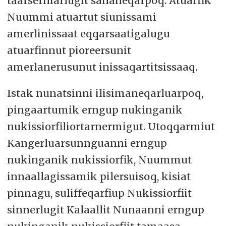
taarserniarlugit sananeqarpoq. Atuarfik
Nuummi atuartut siunissami
amerlinissaat eqqarsaatigalugu
atuarfinnut pioreersunit
amerlanerusunut inissaqartitsissaaq.
Istak nunatsinni ilisimaneqarluarpoq,
pingaartumik erngup nukinganik
nukissiorfiliortarnermigut. Utoqqarmiut
Kangerluarsunnguanni erngup
nukinganik nukissiorfik, Nuummut
innaallagissamik pilersuisoq, kisiat
pinnagu, suliffeqarfiup Nukissiorfiit
sinnerlugit Kalaallit Nunaanni erngup