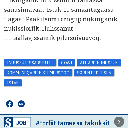
nukinganik nukissiorfiit tamaasa
sanasimavaat. Istak-ip sanaartugaasa
ilagaat Paakitsumi erngup nukinganik
nukissiorfik, Ilulissanut
innaallagissamik pilersuisuuvoq.
INUUSSUTISSARSIUTIT
COWI
ATUARFIK INUSSUK
KOMMUNEQARFIK SERMERSOOQ
SØREN PEDERSEN
ISTAK
Atorfiit tamaasa takukkit