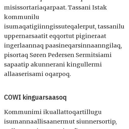
misissortariaqarpaat. Tassani Istak
kommunilu
isumaqatigiinngissuteqalerput, tassanilu
uppernarsaatit eqqortut pigineraat
ingerlaannaq paasineqarsinnaanngilaq,
pisortaq Søren Pedersen Sermitsiami
sapaatip akunnerani kingullermi
allaaserisami oqarpoq.
COWI kinguarsaasoq
Kommunimi ikuallattoqartillugu
isumannaallisaanermut siunnersortip,