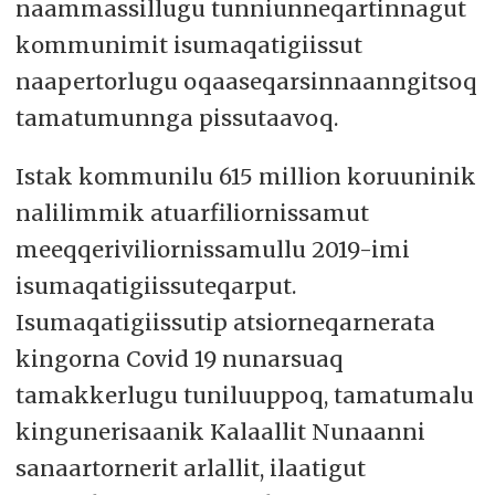
naammassillugu tunniunneqartinnagut
kommunimit isumaqatigiissut
naapertorlugu oqaaseqarsinnaanngitsoq
tamatumunnga pissutaavoq.
Istak kommunilu 615 million koruuninik
nalilimmik atuarfiliornissamut
meeqqeriviliornissamullu 2019-imi
isumaqatigiissuteqarput.
Isumaqatigiissutip atsiorneqarnerata
kingorna Covid 19 nunarsuaq
tamakkerlugu tuniluuppoq, tamatumalu
kingunerisaanik Kalaallit Nunaanni
sanaartornerit arlallit, ilaatigut