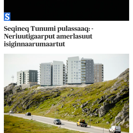
Seqineq Tunumi pulassaaq: -
Neriuutigaarput amerlasuut
isiginnaarumaartut