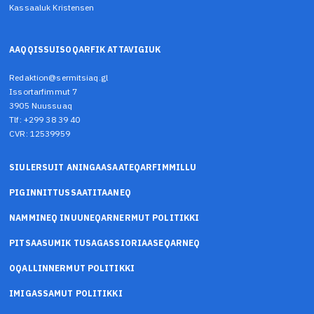
Kassaaluk Kristensen
AAQQISSUISOQARFIK ATTAVIGIUK
Redaktion@sermitsiaq.gl
Issortarfimmut 7
3905 Nuussuaq
Tlf: +299 38 39 40
CVR: 12539959
SIULERSUIT ANINGAASAATEQARFIMMILLU
PIGINNITTUSSAATITAANEQ
NAMMINEQ INUUNEQARNERMUT POLITIKKI
PITSAASUMIK TUSAGASSIORIAASEQARNEQ
OQALLINNERMUT POLITIKKI
IMIGASSAMUT POLITIKKI