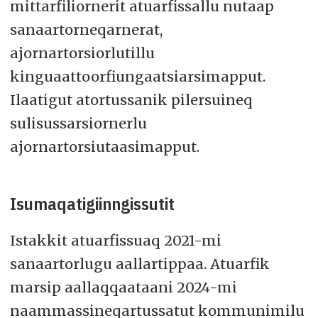
mittarfiliornerit atuarfissallu nutaap
sanaartorneqarnerat,
ajornartorsiorlutillu
kinguaattoorfiungaatsiarsimapput.
Ilaatigut atortussanik pilersuineq
sulisussarsiornerlu
ajornartorsiutaasimapput.
Isumaqatigiinngissutit
Istakkit atuarfissuaq 2021-mi
sanaartorlugu aallartippaa. Atuarfik
marsip aallaqqaataani 2024-mi
naammassineqartussatut kommunimilu