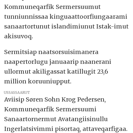
Kommuneqarfik Sermersuumut
tunniunnissaa kinguaattoorfiungaarami
sanaartortunut islandimiunut Istak-imut
akisuvoq.
Sermitsiap naatsorsuisimanera
naapertorlugu januaarip naanerani
ullormut akiligassat katillugit 23,6
million koruuniupput.
USSASSAARUT
Aviisip Søren Sohn Krog Pedersen,
Kommuneqarfik Sermersuumi
Sanaartornermut Avatangiisinullu
Ingerlatsivimmi pisortaq, attaveqarfigaa.