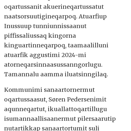
oqartussanit akuerineqartussatut
naatsorsuutigineqarpoq. Atuarfiup
Inussuup tunniunnissaanut
piffissaliussaq kingorna
kinguartinneqarpoq, taamaalilluni
atuarfik aggustimi 2024-mi
atorneqarsinnaasussanngorlugu.
Tamannalu aamma iluatsinngilaq.
Kommunimi sanaartornermut
oqartussaasut, Søren Pedersenimit
aqunneqartut, ikuallattoqartillugu
isumannaallisaanermut pilersaarutip
nutartikkap sanaartortumit suli