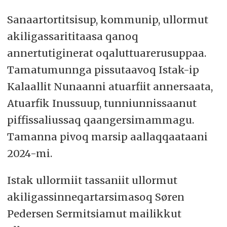
Sanaartortitsisup, kommunip, ullormut
akiligassarititaasa qanoq
annertutiginerat oqaluttuarerusuppaa.
Tamatumunnga pissutaavoq Istak-ip
Kalaallit Nunaanni atuarfiit annersaata,
Atuarfik Inussuup, tunniunnissaanut
piffissaliussaq qaangersimammagu.
Tamanna pivoq marsip aallaqqaataani
2024-mi.
Istak ullormiit tassaniit ullormut
akiligassinneqartarsimasoq Søren
Pedersen Sermitsiamut mailikkut