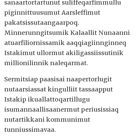
sanaartortartunut suliffeqarfimmullu
piginnittuusumut Aarsleffimut
pakatsissutaangaarpoq.
Minnerunngitsumik Kalaallit Nunaanni
atuarfiliornissamik aaqqiagiinnginneq
Istakimut ullormut akiligassiissutinik
millionilinnik naleqarmat.
Sermitsiap paasisai naapertorlugit
nutaarsiassat kingulliit tassaapput
Istakip ikuallattoqartillugu
isumannaallisaanermut periusissiaq
nutartikkani kommunimut
tunniussimavaa.