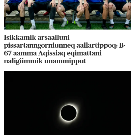
Isikkamik arsaalluni
pissartanngorniunneq aallartippoq: B-
67 aamma Aqissiaq eqimattani
naligiimmik unammipput