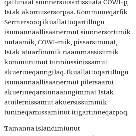
qallunaat siunnersuisarfissuata COWI-p,
Istak akornusersorpaa. Kommuneqarfik
Sermersooq ikuallattoqartillugu
isumannaallisaanermut siunnersortimik
nutaamik, COWI-mik, pissarsimmat,
Istak atuarfimmik naammassisumik
kommunimut tunniussinissamut
akuerineqanngilaq. Ikuallattoqartillugu
isumannaallisaanermut pilersaarut
akuerineqarsinnaanngimmat Istak
atuilernissamut akuersissummik
tunineqarnissaminut itigartinneqarpoq.
Tamanna islandimiunut