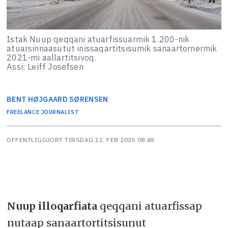
Istak Nuup qeqqani atuarfissuarmik 1.200-nik
atuarsinnaasutut inissaqartitsisumik sanaartornermik
2021-mi aallartitsivoq.
Assi: Leiff Josefsen
BENT
HØJGAARD SØRENSEN
FREELANCE JOURNALIST
OFFENTLIGGJORT
TIRSDAG 11. FEB 2025 08:48
Nuup illoqarfiata
qeqqani atuarfissap
nutaap sanaartortitsisunut