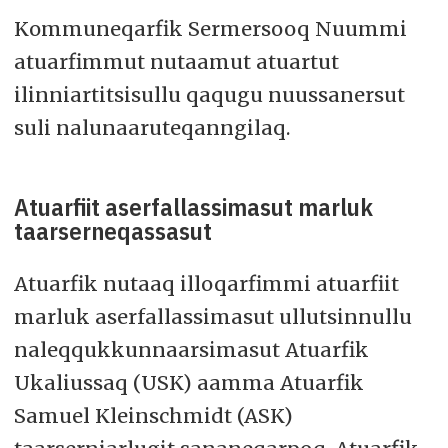
Kommuneqarfik Sermersooq Nuummi
atuarfimmut nutaamut atuartut
ilinniartitsisullu qaqugu nuussanersut
suli nalunaaruteqanngilaq.
Atuarfiit aserfallassimasut marluk
taarserneqassasut
Atuarfik nutaaq illoqarfimmi atuarfiit
marluk aserfallassimasut ullutsinnullu
naleqqukkunnaarsimasut Atuarfik
Ukaliussaq (USK) aamma Atuarfik
Samuel Kleinschmidt (ASK)