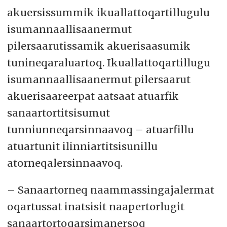
akuersissummik ikuallattoqartillugulu
isumannaallisaanermut
pilersaarutissamik akuerisaasumik
tunineqaraluartoq. Ikuallattoqartillugu
isumannaallisaanermut pilersaarut
akuerisaareerpat aatsaat atuarfik
sanaartortitsisumut
tunniunneqarsinnaavoq – atuarfillu
atuartunit ilinniartitsisunillu
atorneqalersinnaavoq.
– Sanaartorneq naammassingajalermat
oqartussat inatsisit naapertorlugit
sanaartortoqarsimanersoq