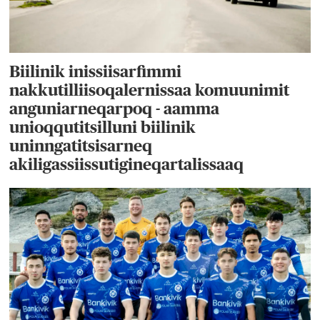
Biilinik inissiisarfimmi
nakkutilliisoqalernissaa komuunimit
anguniarneqarpoq - aamma
unioqqutitsilluni biilinik
uninngatitsisarneq
akiligassiissutigineqartalissaaq