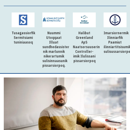
Tusagassiorfik
Nuummi
Halibut
Imarsiornermik
Sermitsiami
Utoqqaat
Greenland
Ilinniarfik
tuniniaasoq
Illuat
ApS
Paamiut
sundhedassistenti-
Naatsorsuuserinermi
ilinniartitsisumi
nik marlunnik
Controller-
sulisussarsiorp
nikerartumik
imik Ilulissani
sulisinnaasunik
pissarsiorpoq
pissarsiorpoq.