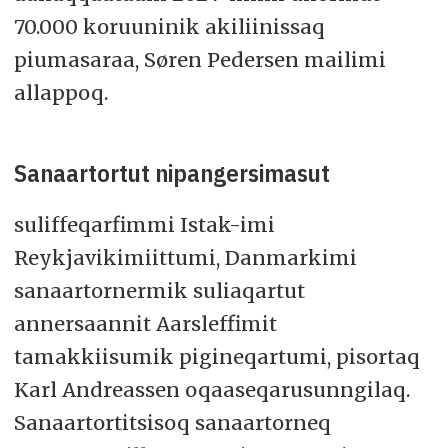
70.000 koruuninik akiliinissaq
piumasaraa, Søren Pedersen mailimi
allappoq.
Sanaartortut nipangersimasut
suliffeqarfimmi Istak-imi
Reykjavikimiittumi, Danmarkimi
sanaartornermik suliaqartut
annersaannit Aarsleffimit
tamakkiisumik pigineqartumi, pisortaq
Karl Andreassen oqaaseqarusunngilaq.
Sanaartortitsisoq sanaartorneq