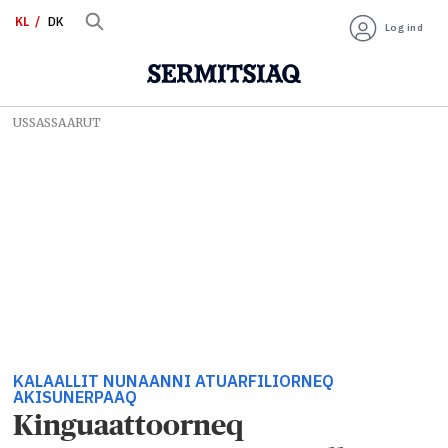
KL
DK
Log ind
USSASSAARUT
KALAALLIT NUNAANNI ATUARFILIORNEQ
AKISUNERPAAQ
Kinguaattoorneq