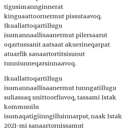
tigusimannginnerat
kinguaattoornermut pissutaavoq.
Ikuallattoqartillugu
isumannaallisaanermut pilersaarut
oqartussanit aatsaat akuerineqarpat
atuarfik sanaartortitsisunut
tunniunneqarsinnaavoq.
Ikuallattoqartillugu
isumannaallisaanermut tunngatillugu
suliassaq unittoorfiuvoq, tassami Istak
kommunilu
isumaqatigiinngilluinnarput, naak Istak
2021-mi sanaartornissamut