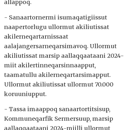
allappoq.
- Sanaartornermi isumaqatigiissut
naapertorlugu ullormut akiliutissat
akilerneqartarnissaat
aalajangersarneqarsimavoq. Ullormut
akiliutissat marsip aallaqqaataani 2024-
miit akilertinneqarsinnaapput,
taamatullu akilerneqartarsimapput.
Ullormut akiliutissat ullormut 70.000
koruuniupput.
- Tassa imaappoq sanaartortitsisup,
Kommuneqarfik Sermersuup, marsip
aallaqqaataani 2024-miilli ullormut