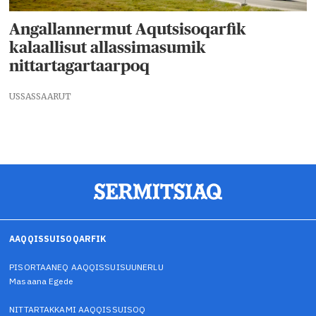
Angallannermut Aqutsisoqarfik
kalaallisut allassimasumik
nittartagartaarpoq
USSASSAARUT
AAQQISSUISOQARFIK
PISORTAANEQ AAQQISSUISUUNERLU
Masaana Egede
NITTARTAKKAMI AAQQISSUISOQ