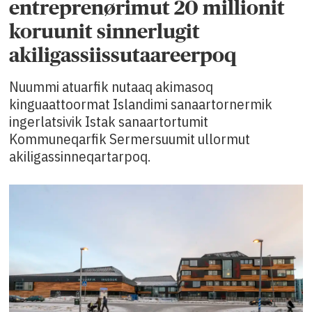
entreprenørimut 20 millionit
koruunit sinnerlugit
akiligassiissutaareerpoq
Nuummi atuarfik nutaaq akimasoq
kinguaattoormat Islandimi sanaartornermik
ingerlatsivik Istak sanaartortumit
Kommuneqarfik Sermersuumit ullormut
akiligassinneqartarpoq.