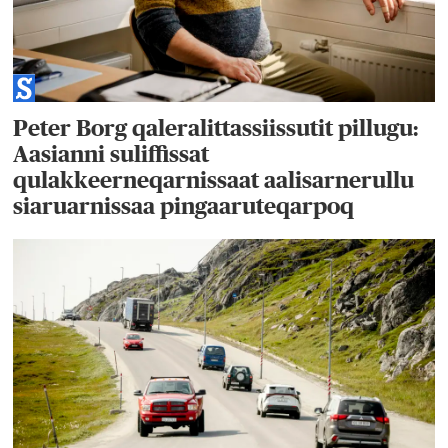
Peter Borg qaleralittassiissutit pillugu:
Aasianni suliffissat
qulakkeerneqarnissaat aalisarnerullu
siaruarnissaa pingaaruteqarpoq