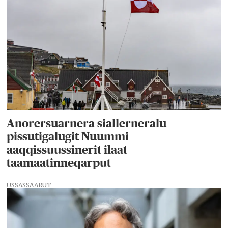
Anorersuarnera siallerneralu
pissutigalugit Nuummi
aaqqissuussinerit ilaat
taamaatinneqarput
USSASSAARUT