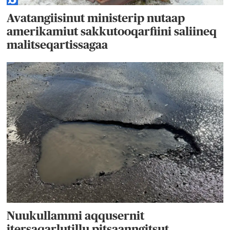
Avatangiisinut ministerip nutaap
amerikamiut sakkutooqarfiini saliineq
malitseqartissagaa
Nuukullammi aqqusernit
itersaqarlutillu pitsaanngitsut