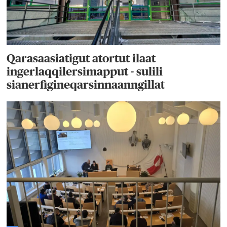
Qarasaasiatigut atortut ilaat
ingerlaqqilersimapput - sulili
sianerfigineqarsinnaanngillat