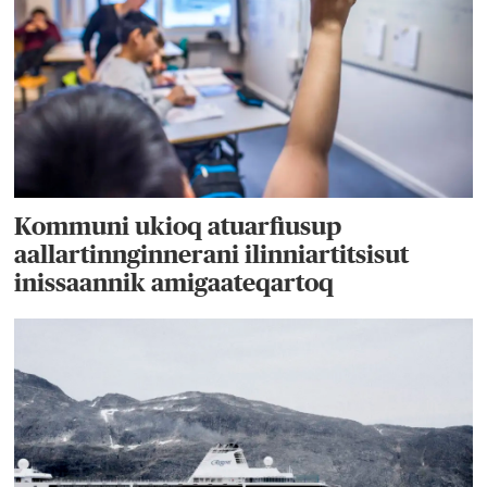
Kommuni ukioq atuarfiusup
aallartinnginnerani ilinniartitsisut
inissaannik amigaateqartoq