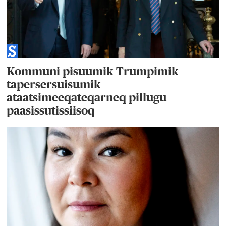
Kommuni pisuumik Trumpimik
tapersersuisumik
ataatsimeeqateqarneq pillugu
paasissutissiisoq