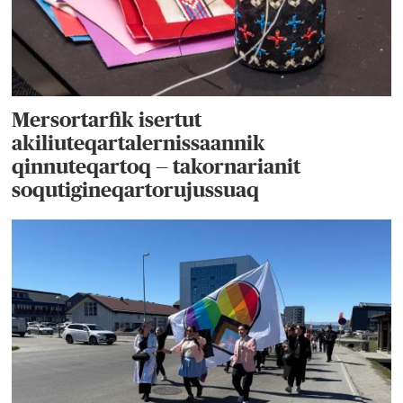
Mersortarfik isertut
akiliuteqartalernissaannik
qinnuteqartoq — takornarianit
soqutigineqartorujussuaq