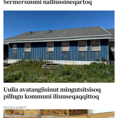
Sermersuumi nalliussineqartoq
Uulia avatangiisinut mingutsitsisoq
pillugu kommuni iliuuseqaqqittoq
USSASSAARUT