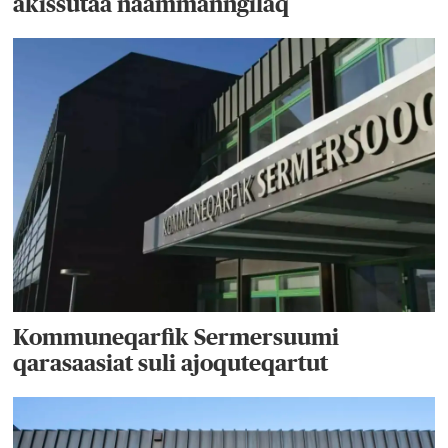
akissutaa naammanngilaq
Kommuneqarfik Sermersuumi
qarasaasiat suli ajoquteqartut