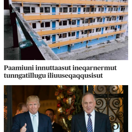
Paamiuni innuttaasut ineqarnermut
tunngatillugu iliuuseqaqqusisut