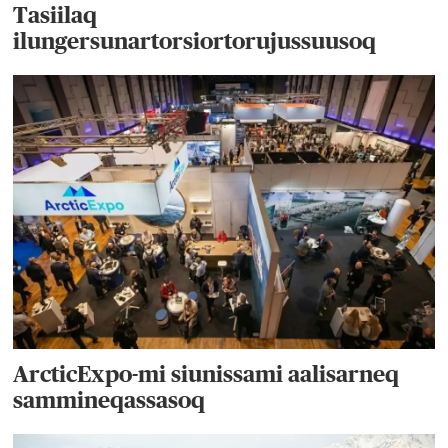
Tasiilaq
ilungersunartorsiortorujussuusoq
ArcticExpo-mi siunissami aalisarneq
sammineqassasoq