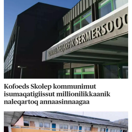
Kofoeds Skolep kommunimut
isumaqatigiissut millionilikkaanik
naleqartoq annaasinnaagaa