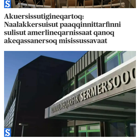
Akuersissutigineqartoq:
Naalakkersuisut paaqqinnittarfinni
sulisut amerlineqarnissaat qanoq
akeqassanersoq misissussavaat