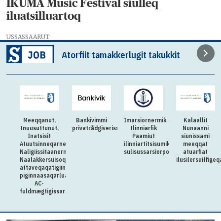
IKUMA Music Festival siulleq
iluatsilluartoq
USSASSAARUT
Atorfiit tamakkerlugit takukkit
t,
Bankivimmi
Imarsiornermik
Kalaallit
Atuisartoqarne
ut,
privatrådgiverissarsiorpugut
Ilinniarfik
Nunaanni
Unammilleqatig
Paamiut
siunissami
Aqutsisoqarfik
qarnerannut
ilinniartitsisumik
meeqqat
inatsisilerisunik
aanermullu
sulisussarsiorpoq
atuarfiat
1 – 2-nik –
uisoqarfik
ilusilersuiffigeqataaffigerusuppiuk
sullissisumik
tigiinnermut
naammagittaall
qarluartumik
allatseqarfiup
pisortaanik
issarsiorpoq
inuttassarsiorp