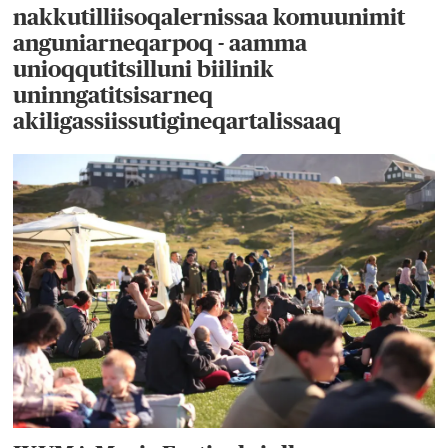
nakkutilliisoqalernissaa komuunimit
anguniarneqarpoq - aamma
unioqqutitsilluni biilinik
uninngatitsisarneq
akiligassiissutigineqartalissaaq