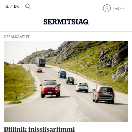
KL
DK
Log ind
USSASSAARUT
Tag:
kommuneqarfik
sermersooq
Biilinik inissiisarfimmi