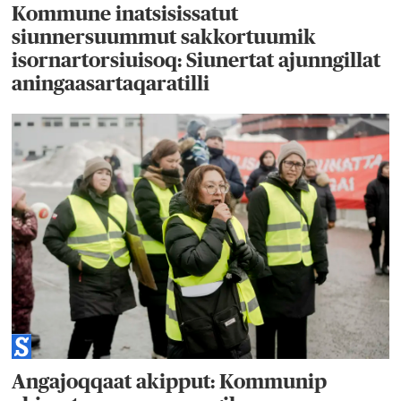
Kommune inatsisissatut
siunnersuummut sakkortuumik
isornartorsiuisoq: Siunertat ajunngillat
aningaasartaqaratilli
Angajoqqaat akipput: Kommunip