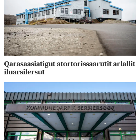
Qarasaasiatigut atortorissaarutit arlallit
iluarsilersut