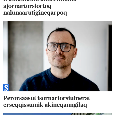
ajornartorsiortoq
nalunaarutigineqarpoq
Perorsaasut isornartorsiuinerat
erseqqissumik akineqanngilaq