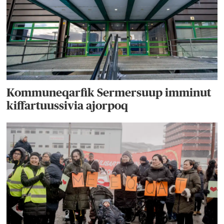
Kommuneqarfik Sermersuup imminut
kiffartuussivia ajorpoq