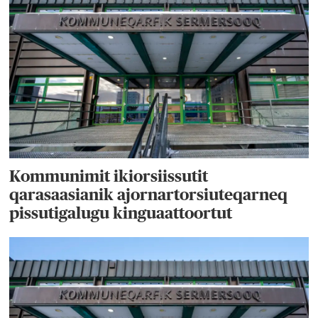
Kommunimit ikiorsiissutit
qarasaasianik ajornartorsiuteqarneq
pissutigalugu kinguaattoortut