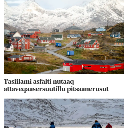
Tasiilami asfalti nutaaq
attaveqaasersuutillu pitsaanerusut