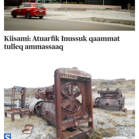
Kiisami: Atuarfik Inussuk qaammat
tulleq ammassaaq