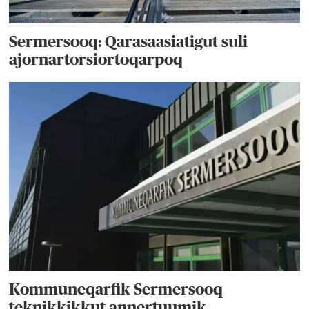
Sermersooq: Qarasaasiatigut suli
ajornartorsiortoqarpoq
Kommuneqarfik Sermersooq
teknikkikkut annertuumik