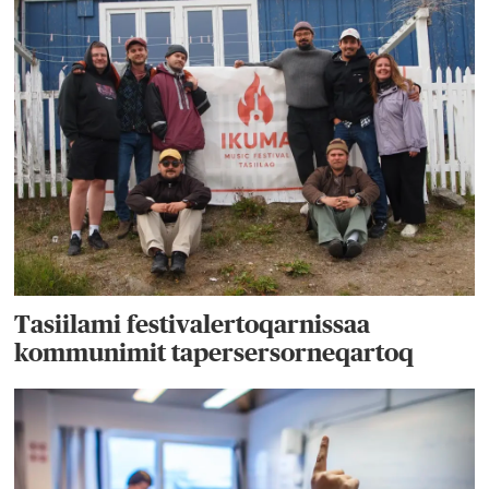
Tasiilami festivalertoqarnissaa
kommunimit tapersersorneqartoq