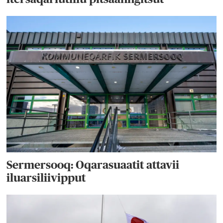
Sermersooq: Oqarasuaatit attavii
iluarsiliivipput