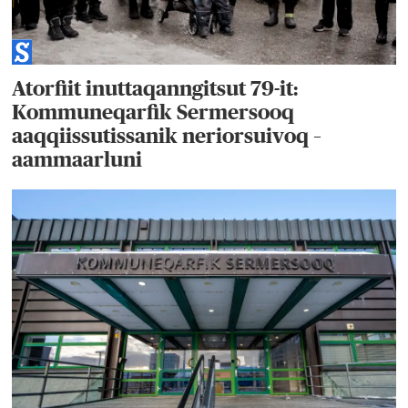
Atorfiit inuttaqanngitsut 79-it:
Kommuneqarfik Sermersooq
aaqqiissutissanik neriorsuivoq –
aammaarluni