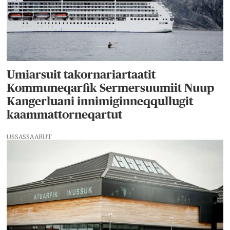
Umiarsuit takornariartaatit
Kommuneqarfik Sermersuumiit Nuup
Kangerluani innimiginneqqullugit
kaammattorneqartut
USSASSAARUT