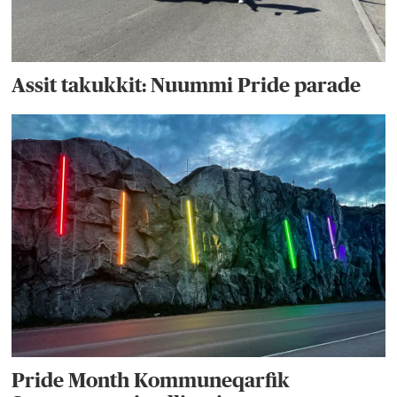
Assit takukkit: Nuummi Pride parade
Pride Month Kommuneqarfik