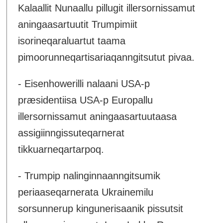
Kalaallit Nunaallu pillugit illersornissamut
aningaasartuutit Trumpimiit
isorineqaraluartut taama
pimoorunneqartisariaqanngitsutut pivaa.
- Eisenhowerilli nalaani USA-p
præsidentiisa USA-p Europallu
illersornissamut aningaasartuutaasa
assigiinngissuteqarnerat
tikkuarneqartarpoq.
- Trumpip nalinginnaanngitsumik
periaaseqarnerata Ukrainemilu
sorsunnerup kingunerisaanik pissutsit