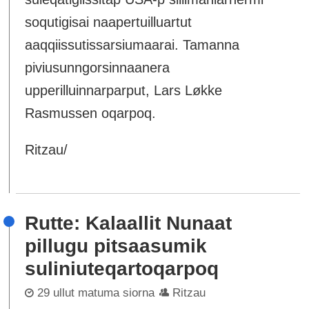
soqutigisai naapertuilluartut
aaqqiissutissarsiumaarai. Tamanna
piviusunngorsinnaanera
upperilluinnarparput, Lars Løkke
Rasmussen oqarpoq.
Ritzau/
Rutte: Kalaallit Nunaat
pillugu pitsaasumik
suliniuteqartoqarpoq
29 ullut matuma siorna
Ritzau