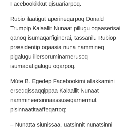
Facebookikkut qisuariarpoq.
Rubio ilaatigut aperineqarpoq Donald
Trumpip Kalaallit Nunaat pillugu oqaaserisai
qanoq isumaqarfiginerai, tassanilu Rubiop
præsidentip oqaasia nuna nammineq
pigalugu illersoruminarnerusoq
isumaqatigalugu oqarpoq.
Múte B. Egedep Facebookimi allakkamini
erseqqissaqqippaa Kalaallit Nunaat
nammineersinnaassuseqarnermut
pisinnaatitaaffeqartoq:
– Nunatta siunissaa, uatsinnit nunatsinni