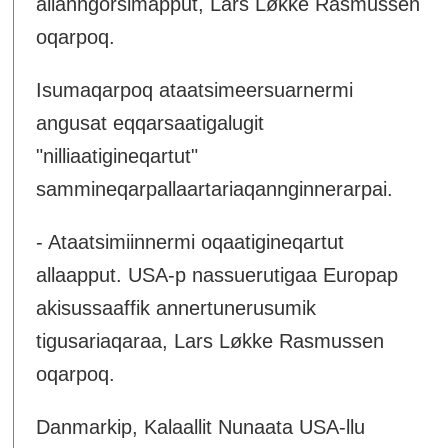
allanngorsimapput, Lars Løkke Rasmussen
oqarpoq.
Isumaqarpoq ataatsimeersuarnermi
angusat eqqarsaatigalugit
"nilliaatigineqartut"
sammineqarpallaartariaqannginnerarpai.
- Ataatsimiinnermi oqaatigineqartut
allaapput. USA-p nassuerutigaa Europap
akisussaaffik annertunerusumik
tigusariaqaraa, Lars Løkke Rasmussen
oqarpoq.
Danmarkip, Kalaallit Nunaata USA-llu