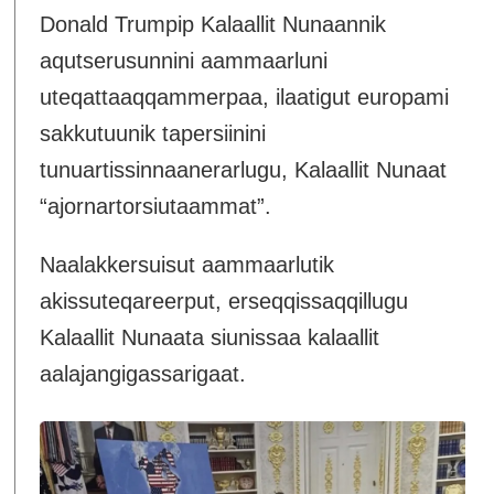
Donald Trumpip Kalaallit Nunaannik
aqutserusunnini aammaarluni
uteqattaaqqammerpaa, ilaatigut europami
sakkutuunik tapersiinini
tunuartissinnaanerarlugu, Kalaallit Nunaat
“ajornartorsiutaammat”.
Naalakkersuisut aammaarlutik
akissuteqareerput, erseqqissaqqillugu
Kalaallit Nunaata siunissaa kalaallit
aalajangigassarigaat.