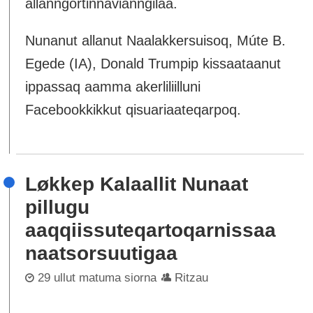
allanngortinnavianngilaa.
Nunanut allanut Naalakkersuisoq, Múte B.
Egede (IA), Donald Trumpip kissaataanut
ippassaq aamma akerliliilluni
Facebookkikkut qisuariaateqarpoq.
Løkkep Kalaallit Nunaat
pillugu
aaqqiissuteqartoqarnissaa
naatsorsuutigaa
29 ullut matuma siorna
Ritzau