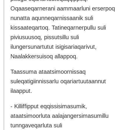
Oqaaseqarnerani aammaarluni erserpoq
nunatta aqunneqarnissaanik suli
kissaateqartoq. Tatineqarnerpullu suli
piviusuusoq, pissutsillu suli
ilungersunartutut isigisariaqarivut,
Naalakkersuisoq allappoq.
Taassuma ataatsimoornissaq
suleqatigiinnissarlu oqariartuutaannut
ilaapput.
- Killiffipput eqqissisimasumik,
ataatsimoorluta aalajangersimasumillu
tunngaveqarluta suli