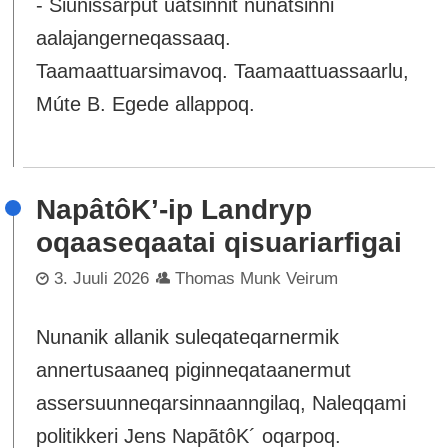
- Siunissarput uatsinnit nunatsinni
aalajangerneqassaaq.
Taamaattuarsimavoq. Taamaattuassaarlu,
Múte B. Egede allappoq.
NapâtôK’-ip Landryp
oqaaseqaatai qisuariarfigai
3. Juuli 2026
Thomas Munk Veirum
Nunanik allanik suleqateqarnermik
annertusaaneq piginneqataanermut
assersuunneqarsinnaanngilaq, Naleqqami
politikkeri Jens NapãtôK´ oqarpoq.