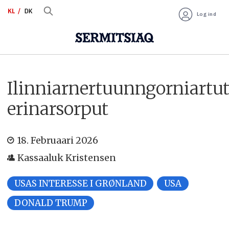
KL
DK
Log ind
Ilinniarnertuunngorniartu
erinarsorput
18. Februaari 2026
Kassaaluk Kristensen
USAS INTERESSE I GRØNLAND
USA
DONALD TRUMP