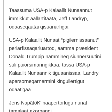
Taassuma USA-p Kalaallit Nunaannut
immikkut aallartitaata, Jeff Landryp,
oqaaseqaatai qisuariarfigai.
USA-p Kalaallit Nunaat “pigilernissaanut”
periarfissaqarluartoq, aamma præsident
Donald Trumpip nammineq siunnersuutini
suli puiorsimanngikkaa, tassa USA-p
Kalaallit Nunaannik tiguaanissaa, Landry
apersorneqarnermini kingullertigut
oqaatigaa.
Jens NapãtôK’ naapertorlugu nunat
tamalaat akornanni