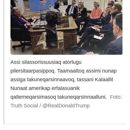
Assi silassorissuusiaq atorlugu
pilersitaarpasippoq. Taamaattoq assimi nunap
assiga takuneqarsinnaavoq, tassani Kalaallit
Nunaat amerikap erfalasuanik
qallerneqarsimasoq takuneqarsinnaalluni.
Foto:
Truth Social / @RealDonaldTrump