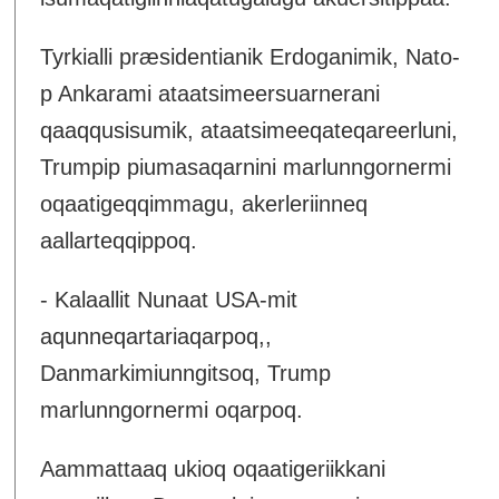
Tyrkialli præsidentianik Erdoganimik, Nato-
p Ankarami ataatsimeersuarnerani
qaaqqusisumik, ataatsimeeqateqareerluni,
Trumpip piumasaqarnini marlunngornermi
oqaatigeqqimmagu, akerleriinneq
aallarteqqippoq.
- Kalaallit Nunaat USA-mit
aqunneqartariaqarpoq,,
Danmarkimiunngitsoq, Trump
marlunngornermi oqarpoq.
Aammattaaq ukioq oqaatigeriikkani