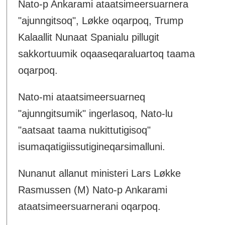
Nato-p Ankarami ataatsimeersuarnera
"ajunngitsoq", Løkke oqarpoq, Trump
Kalaallit Nunaat Spanialu pillugit
sakkortuumik oqaaseqaraluartoq taama
oqarpoq.
Nato-mi ataatsimeersuarneq
"ajunngitsumik" ingerlasoq, Nato-lu
"aatsaat taama nukittutigisoq"
isumaqatigiissutigineqarsimalluni.
Nunanut allanut ministeri Lars Løkke
Rasmussen (M) Nato-p Ankarami
ataatsimeersuarnerani oqarpoq.