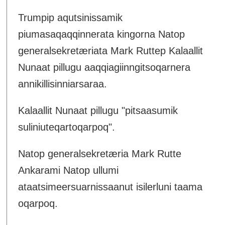
Trumpip aqutsinissamik
piumasaqaqqinnerata kingorna Natop
generalsekretæriata Mark Ruttep Kalaallit
Nunaat pillugu aaqqiagiinngitsoqarnera
annikillisinniarsaraa.
Kalaallit Nunaat pillugu "pitsaasumik
suliniuteqartoqarpoq".
Natop generalsekretæria Mark Rutte
Ankarami Natop ullumi
ataatsimeersuarnissaanut isilerluni taama
oqarpoq.