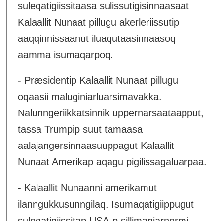
suleqatigiissitaasa sulissutigisinnaasaat
Kalaallit Nunaat pillugu akerleriissutip
aaqqinnissaanut iluaqutaasinnaasoq
aamma isumaqarpoq.
- Præsidentip Kalaallit Nunaat pillugu
oqaasii maluginiarluarsimavakka.
Nalunngeriikkatsinnik uppernarsaataapput,
tassa Trumpip suut tamaasa
aalajangersinnaasuuppagut Kalaallit
Nunaat Amerikap aqagu pigilissagaluarpaa.
- Kalaallit Nunaanni amerikamut
ilanngukkusunngilaq. Isumaqatigiippugut
suleqatigiissitap USA-p sillimaniarnermi