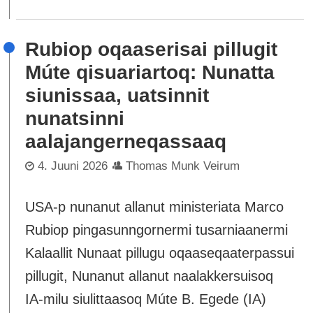
Rubiop oqaaserisai pillugit
Múte qisuariartoq: Nunatta
siunissaa, uatsinnit
nunatsinni
aalajangerneqassaaq
4. Juuni 2026
Thomas Munk Veirum
USA-p nunanut allanut ministeriata Marco
Rubiop pingasunngornermi tusarniaanermi
Kalaallit Nunaat pillugu oqaaseqaaterpassui
pillugit, Nunanut allanut naalakkersuisoq
IA-milu siulittaasoq Múte B. Egede (IA)