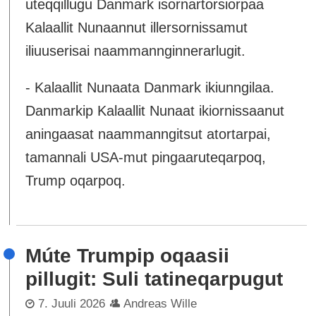
uteqqillugu Danmark isornartorsiorpaa
Kalaallit Nunaannut illersornissamut
iliuuserisai naammannginnerarlugit.
- Kalaallit Nunaata Danmark ikiunngilaa.
Danmarkip Kalaallit Nunaat ikiornissaanut
aningaasat naammanngitsut atortarpai,
tamannali USA-mut pingaaruteqarpoq,
Trump oqarpoq.
Múte Trumpip oqaasii
pillugit: Suli tatineqarpugut
7. Juuli 2026
Andreas Wille