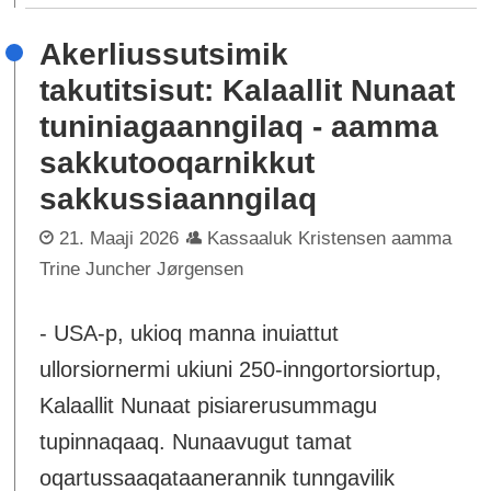
Akerliussutsimik
takutitsisut: Kalaallit Nunaat
tuniniagaanngilaq - aamma
sakkutooqarnikkut
sakkussiaanngilaq
21. Maaji 2026
Kassaaluk Kristensen aamma
Trine Juncher Jørgensen
- USA-p, ukioq manna inuiattut
ullorsiornermi ukiuni 250-inngortorsiortup,
Kalaallit Nunaat pisiarerusummagu
tupinnaqaaq. Nunaavugut tamat
oqartussaaqataanerannik tunngavilik