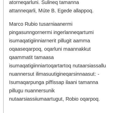
atorneqarluni. Sulineq tamanna
attanneqarli, Múte B. Egede allappoq.
Marco Rubio tusarniaanermi
pingasunngornermi ingerlanneqartumi
isumaqatigiinniarnerit pillugit aamma
oqaaseqarpoq, oqarluni maannakkut
qaammatit tamaasa
isumaqatigiinniartoqartartoq nutaarsiassallu
nuannersut ilimasuutigineqarsinnaasut: -
Isumaqarpunga piffissap ilaani tamanna
pillugu nuannersunik
nutaarsiassiiumaartugut, Robio oqarpoq.