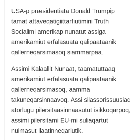
USA-p præsidentiata Donald Trumpip
tamat attaveqatigiittarfiutimini Truth
Socialimi amerikap nunatut assiga
amerikamiut erfalasuata qalipaataanik
qallerneqarsimasoq siammarpaa.
Assimi Kalaallit Nunaat, taamatuttaaq
amerikamiut erfalasuata qalipaataanik
qallerneqarsimasoq, aamma
takuneqarsinnaavoq. Assi silassorissuusiaq
atorlugu pilersitaasinnaasutut isikkoqarpoq,
assimi pilersitami EU-mi suliaqartut
nuimasut ilaatinneqarlutik.