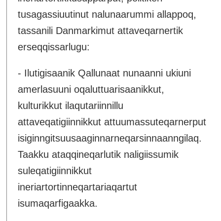
tusagassiuutinut nalunaarummi allappoq,
tassanili Danmarkimut attaveqarnertik
erseqqissarlugu:
- Ilutigisaanik Qallunaat nunaanni ukiuni
amerlasuuni oqaluttuarisaanikkut,
kulturikkut ilaqutariinnillu
attaveqatigiinnikkut attuumassuteqarnerput
isiginngitsuusaaginnarneqarsinnaanngilaq.
Taakku ataqqineqarlutik naligiissumik
suleqatigiinnikkut
ineriartortinneqartariaqartut
isumaqarfigaakka.