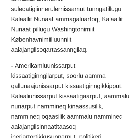
suleqatigiinnerulernissamut tunngatillugu
Kalaallit Nunaat ammagaluartoq, Kalaallit
Nunaat pillugu Washingtonimiit
Københavnimiilluunniit
aalajangiisoqartassanngilaq.
- Amerikamiuunissarput
kissaatiginngilarput, soorlu aamma
qallunaajunissarput kissaatiginngikkipput.
Kalaaliunissarput kissaatigaarput, aammalu
nunarput nammineq kinaassusilik,
nammineq oqaasilik aammalu nammineq
aalajangiisinnaatitaasoq
ineriartortikkusupparput, politikeri