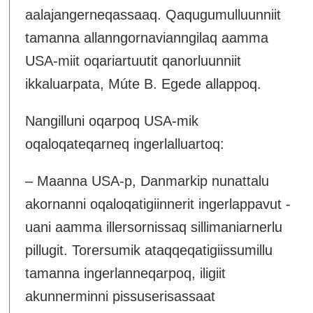
aalajangerneqassaaq. Qaqugumulluunniit
tamanna allanngornavianngilaq aamma
USA-miit oqariartuutit qanorluunniit
ikkaluarpata, Múte B. Egede allappoq.
Nangilluni oqarpoq USA-mik
oqaloqateqarneq ingerlalluartoq:
– Maanna USA-p, Danmarkip nunattalu
akornanni oqaloqatigiinnerit ingerlappavut -
uani aamma illersornissaq sillimaniarnerlu
pillugit. Torersumik ataqqeqatigiissumillu
tamanna ingerlanneqarpoq, iligiit
akunnerminni pissuserisassaat