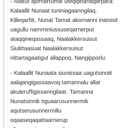
- Allatut ajornartumik uteqqittariaqarpara:
Kalaallit Nunaat tuniniagaanngilaq.
Killeqarfiit, Nunat Tamat akornanni inatsisit
uagullu namminiussuseqarnerput
ataqqineqassaaq, Naalakkersuisut
Siulittaasuat Naalakkersuisut
nittartagaatigut allappoq. Nangipporlu:
- Kalaallit Nunaata siunissaa uagutsinniit
aalajangigassaavoq tamannalu allat
akuleruffigissanngilaat. Tamanna
Nunatsinnik tiguaarusunnermik
aqutserusunnermillu
oqaaseqaqattaarnerup