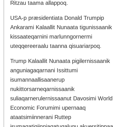
Ritzau taama allappoq.
USA-p præsidentiata Donald Trumpip
Ankarami Kalaallit Nunaata tigunissaanik
kissaateqarnini marlunngornermi
uteqqereeraalu taanna qisuariarpoq.
Trump Kalaallit Nunaata pigilernissaanik
anguniagaqarnani Issittumi
isumannaallisaanerup
nukittorsarneqarnissaanik
suliaqarnerulernissaanut Davosimi World
Economic Forumimi upernaaq
ataatsimiinnerani Ruttep
isumaqatigiinniaqatugalugu akuersitippaa.