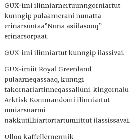
GUX-imi ilinniarnertuunngorniartut
kunngip pulaarnerani nunatta
erinarsuutaa”Nuna asiilasooq”
erinarsorpaat.
GUX-imi ilinniartut kunngip ilassivai.
GUX-imiit Royal Greenland
pulaarneqassaaq, kunngi
takornariartinneqassalluni, kingornalu
Arktisk Kommandomi ilinniartut
umiarsuarmi
nakkutilliiartortartumiittut ilassissavai.
Ulloq kaffellernermik