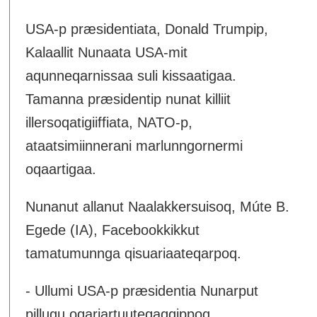
USA-p præsidentiata, Donald Trumpip,
Kalaallit Nunaata USA-mit
aqunneqarnissaa suli kissaatigaa.
Tamanna præsidentip nunat killiit
illersoqatigiiffiata, NATO-p,
ataatsimiinnerani marlunngornermi
oqaartigaa.
Nunanut allanut Naalakkersuisoq, Múte B.
Egede (IA), Facebookkikkut
tamatumunnga qisuariaateqarpoq.
- Ullumi USA-p præsidentia Nunarput
pillugu oqariartuuteqaqqippoq.