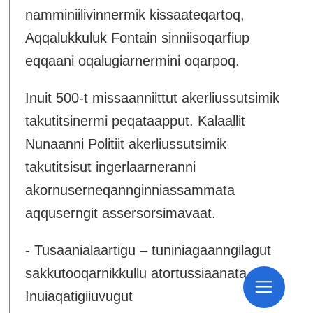
namminiilivinnermik kissaateqartoq,
Aqqalukkuluk Fontain sinniisoqarfiup
eqqaani oqalugiarnermini oqarpoq.
Inuit 500-t missaanniittut akerliussutsimik
takutitsinermi peqataapput. Kalaallit
Nunaanni Politiit akerliussutsimik
takutitsisut ingerlaarneranni
akornuserneqannginniassammata
aqquserngit assersorsimavaat.
- Tusaanialaartigu – tuniniagaanngilagut
sakkutooqarnikkullu atortussiaanata.
Inuiaqatigiiuvugut