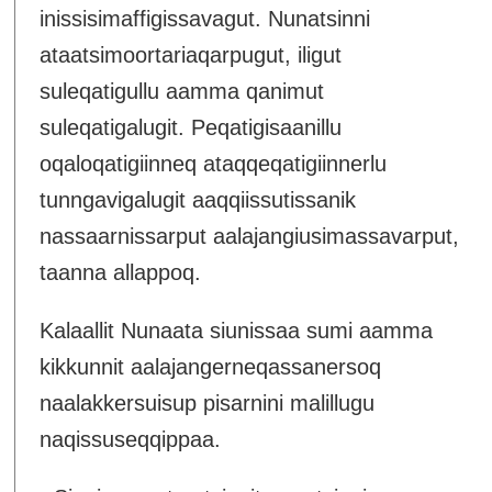
inissisimaffigissavagut. Nunatsinni
ataatsimoortariaqarpugut, iligut
suleqatigullu aamma qanimut
suleqatigalugit. Peqatigisaanillu
oqaloqatigiinneq ataqqeqatigiinnerlu
tunngavigalugit aaqqiissutissanik
nassaarnissarput aalajangiusimassavarput,
taanna allappoq.
Kalaallit Nunaata siunissaa sumi aamma
kikkunnit aalajangerneqassanersoq
naalakkersuisup pisarnini malillugu
naqissuseqqippaa.