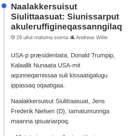
Naalakkersuisut
Siulittaasuat: Siunissarput
akuleruffigineqassanngilaq
29 ullut matuma siorna
Andreas Wille
USA-p præsidentiata, Donald Trumpip,
Kalaallit Nunaata USA-mit
aqunneqarnissaa suli kissaatigalugu
ippassaq oqaatigaa.
Naalakkersuisut Siulittaasuat, Jens
Frederik Nielsen (D), tamatumunnga
maanna qisuariarpoq.