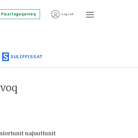
Pisartagaqarneq
Log ind
SULIFFISSAT
uvoq
siortunit najuuttunit