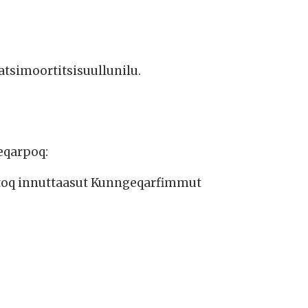
atsimoortitsisuullunilu.
eqarpoq:
rtoq innuttaasut Kunngeqarfimmut