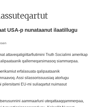
assuteqartut
at USA-p nunataanut ilaatillugu
nsen
 attaveqatigiittarfiutimini Truth Socialimi amerikap
 qalipaataanik qallerneqarsimasoq siammarpaa.
erikamiut erfalasuata qalipaataanik
naavoq. Assi silassorissuusiaq atorlugu
i pilersitami EU-mi suliaqartut nuimasut
utserusunnini aammaarluni uteqattaaqqammerpaa,