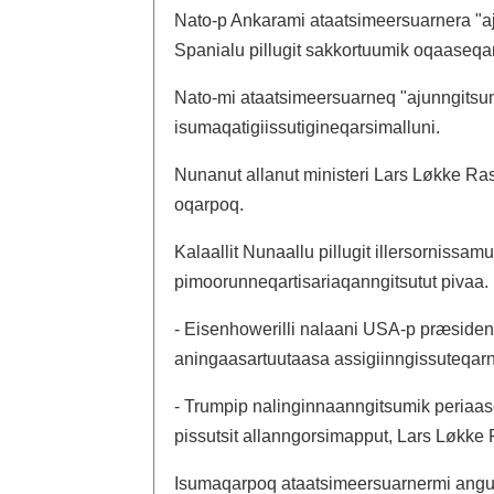
Nato-p Ankarami ataatsimeersuarnera "a
Spanialu pillugit sakkortuumik oqaaseqa
Nato-mi ataatsimeersuarneq "ajunngitsumi
isumaqatigiissutigineqarsimalluni.
Nunanut allanut ministeri Lars Løkke R
oqarpoq.
Kalaallit Nunaallu pillugit illersornissam
pimoorunneqartisariaqanngitsutut pivaa.
- Eisenhowerilli nalaani USA-p præsiden
aningaasartuutaasa assigiinngissuteqarn
- Trumpip nalinginnaanngitsumik periaa
pissutsit allanngorsimapput, Lars Løkk
Isumaqarpoq ataatsimeersuarnermi angusat