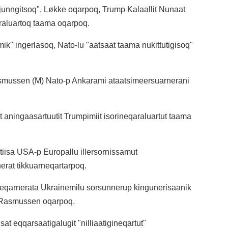
junngitsoq", Løkke oqarpoq, Trump Kalaallit Nunaat
raluartoq taama oqarpoq.
k" ingerlasoq, Nato-lu "aatsaat taama nukittutigisoq"
asmussen (M) Nato-p Ankarami ataatsimeersuarnerani
ut aningaasartuutit Trumpimiit isorineqaraluartut taama
tiisa USA-p Europallu illersornissamut
erat tikkuarneqartarpoq.
seqarnerata Ukrainemilu sorsunnerup kingunerisaanik
e Rasmussen oqarpoq.
 eqqarsaatigalugit "nilliaatigineqartut"