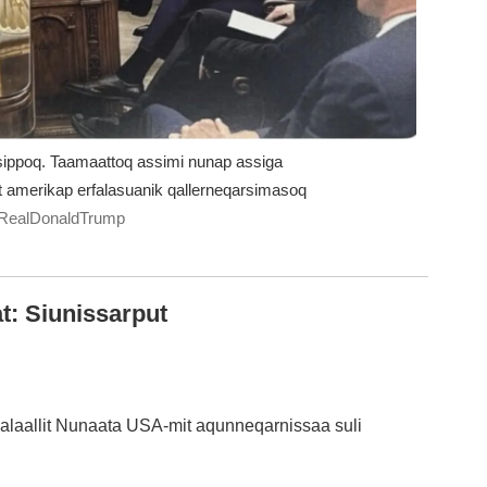
pasippoq. Taamaattoq assimi nunap assiga
t amerikap erfalasuanik qallerneqarsimasoq
 @RealDonaldTrump
t: Siunissarput
alaallit Nunaata USA-mit aqunneqarnissaa suli