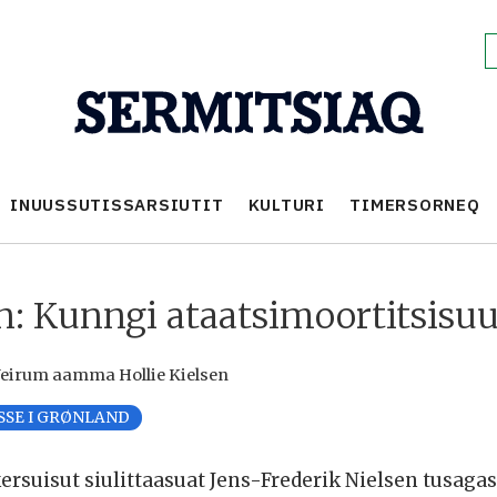
INUUSSUTISSARSIUTIT
KULTURI
TIMERSORNEQ
en: Kunngi ataatsimoortitsisu
irum aamma Hollie Kielsen
SSE I GRØNLAND
rsuisut siulittaasuat Jens-Frederik Nielsen tusagas