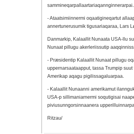
sammineqarpallaartariaqannginnerarpai.
- Ataatsimiinnermi oqaatigineqartut all
annertunerusumik tigusariaqaraa, Lars
Danmarkip, Kalaallit Nunaata USA-llu sule
Nunaat pillugu akerleriissutip aaqqinn
- Præsidentip Kalaallit Nunaat pillugu o
uppernarsaataapput, tassa Trumpip suut
Amerikap aqagu pigilissagaluarpaa.
- Kalaallit Nunaanni amerikamut ilannguk
USA-p sillimaniarnermi soqutigisai naape
piviusunngorsinnaanera upperilluinnarp
Ritzau/