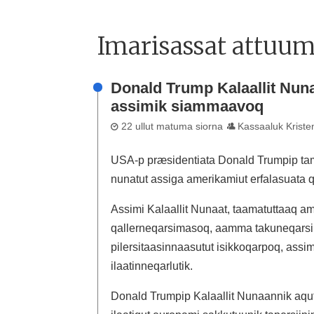
Imarisassat attuum
Donald Trump Kalaallit Nuna
assimik siammaavoq
22 ullut matuma siorna
Kassaaluk Kriste
USA-p præsidentiata Donald Trumpip tamat
nunatut assiga amerikamiut erfalasuata
Assimi Kalaallit Nunaat, taamatuttaaq am
qallerneqarsimasoq, aamma takuneqarsin
pilersitaasinnaasutut isikkoqarpoq, assim
ilaatinneqarlutik.
Donald Trumpip Kalaallit Nunaannik aq