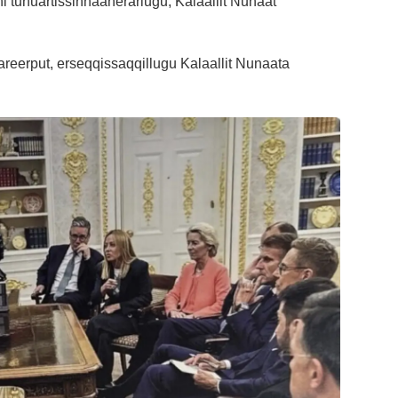
ni tunuartissinnaanerarlugu, Kalaallit Nunaat
reerput, erseqqissaqqillugu Kalaallit Nunaata