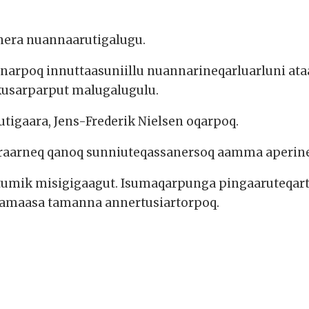
rnera nuannaarutigalugu.
nnarpoq innuttaasuniillu nuannarineqarluarluni ata
kusarparput malugalugulu.
gaara, Jens-Frederik Nielsen oqarpoq.
raarneq qanoq sunniuteqassanersoq aamma aperin
sortumik misigigaagut. Isumaqarpunga pingaaruteqa
 tamaasa tamanna annertusiartorpoq.