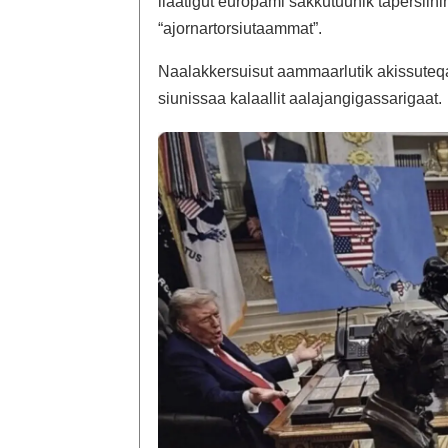
ilaatigut europami sakkutuunik tapersiini
“ajornartorsiutaammat”.
Naalakkersuisut aammaarlutik akissuteqa
siunissaa kalaallit aalajangigassarigaat.