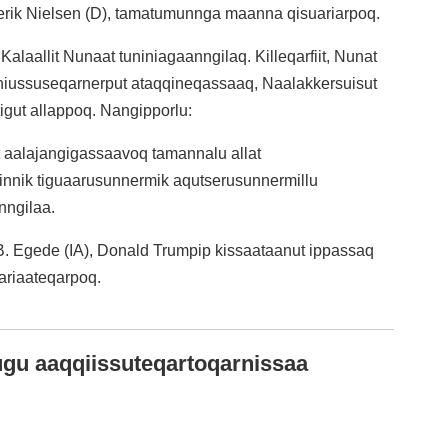
derik Nielsen (D), tamatumunnga maanna qisuariarpoq.
: Kalaallit Nunaat tuniniagaanngilaq. Killeqarfiit, Nunat
iniussuseqarnerput ataqqineqassaaq, Naalakkersuisut
tigut allappoq. Nangipporlu:
it aalajangigassaavoq tamannalu allat
innik tiguaarusunnermik aqutserusunnermillu
nngilaa.
B. Egede (IA), Donald Trumpip kissaataanut ippassaq
uariaateqarpoq.
lugu aaqqiissuteqartoqarnissaa