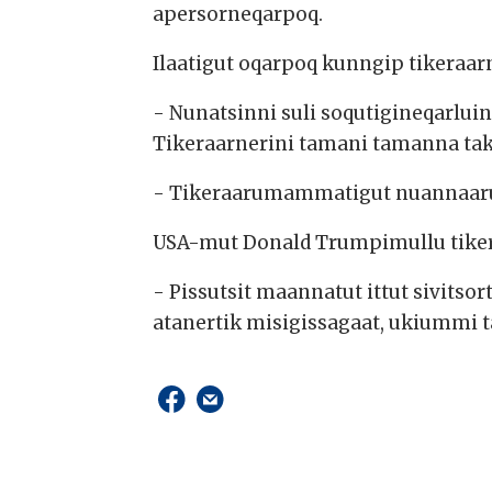
apersorneqarpoq.
Ilaatigut oqarpoq kunngip tikeraa
- Nunatsinni suli soqutigineqarlui
Tikeraarnerini tamani tamanna ta
- Tikeraarumammatigut nuannaaruti
USA-mut Donald Trumpimullu tike
- Pissutsit maannatut ittut sivit
atanertik misigissagaat, ukiummi