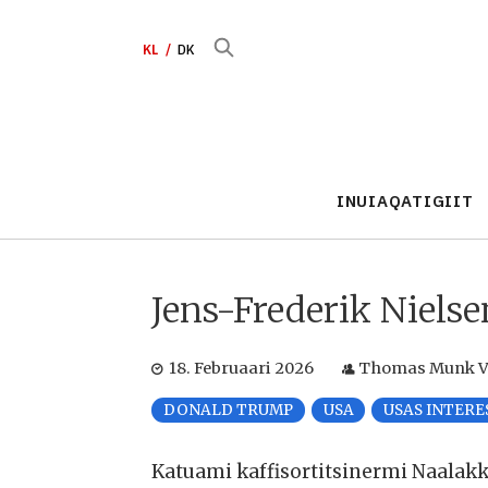
KL
DK
INUIAQATIGIIT
Jens-Frederik Niels
18. Februaari 2026
Thomas Munk Ve
DONALD TRUMP
USA
USAS INTERE
Katuami kaffisortitsinermi Naalakke