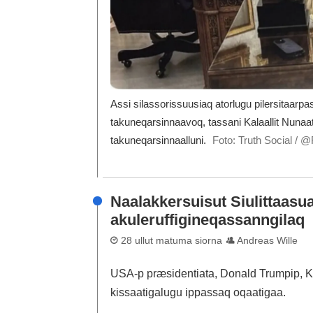
Assi silassorissuusiaq atorlugu pilersitaar
takuneqarsinnaavoq, tassani Kalaallit Nunaa
takuneqarsinnaalluni.
Foto: Truth Social /
Naalakkersuisut Siulittaasua
akuleruffigineqassanngilaq
28 ullut matuma siorna
Andreas Wille
USA-p præsidentiata, Donald Trumpip, K
kissaatigalugu ippassaq oqaatigaa.