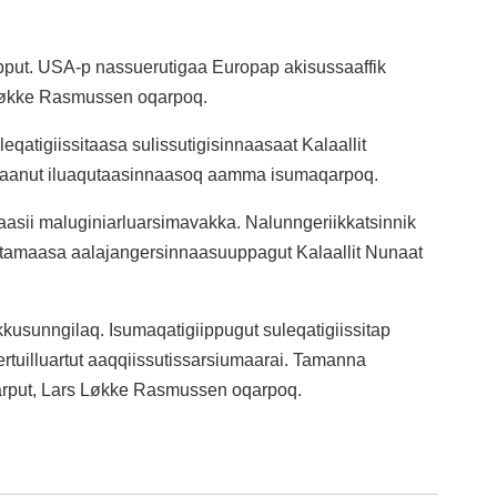
aapput. USA-p nassuerutigaa Europap akisussaaffik
 Løkke Rasmussen oqarpoq.
qatigiissitaasa sulissutigisinnaasaat Kalaallit
issaanut iluaqutaasinnaasoq aamma isumaqarpoq.
qaasii maluginiarluarsimavakka. Nalunngeriikkatsinnik
 tamaasa aalajangersinnaasuuppagut Kalaallit Nunaat
kusunngilaq. Isumaqatigiippugut suleqatigiissitap
rtuilluartut aaqqiissutissarsiumaarai. Tamanna
arput, Lars Løkke Rasmussen oqarpoq.