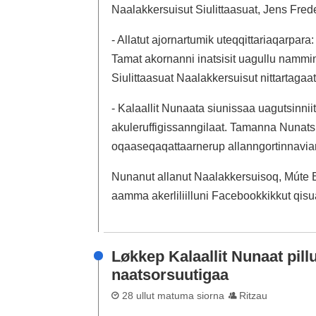
Naalakkersuisut Siulittaasuat, Jens Fre
- Allatut ajornartumik uteqqittariaqarpara
Tamat akornanni inatsisit uagullu namm
Siulittaasuat Naalakkersuisut nittartagaa
- Kalaallit Nunaata siunissaa uagutsinni
akuleruffigissanngilaat. Tamanna Nunats
oqaaseqaqattaarnerup allanngortinnavia
Nunanut allanut Naalakkersuisoq, Múte 
aamma akerliliilluni Facebookkikkut qis
Løkkep Kalaallit Nunaat pil
naatsorsuutigaa
28 ullut matuma siorna
Ritzau