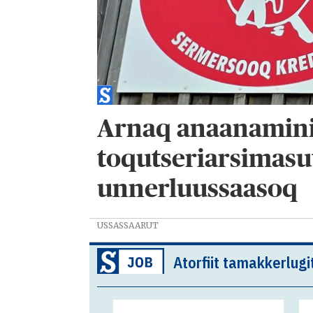
Arnaq anaanamin
toqutseriarsimasu
unnerluussaasoq
USSASSAARUT
Atorfiit tamakkerlugi