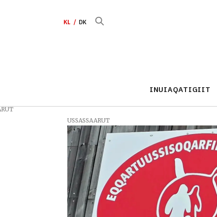
KL
DK
INUIAQATIGIIT
ARUT
USSASSAARUT
Tag:
anaanaariniarneq