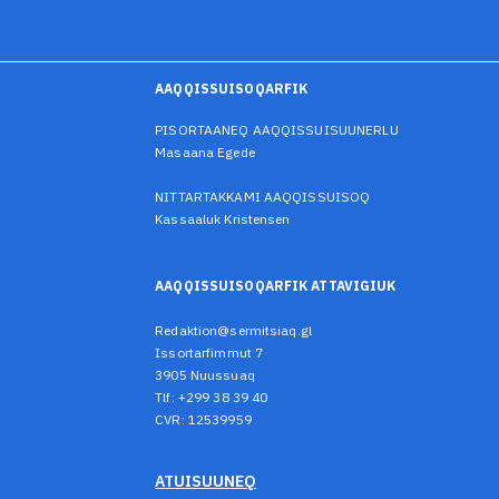
AAQQISSUISOQARFIK
PISORTAANEQ AAQQISSUISUUNERLU
Masaana Egede
NITTARTAKKAMI AAQQISSUISOQ
Kassaaluk Kristensen
AAQQISSUISOQARFIK ATTAVIGIUK
Redaktion@sermitsiaq.gl
Issortarfimmut 7
3905 Nuussuaq
Tlf: +299 38 39 40
CVR: 12539959
ATUISUUNEQ