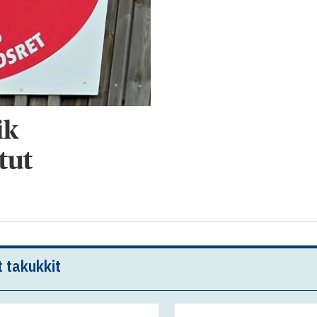
ik
tut
t takukkit