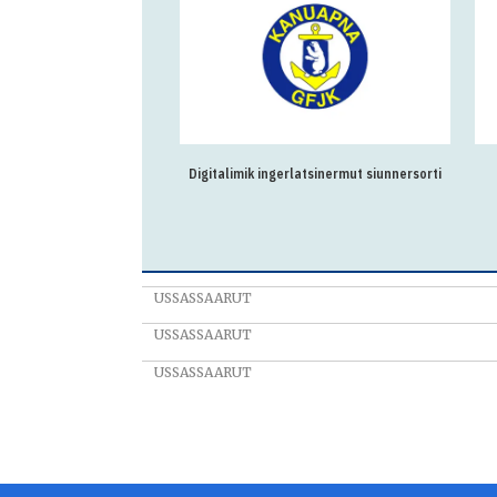
matissaasivimmi sulisoq
Digitalimik ingerlatsinermut siunnersorti
USSASSAARUT
USSASSAARUT
USSASSAARUT