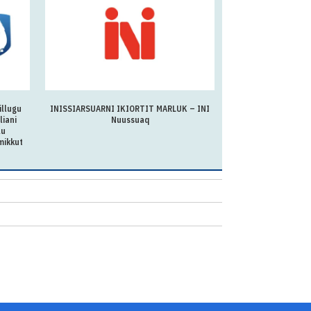
illugu
INISSIARSUARNI IKIORTIT MARLUK – INI
Atuisart
liani
Nuussuaq
Unammilleqatigiinne
lu
inatsisileri
mikkut
inuttas