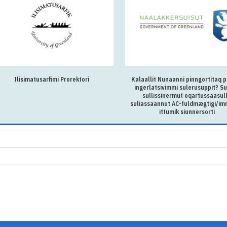
Ilisimatusarfimi Prorektori
Kalaallit Nunaanni pinngortitaq p
ingerlatsivimmi sulerusuppit? Su
sullissinermut oqartussaasul
suliassaannut AC-fuldmægtigi/im
ittumik siunnersorti