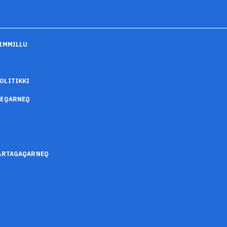
IMMILLU
OLITIKKI
SEQARNEQ
SARTAGAQARNEQ