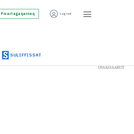
Pisartagaqarneq
Log ind
SULIFFISSAT
USSASSAARUT