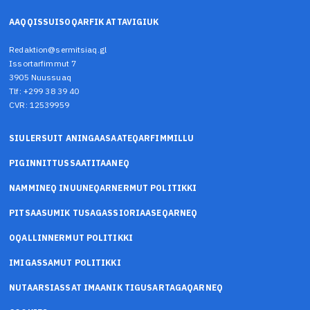
AAQQISSUISOQARFIK ATTAVIGIUK
Redaktion@sermitsiaq.gl
Issortarfimmut 7
3905 Nuussuaq
Tlf: +299 38 39 40
CVR: 12539959
SIULERSUIT ANINGAASAATEQARFIMMILLU
PIGINNITTUSSAATITAANEQ
NAMMINEQ INUUNEQARNERMUT POLITIKKI
PITSAASUMIK TUSAGASSIORIAASEQARNEQ
OQALLINNERMUT POLITIKKI
IMIGASSAMUT POLITIKKI
NUTAARSIASSAT IMAANIK TIGUSARTAGAQARNEQ