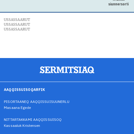
siunnersorti
USSASSAARUT
USSASSAARUT
USSASSAARUT
AAQQISSUISOQARFIK
PISORTAANEQ AAQQISSUISUUNERLU
Masaana Egede
NITTARTAKKAMI AAQQISSUISOQ
Kassaaluk Kristensen