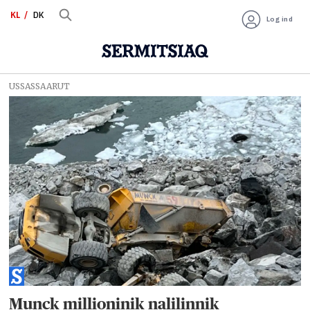
KL
DK
Log ind
USSASSAARUT
Tag:
byggeplads
Munck millioninik nalilinnik