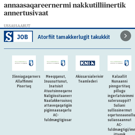
annaasaqareernermi nakkutilliinertik
annertusivaat
USSASSAARUT
Atorfiit tamakkerlugit takukkit
Ilinniagaqarnersiuteqartitsivimmi
Meeqqanut,
Akissarsialerivimmi
Kalaallit
Allaffimmi
Inuusuttunut,
Teamlederi
Nunaanni
Pisortaq
Inatsisit
pinngortitaq
Atuutsinneqarnerannut
pillugu
Naligiissitaanermullu
ingerlatsivimmi
Naalakkersuisoqarfik
sulerusuppit?
attaveqaqatigiinnermut
Suliani
piginnaasaqarluartumik
sullissinermut
AC-
oqartussaasull
fuldmægtigissarsiorpoq
suliassaannut
AC-
fuldmægtigi/im
ittumik