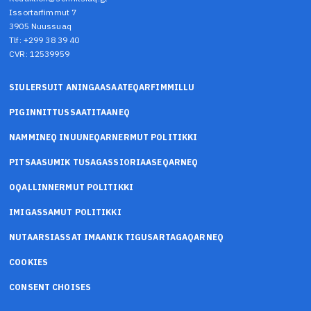
Issortarfimmut 7
3905 Nuussuaq
Tlf: +299 38 39 40
CVR: 12539959
SIULERSUIT ANINGAASAATEQARFIMMILLU
PIGINNITTUSSAATITAANEQ
NAMMINEQ INUUNEQARNERMUT POLITIKKI
PITSAASUMIK TUSAGASSIORIAASEQARNEQ
OQALLINNERMUT POLITIKKI
IMIGASSAMUT POLITIKKI
NUTAARSIASSAT IMAANIK TIGUSARTAGAQARNEQ
COOKIES
CONSENT CHOISES