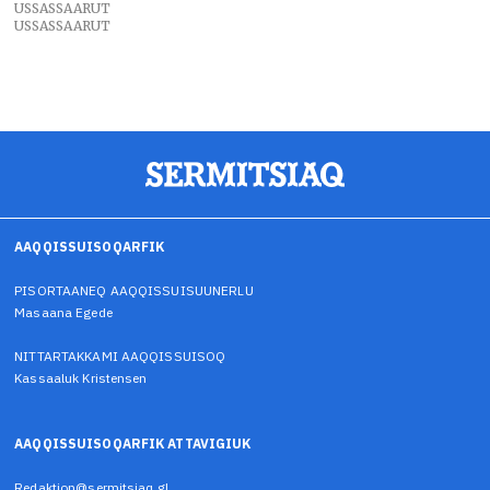
USSASSAARUT
USSASSAARUT
AAQQISSUISOQARFIK
PISORTAANEQ AAQQISSUISUUNERLU
Masaana Egede
NITTARTAKKAMI AAQQISSUISOQ
Kassaaluk Kristensen
AAQQISSUISOQARFIK ATTAVIGIUK
Redaktion@sermitsiaq.gl