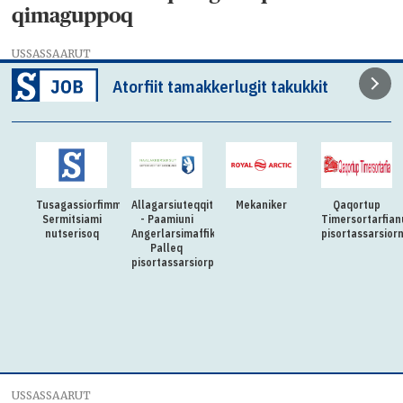
qimaguppoq
USSASSAARUT
Atorfiit tamakkerlugit takukkit
Tusagassiorfimmi
Allagarsiuteqqitaq
Mekaniker
Qaqortup
Sermitsiami
- Paamiuni
Timersortarfian
nutserisoq
Angerlarsimaffik
pisortassarsior
Palleq
pisortassarsiorpoq
USSASSAARUT