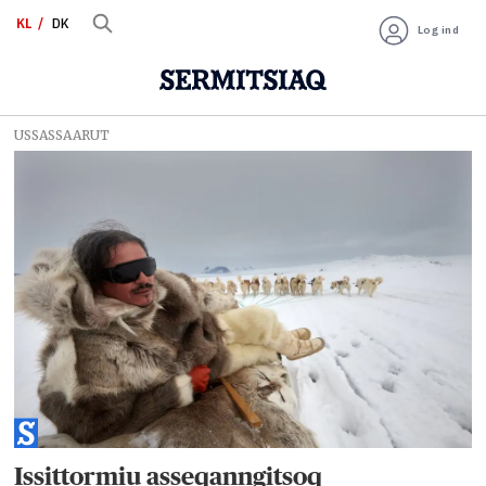
KL
DK
Log ind
USSASSAARUT
Tag:
ilisimasassarsiorneq
Issittormiu asseqanngitsoq