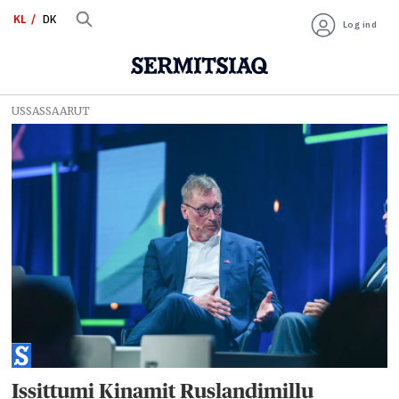
KL
DK
Log ind
USSASSAARUT
Tag:
immap
naqqatigut
kabelit
Issittumi Kinamit Ruslandimillu