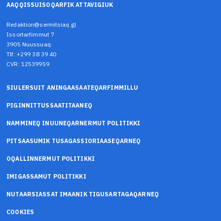
AAQQISSUISOQARFIK ATTAVIGIUK
Redaktion@sermitsiaq.gl
Issortarfimmut 7
3905 Nuussuaq
Tlf: +299 38 39 40
CVR: 12539959
SIULERSUIT ANINGAASAATEQARFIMMILLU
PIGINNITTUSSAATITAANEQ
NAMMINEQ INUUNEQARNERMUT POLITIKKI
PITSAASUMIK TUSAGASSIORIAASEQARNEQ
OQALLINNERMUT POLITIKKI
IMIGASSAMUT POLITIKKI
NUTAARSIASSAT IMAANIK TIGUSARTAGAQARNEQ
COOKIES