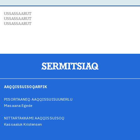
USSASSAARUT
USSASSAARUT
USSASSAARUT
AAQQISSUISOQARFIK
PISORTAANEQ AAQQISSUISUUNERLU
Masaana Egede
NITTARTAKKAMI AAQQISSUISOQ
Kassaaluk Kristensen