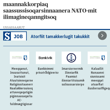
maannakkorpiaq
saassussisoqarsinnaanera NATO-mit
ilimagineqanngitsoq
USSASSAARUT
Atorfiit tamakkerlugit takukkit
Meeqqanut,
Bankivimmi
Imarsiornermik
Kalaallit
Inuusuttunut,
privatrådgiverissarsiorpugut
Ilinniarfik
Nunaanni
Inatsisit
Paamiut
siunissami
Atuutsinneqarnerannut
ilinniartitsisumik
meeqqat
Naligiissitaanermullu
sulisussarsiorpoq
atuarfiat
Naalakkersuisoqarfik
ilusilersuiffige
attaveqaqatigiinnermut
piginnaasaqarluartumik
AC-
fuldmægtigissarsiorpoq