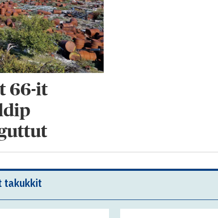
 66-it
ldip
guttut
t takukkit