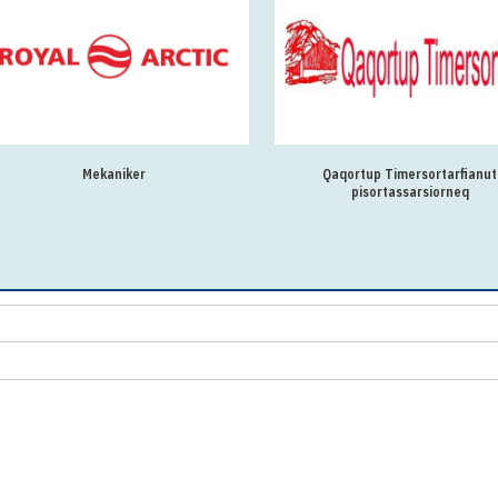
Mekaniker
Qaqortup Timersortarfianut
pisortassarsiorneq