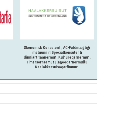
Økonomisk Konsulenti, AC-Fuldmægtigi
Meeqqanut, Inuus
imaluunniit Specialkonsulenti
Atuutsinn
Ilinniartitaanermut, Kultureqarnermut,
Naligiissitaanermull
Timersornermut Ilageeqarnermullu
aqutsisunut su
Naalakkersuisoqarfimmut
ataqatigiissa
qullersaqarfimmi