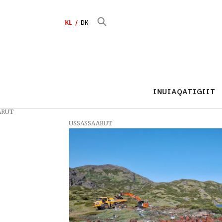
KL
DK
INUIAQATIGIIT
ARUT
USSASSAARUT
Tag:
kingo
grønland
aps