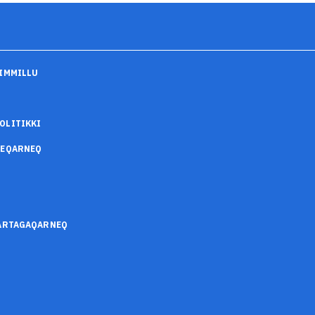
IMMILLU
OLITIKKI
SEQARNEQ
SARTAGAQARNEQ