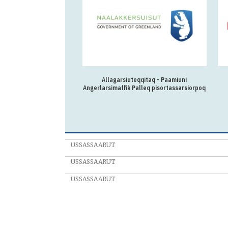
 Sermitsiami nutserisoq
Allagarsiuteqqitaq - Paamiuni
Angerlarsimaffik Palleq pisortassarsiorpoq
USSASSAARUT
USSASSAARUT
USSASSAARUT