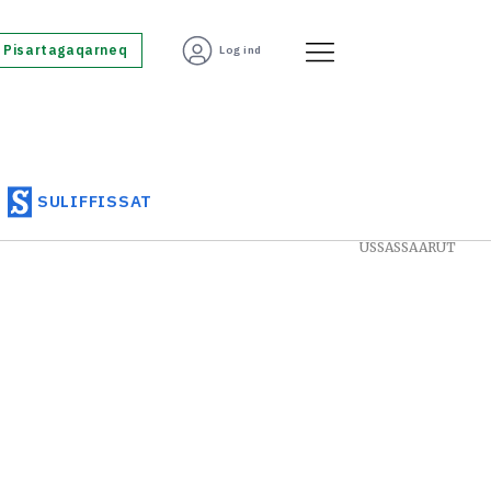
Pisartagaqarneq
Log ind
SULIFFISSAT
USSASSAARUT