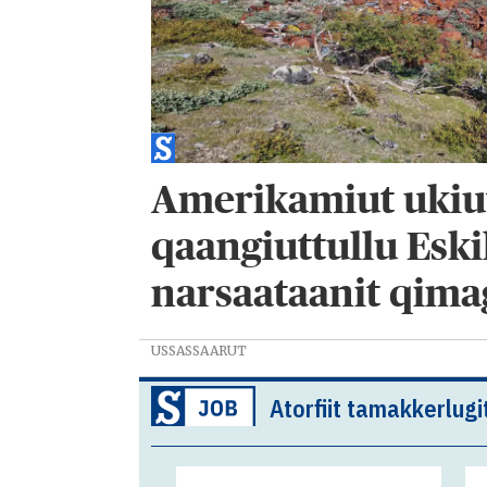
Amerikamiut ukiut
qaangiuttullu Eski
narsaataanit qima
USSASSAARUT
Atorfiit tamakkerlugi