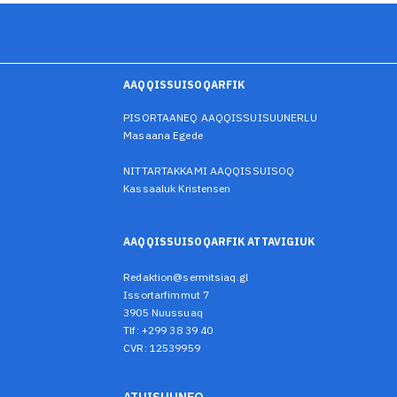
AAQQISSUISOQARFIK
PISORTAANEQ AAQQISSUISUUNERLU
Masaana Egede
NITTARTAKKAMI AAQQISSUISOQ
Kassaaluk Kristensen
AAQQISSUISOQARFIK ATTAVIGIUK
Redaktion@sermitsiaq.gl
Issortarfimmut 7
3905 Nuussuaq
Tlf: +299 38 39 40
CVR: 12539959
ATUISUUNEQ