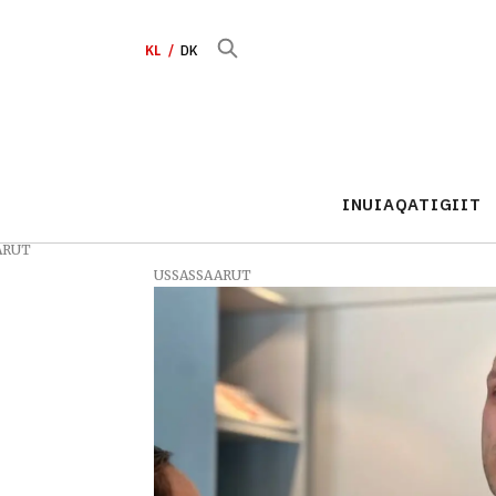
KL
DK
INUIAQATIGIIT
ARUT
USSASSAARUT
Tag:
ministerit
ataatsimiinnerat