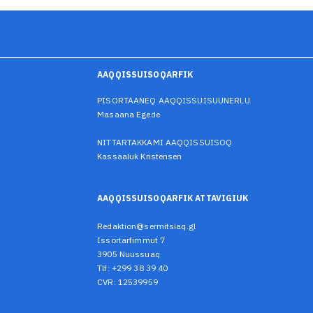
AAQQISSUISOQARFIK
PISORTAANEQ AAQQISSUISUUNERLU
Masaana Egede
NITTARTAKKAMI AAQQISSUISOQ
Kassaaluk Kristensen
AAQQISSUISOQARFIK ATTAVIGIUK
Redaktion@sermitsiaq.gl
Issortarfimmut 7
3905 Nuussuaq
Tlf: +299 38 39 40
CVR: 12539959