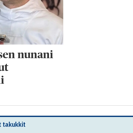
lsen nunani
ut
i
t takukkit