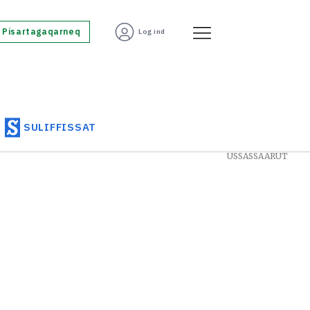
Pisartagaqarneq
Log ind
SULIFFISSAT
USSASSAARUT