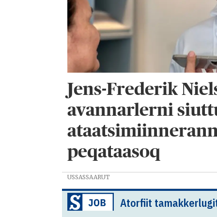
Jens-Frederik Nie
avannarlerni siutt
ataatsimiinnerann
peqataasoq
USSASSAARUT
Atorfiit tamakkerlugi