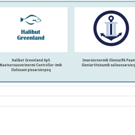
Halibut Greenland ApS
Imarsiornermik Ilinniarfik Paam
Naatsorsuuserinermi Controller-imik
ilinniartitsisumik sulisussarsio
Ilulissani pissarsiorpoq