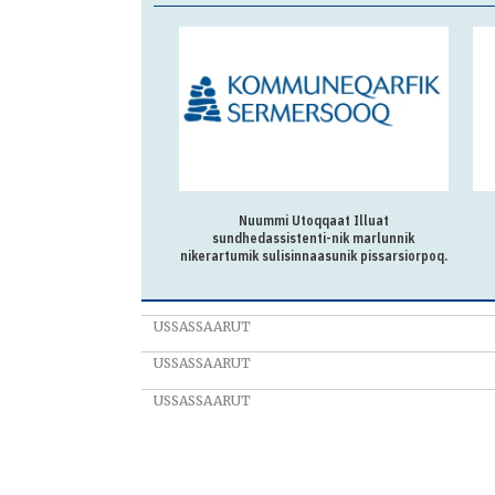
Sermitsiami tuniniaasoq
Nuummi Utoqqaat Illuat
sundhedassistenti-nik marlunnik
nikerartumik sulisinnaasunik pissarsiorpoq.
USSASSAARUT
USSASSAARUT
USSASSAARUT