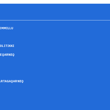
IMMILLU
OLITIKKI
SEQARNEQ
SARTAGAQARNEQ