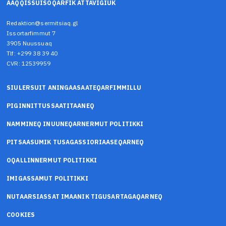
AAQQISSUISOQARFIK ATTAVIGIUK
Redaktion@sermitsiaq.gl
Issortarfimmut 7
3905 Nuussuaq
Tlf: +299 38 39 40
CVR: 12539959
SIULERSUIT ANINGAASAATEQARFIMMILLU
PIGINNITTUSSAATITAANEQ
NAMMINEQ INUUNEQARNERMUT POLITIKKI
PITSAASUMIK TUSAGASSIORIAASEQARNEQ
OQALLINNERMUT POLITIKKI
IMIGASSAMUT POLITIKKI
NUTAARSIASSAT IMAANIK TIGUSARTAGAQARNEQ
COOKIES