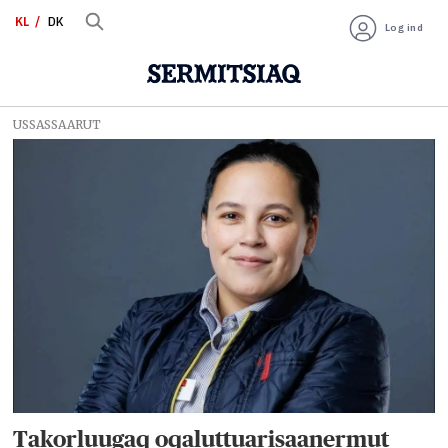
KL
DK
Log ind
USSASSAARUT
Tag:
niuernermik
ingerlatsineq
Takorluugaq oqaluttuarisaanermut