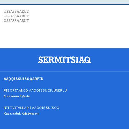
USSASSAARUT
USSASSAARUT
USSASSAARUT
AAQQISSUISOQARFIK
PISORTAANEQ AAQQISSUISUUNERLU
Masaana Egede
NITTARTAKKAMI AAQQISSUISOQ
Kassaaluk Kristensen