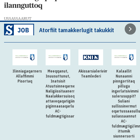
ilannguttoq
USSASSAARUT
Atorfiit tamakkerlugit takukkit
Ilinniagaqarnersiuteqartitsivimmi
Meeqqanut,
Akissarsialerivimmi
Kalaallit
Allaffimmi
Inuusuttunut,
Teamlederi
Nunaanni
Pisortaq
Inatsisit
pinngortitaq
Atuutsinneqarnerannut
pillugu
Naligiissitaanermullu
ingerlatsivimmi
Naalakkersuisoqarfik
sulerusuppit?
attaveqaqatigiinnermut
Suliani
piginnaasaqarluartumik
sullissinermut
AC-
oqartussaasull
fuldmægtigissarsiorpoq
suliassaannut
AC-
fuldmægtigi/im
ittumik
siunnersorti