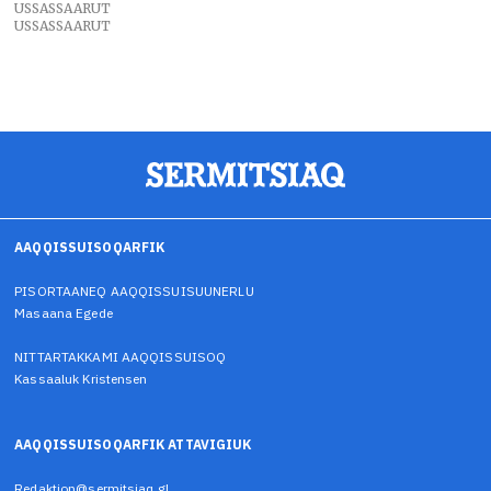
USSASSAARUT
USSASSAARUT
AAQQISSUISOQARFIK
PISORTAANEQ AAQQISSUISUUNERLU
Masaana Egede
NITTARTAKKAMI AAQQISSUISOQ
Kassaaluk Kristensen
AAQQISSUISOQARFIK ATTAVIGIUK
Redaktion@sermitsiaq.gl