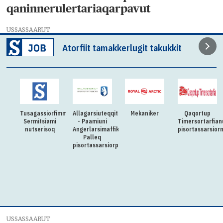
qaninnerulertariaqarpavut
USSASSAARUT
Atorfiit tamakkerlugit takukkit
Tusagassiorfimmi
Allagarsiuteqqitaq
Mekaniker
Qaqortup
Sermitsiami
- Paamiuni
Timersortarfian
nutserisoq
Angerlarsimaffik
pisortassarsior
Palleq
pisortassarsiorpoq
USSASSAARUT