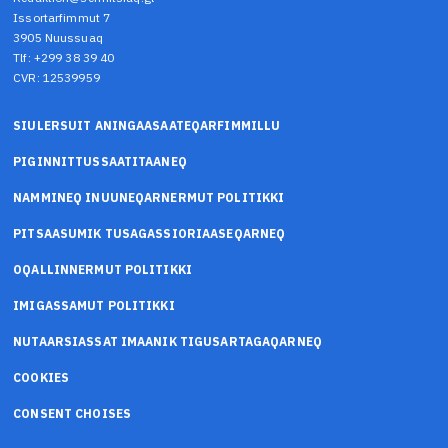
Issortarfimmut 7
3905 Nuussuaq
Tlf: +299 38 39 40
CVR: 12539959
SIULERSUIT ANINGAASAATEQARFIMMILLU
PIGINNITTUSSAATITAANEQ
NAMMINEQ INUUNEQARNERMUT POLITIKKI
PITSAASUMIK TUSAGASSIORIAASEQARNEQ
OQALLINNERMUT POLITIKKI
IMIGASSAMUT POLITIKKI
NUTAARSIASSAT IMAANIK TIGUSARTAGAQARNEQ
COOKIES
CONSENT CHOISES