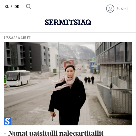
KL
DK
Log ind
USSASSAARUT
Tag:
nordic
compass
– Nunat uatsitulli naleqartitallit