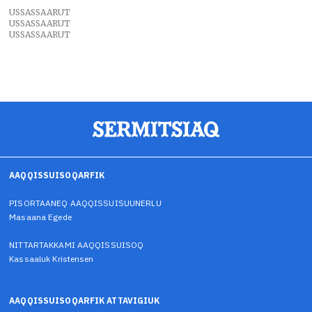
USSASSAARUT
USSASSAARUT
USSASSAARUT
AAQQISSUISOQARFIK
PISORTAANEQ AAQQISSUISUUNERLU
Masaana Egede
NITTARTAKKAMI AAQQISSUISOQ
Kassaaluk Kristensen
AAQQISSUISOQARFIK ATTAVIGIUK