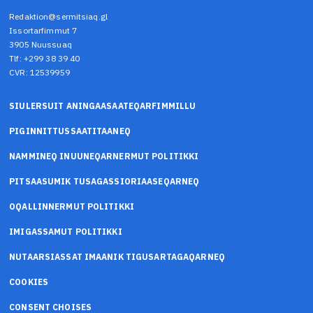
Redaktion@sermitsiaq.gl
Issortarfimmut 7
3905 Nuussuaq
Tlf: +299 38 39 40
CVR: 12539959
SIULERSUIT ANINGAASAATEQARFIMMILLU
PIGINNITTUSSAATITAANEQ
NAMMINEQ INUUNEQARNERMUT POLITIKKI
PITSAASUMIK TUSAGASSIORIAASEQARNEQ
OQALLINNERMUT POLITIKKI
IMIGASSAMUT POLITIKKI
NUTAARSIASSAT IMAANIK TIGUSARTAGAQARNEQ
COOKIES
CONSENT CHOISES