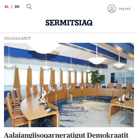
KL
DK
Log ind
USSASSAARUT
Tag:
nunaqarfinnut
qinersineq
2025
Aalajangiisoqarneratigut Demokraatit