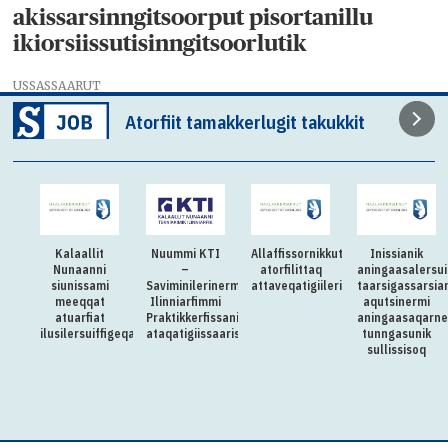
akissarsinngitsoorput pisortanillu
ikiorsiissutisinngitsoorlutik
USSASSAARUT
Atorfiit tamakkerlugit takukkit
Kalaallit
Nuummi KTI
Allaffissornikkut
Inissianik
Nunaanni
–
atorfilittaq
aningaasalersu
siunissami
Saviminilerinermik
attaveqatigiilerisinnaasoq
taarsigassarsian
meeqqat
Ilinniarfimmi
aqutsinermi
atuarfiat
Praktikkerfissanik
aningaasaqarn
ilusilersuiffigeqataaffigerusuppiuk?
ataqatigiissaarisoq
tunngasunik
sullissisoq