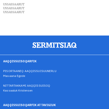
USSASSAARUT
USSASSAARUT
USSASSAARUT
AAQQISSUISOQARFIK
PISORTAANEQ AAQQISSUISUUNERLU
Masaana Egede
NITTARTAKKAMI AAQQISSUISOQ
Kassaaluk Kristensen
AAQQISSUISOQARFIK ATTAVIGIUK