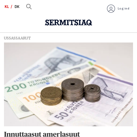
KL
DK
Log ind
USSASSAARUT
Tag:
pisortanit
aningaasarsiat
Innuttaasut amerlasuut