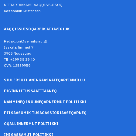
NITTARTAKKAMI AAQQISSUISOQ
Kassaaluk Kristensen
AAQQISSUISOQARFIK ATTAVIGIUK
Redaktion@sermitsiaq.gl
Issortarfimmut 7
3905 Nuussuaq
Tlf: +299 38 39 40
CVR: 12539959
SIULERSUIT ANINGAASAATEQARFIMMILLU
PIGINNITTUSSAATITAANEQ
NAMMINEQ INUUNEQARNERMUT POLITIKKI
PITSAASUMIK TUSAGASSIORIAASEQARNEQ
OQALLINNERMUT POLITIKKI
IMIGASSAMUT POLITIKKI