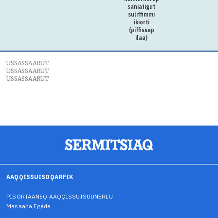
saniatigut
suliffimmi
ikiorti
(piffissap
ilaa)
USSASSAARUT
USSASSAARUT
USSASSAARUT
AAQQISSUISOQARFIK
PISORTAANEQ AAQQISSUISUUNERLU
Masaana Egede