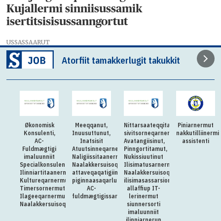
Kujallermi sinniisussamik
isertitsisisussanngortut
USSASSAARUT
Atorfiit tamakkerlugit takukkit
Økonomisk
Meeqqanut,
Nittarsaateqqitaq:Killiliussap
Piniarnermut
Konsulenti,
Inuusuttunut,
sivitsorneqarnera:
nakkutilliinermi
AC-
Inatsisit
Avatangiisinut,
assistenti
Fuldmægtigi
Atuutsinneqarnerannut
Pinngortitamut,
imaluunniit
Naligiissitaanermullu
Nukissiuutinut
Specialkonsulenti
Naalakkersuisoqarfik
Ilisimatusarnermullu
Ilinniartitaanermut,
attaveqaqatigiinnermut
Naalakkersuisoqarfimmi
Kultureqarnermut,
piginnaasaqarluartumik
ilisimasassarsiornermut
Timersornermut
AC-
allaffiup IT-
Ilageeqarnermullu
fuldmægtigissarsiorpoq
lerinermut
Naalakkersuisoqarfimmut
siunnersorti
imaluunniit
ilinniarnerup