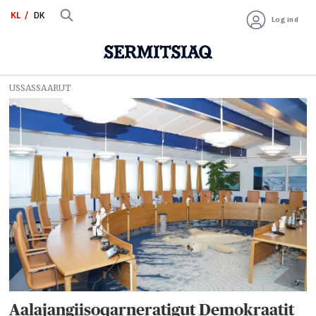
KL
DK
Log ind
USSASSAARUT
Tag:
qinigaasinnaatitaaner
ataatsimiititaliaq
Aalajangiisoqarneratigut Demokraatit