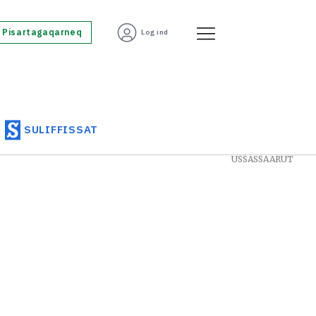
Pisartagaqarneq
Log ind
SULIFFISSAT
USSASSAARUT