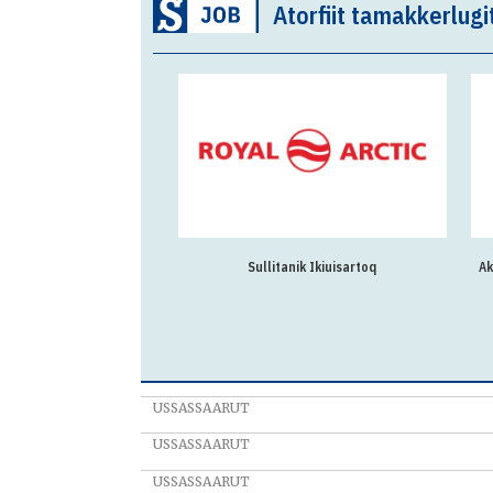
Atorfiit tamakkerlugi
asaqarnermut
Sullitanik Ikiuisartoq
Ak
siornermut pisortaq
USSASSAARUT
USSASSAARUT
USSASSAARUT