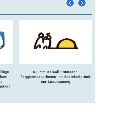
illugu
Nuummi Kalaallit Nunaanni
Aningaasaqarnermut
liani
Peqqinnissaqarfimmut medicoteknikerimik
Aqutsisunut 
lu
inuttassarsiuineq
saaffiginnittar
mikkut
allatsis