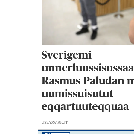
Sverigemi
unnerluussisussaa
Rasmus Paludan m
uumissuisutut
eqqartuuteqquaa
USSASSAARUT