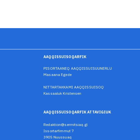
AAQQISSUISOQARFIK
PISORTAANEQ AAQQISSUISUUNERLU
Masaana Egede
NITTARTAKKAMI AAQQISSUISOQ
Kassaaluk Kristensen
AAQQISSUISOQARFIK ATTAVIGIUK
Redaktion@sermitsiaq.gl
Issortarfimmut 7
3905 Nuussuaq