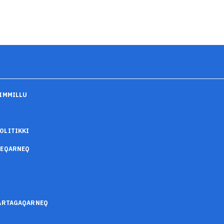
IMMILLU
OLITIKKI
SEQARNEQ
SARTAGAQARNEQ