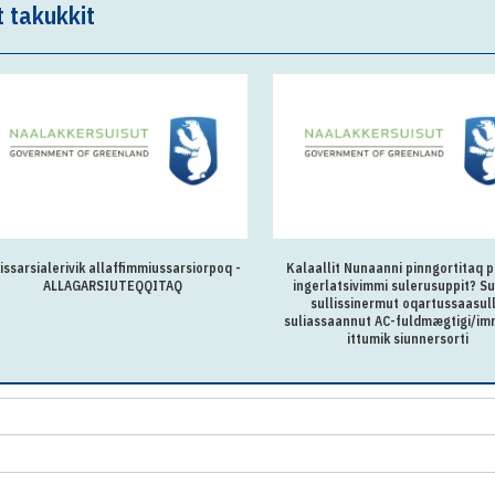
t takukkit
issarsialerivik allaffimmiussarsiorpoq -
Kalaallit Nunaanni pinngortitaq p
ALLAGARSIUTEQQITAQ
ingerlatsivimmi sulerusuppit? Su
sullissinermut oqartussaasul
suliassaannut AC-fuldmægtigi/im
ittumik siunnersorti