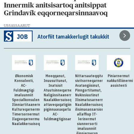
Innermik anitsisartoq anitsippat
Grindavík eqqorneqarsinnaavoq
USSASSAARUT
Atorfiit tamakkerlugit takukkit
Økonomisk
Meeqqanut,
Nittarsaateqqitaq:Killiliussap
Piniarnermut
Konsulenti,
Inuusuttunut,
sivitsorneqarnera:
nakkutilliinermi
AC-
Inatsisit
Avatangiisinut,
assistenti
Fuldmægtigi
Atuutsinneqarnerannut
Pinngortitamut,
imaluunniit
Naligiissitaanermullu
Nukissiuutinut
Specialkonsulenti
Naalakkersuisoqarfik
Ilisimatusarnermullu
Ilinniartitaanermut,
attaveqaqatigiinnermut
Naalakkersuisoqarfimmi
Kultureqarnermut,
piginnaasaqarluartumik
ilisimasassarsiornermut
Timersornermut
AC-
allaffiup IT-
Ilageeqarnermullu
fuldmægtigissarsiorpoq
lerinermut
Naalakkersuisoqarfimmut
siunnersorti
imaluunniit
ilinniarnerup