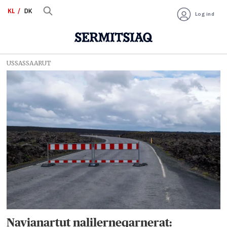
KL
DK
Log ind
USSASSAARUT
Tag:
seismisk
aktivitet
Navianartut nalilerneqarnerat: