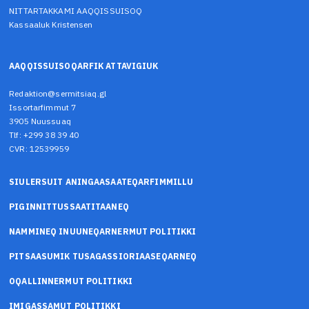
NITTARTAKKAMI AAQQISSUISOQ
Kassaaluk Kristensen
AAQQISSUISOQARFIK ATTAVIGIUK
Redaktion@sermitsiaq.gl
Issortarfimmut 7
3905 Nuussuaq
Tlf: +299 38 39 40
CVR: 12539959
SIULERSUIT ANINGAASAATEQARFIMMILLU
PIGINNITTUSSAATITAANEQ
NAMMINEQ INUUNEQARNERMUT POLITIKKI
PITSAASUMIK TUSAGASSIORIAASEQARNEQ
OQALLINNERMUT POLITIKKI
IMIGASSAMUT POLITIKKI