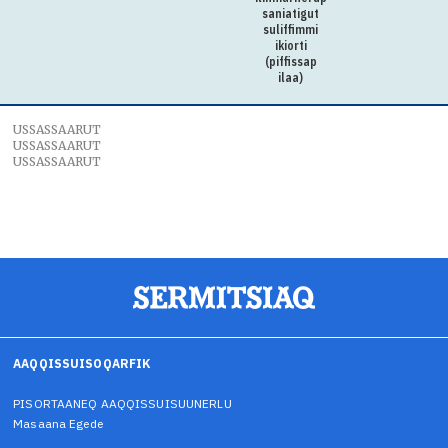
saniatigut
suliffimmi
ikiorti
(piffissap
ilaa)
USSASSAARUT
USSASSAARUT
USSASSAARUT
AAQQISSUISOQARFIK
PISORTAANEQ AAQQISSUISUUNERLU
Masaana Egede