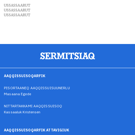
USSASSAARUT
USSASSAARUT
USSASSAARUT
AAQQISSUISOQARFIK
PISORTAANEQ AAQQISSUISUUNERLU
Masaana Egede
NITTARTAKKAMI AAQQISSUISOQ
Kassaaluk Kristensen
AAQQISSUISOQARFIK ATTAVIGIUK