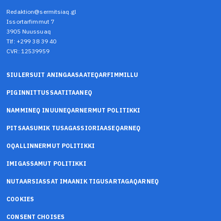
Redaktion@sermitsiaq.gl
Issortarfimmut 7
3905 Nuussuaq
Tlf: +299 38 39 40
CVR: 12539959
SIULERSUIT ANINGAASAATEQARFIMMILLU
PIGINNITTUSSAATITAANEQ
NAMMINEQ INUUNEQARNERMUT POLITIKKI
PITSAASUMIK TUSAGASSIORIAASEQARNEQ
OQALLINNERMUT POLITIKKI
IMIGASSAMUT POLITIKKI
NUTAARSIASSAT IMAANIK TIGUSARTAGAQARNEQ
COOKIES
CONSENT CHOISES