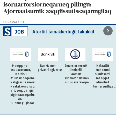
isornartorsiorneqarneq pillugu:
Ajornaatsumik aaqqiissutissaqanngilaq
USSASSAARUT
Atorfiit tamakkerlugit takukkit
Meeqqanut,
Bankivimmi
Imarsiornermik
Kalaallit
Inuusuttunut,
privatrådgiverissarsiorpugut
Ilinniarfik
Nunaanni
Inatsisit
Paamiut
siunissami
Atuutsinneqarnerannut
ilinniartitsisumik
meeqqat
Naligiissitaanermullu
sulisussarsiorpoq
atuarfiat
Naalakkersuisoqarfik
ilusilersuiffige
attaveqaqatigiinnermut
piginnaasaqarluartumik
AC-
fuldmægtigissarsiorpoq