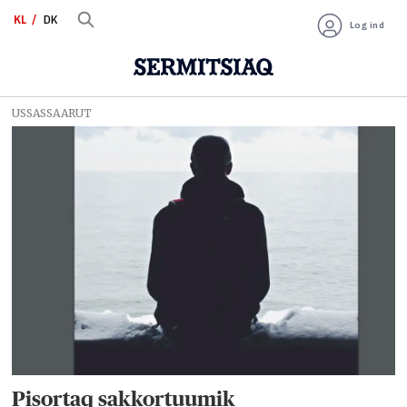
KL
DK
Log ind
USSASSAARUT
Tag:
socialt
tilsyn
Pisortaq sakkortuumik