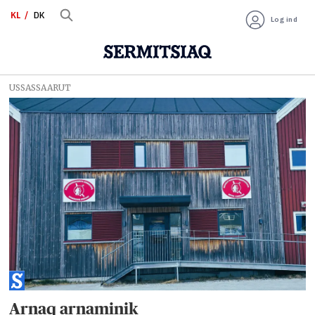
KL
DK
Log ind
USSASSAARUT
Tag:
toqutsiniarsimasoq
Arnaq arnaminik