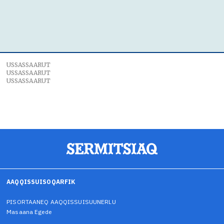
USSASSAARUT
USSASSAARUT
USSASSAARUT
AAQQISSUISOQARFIK
PISORTAANEQ AAQQISSUISUUNERLU
Masaana Egede