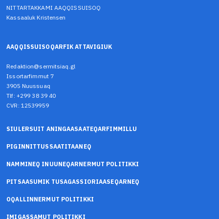
NITTARTAKKAMI AAQQISSUISOQ
Kassaaluk Kristensen
AAQQISSUISOQARFIK ATTAVIGIUK
Redaktion@sermitsiaq.gl
Issortarfimmut 7
3905 Nuussuaq
Tlf: +299 38 39 40
CVR: 12539959
SIULERSUIT ANINGAASAATEQARFIMMILLU
PIGINNITTUSSAATITAANEQ
NAMMINEQ INUUNEQARNERMUT POLITIKKI
PITSAASUMIK TUSAGASSIORIAASEQARNEQ
OQALLINNERMUT POLITIKKI
IMIGASSAMUT POLITIKKI