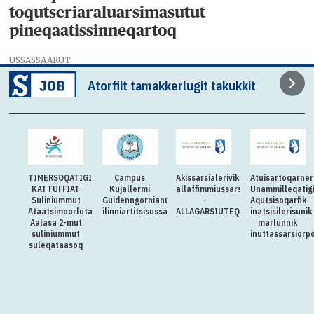
toqutseriaraluarsimasutut
pineqaatissinneqartoq
USSASSAARUT
Atorfiit tamakkerlugit takukkit
TIMERSOQATIGIIT
Campus
Akissarsialerivik
Atuisartoqarne
KATTUFFIAT
Kujallermi
allaffimmiussarsiorpoq
Unammilleqatig
Suliniummut
Guidenngornianut
-
Aqutsisoqarfik
Ataatsimoorluta
ilinniartitsisussarsiorneq
ALLAGARSIUTEQQITAQ
inatsisilerisunik
Aalasa 2-mut
marlunnik
suliniummut
inuttassarsiorp
suleqataasoq