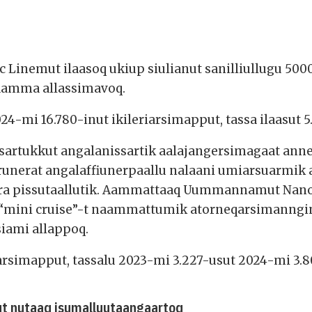
ic Linemut ilaasoq ukiup siulianut sanilliullugu 50
aamma allassimavoq.
024-mi 16.780-inut ikileriarsimapput, tassa ilaasut 
sartukkut angalanissartik aalajangersimagaat ann
runerat angalaffiunerpaallu nalaani umiarsuarmik 
ra pissutaallutik. Aammattaaq Uummannamut Nanort
“mini cruise”-t naammattumik atorneqarsimannginn
siami allappoq.
arsimapput, tassalu 2023-mi 3.227-usut 2024-mi 3.80
ut nutaaq isumalluutaangaartoq