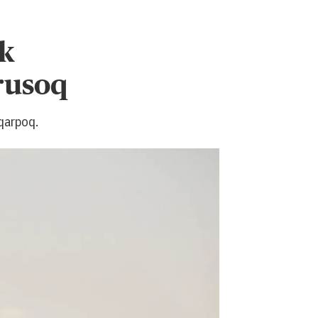
ik
rusoq
eqarpoq.