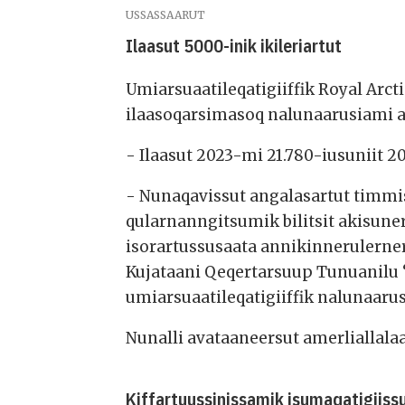
USSASSAARUT
Ilaasut 5000-inik ikileriartut
Umiarsuaatileqatigiiffik Royal Arct
ilaasoqarsimasoq nalunaarusiami 
- Ilaasut 2023-mi 21.780-iusuniit 2
- Nunaqavissut angalasartut timmi
qularnanngitsumik bilitsit akisune
isorartussusaata annikinnerulerne
Kujataani Qeqertarsuup Tunuanilu 
umiarsuaatileqatigiiffik nalunaaru
Nunalli avataaneersut amerliallala
Kiffartuussinissamik isumaqatigiiss