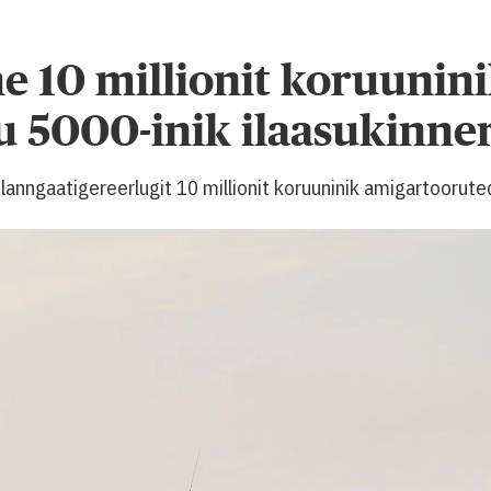
e 10 millionit koruunin
u 5000-inik ilaasukinne
ilanngaatigereerlugit 10 millionit koruuninik amigartoorut