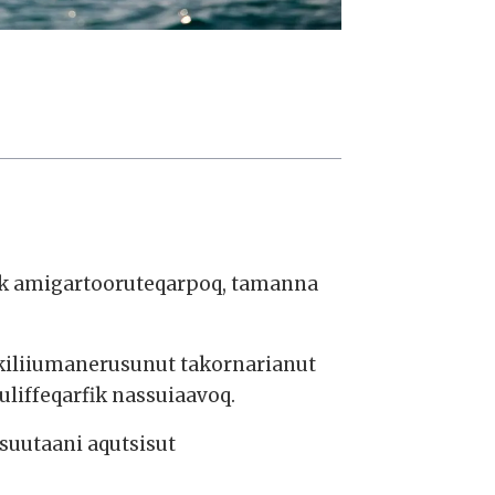
nik amigartooruteqarpoq, tamanna
kiliiumanerusunut takornarianut
liffeqarfik nassuiaavoq.
suutaani aqutsisut