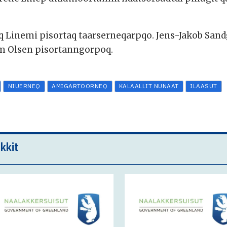
q Linemi pisortaq taarserneqarpqo. Jens-Jakob Sa
m Olsen pisortanngorpoq.
NIUERNEQ
AMIGARTOORNEQ
KALAALLIT NUNAAT
ILAASUT
kkit