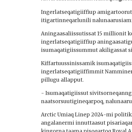
Ingerlatseqatigiiffiup amigartooru
itigartinneqarlunili nalunaarusiam
Aningaasaliissutissat 15 millionit
ingerlatseqatigiiffiup aningaasati
isumaqatigiissummut akiligassat s
Kiffartuussinissamik isumaqatigiis
ingerlatseqatigiiffimmit Namminers
pillugu allapput.
- Isumaqatigiissut sivitsorneqann
naatsorsuutigineqarpoq, nalunaaru
Arctic Umiaq Linep 2024-mi politik
angalanermi innuttaasut pisariaqar
kingorna taama pisoqartoq Royal Ar