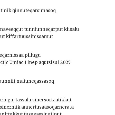
sutinik qinnuteqarsimasoq
arnaveeqqut tunniunneqarput kiisalu
mut kiffartuussinissamut
eqarnissaa pillugu
ctic Umiaq Linep aqutsisui 2025
aluunniit matuneqassasoq
rlugu, tassalu sinersortaatikkut
itsinermik annertusaasoqarnerata
anittukkut tusagassiuutinut