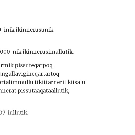
00-inik ikinnerusunik
5.000-nik ikinnerusimallutik.
ermik pissuteqarpoq,
angallavigineqartartoq
alimmullu tikittarnerit kiisalu
erat pissutaaqataallutik,
7-iullutik.