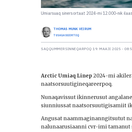
Umiarsuaq sinersortaat 2024-mi 12.000-nik ilaa
THOMAS MUNK
VEIRUM
TUSAGASSIORTOQ
SAQQUMMERSINNEQARPOQ
19. MAAJI 2025 - 08:
Arctic Umiaq Linep
2024-mi akiler
naatsorsuutigineqareerpoq.
Nunaqavissut ikinnerusut angalan
siunniussat naatsorsuutigisamiit i
Angusat naammaginanngitsutut nali
nalunaarusiaanni cvr-imi tamanu