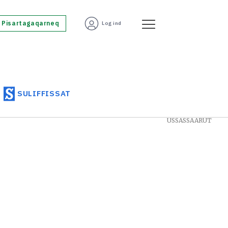
Pisartagaqarneq
Log ind
SULIFFISSAT
USSASSAARUT