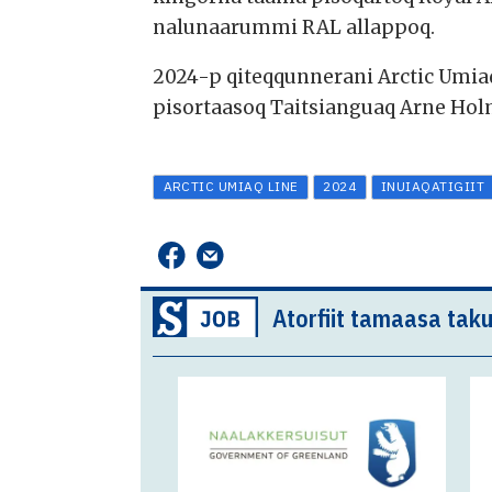
nalunaarummi RAL allappoq.
2024-p qiteqqunnerani Arctic Umia
pisortaasoq Taitsianguaq Arne Hol
ARCTIC UMIAQ LINE
2024
INUIAQATIGIIT
Atorfiit tamaasa taku