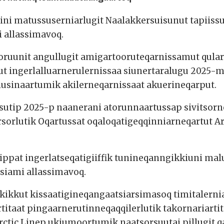
tini matussuserniarlugit Naalakkersuisunut tapiis
i allassimavoq.
 koruunit angullugit amigartooruteqarnissamut qul
gut ingerlalluarnerulernissaa siunertaralugu 2025-
iusinaartumik akilerneqarnissaat akuerineqarput.
sutip 2025-p naanerani atorunnaartussap sivitsorn
orlutik Oqartussat oqaloqatigeqqinniarneqartut Ar
gippat ingerlatseqatigiiffik tunineqanngikkiuni m
siami allassimavoq.
kikkut kissaatigineqangaatsiarsimasoq timitalernia
titaat pingaarnerutinneqaqqilerlutik takornariart
ctic Linep ukiumoortumik naatsorsuutai pillugit q