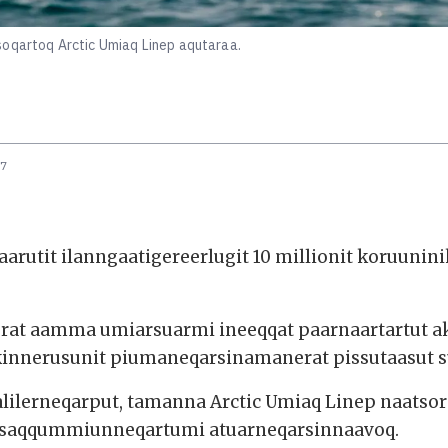
soqartoq Arctic Umiaq Linep aqutaraa.
57
aarutit ilanngaatigereerlugit 10 millionit koruuni
erat aamma umiarsuarmi ineeqqat paarnaartartut a
kinnerusunit piumaneqarsinamanerat pissutaasut su
lerneqarput, tamanna Arctic Umiaq Linep naatsor
t saqqummiunneqartumi atuarneqarsinnaavoq.