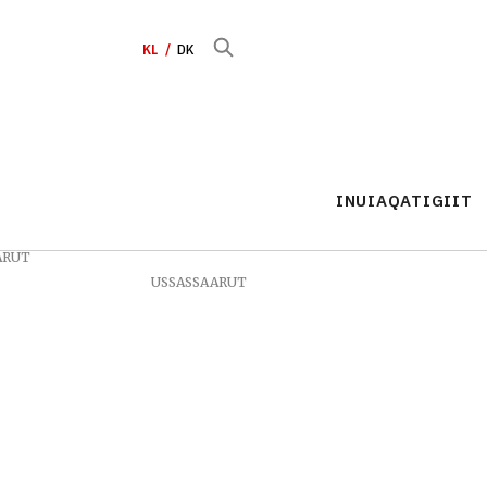
KL
DK
INUIAQATIGIIT
ARUT
USSASSAARUT