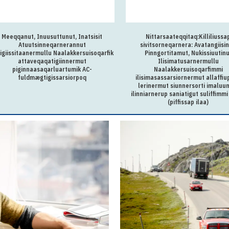
Meeqqanut, Inuusuttunut, Inatsisit
Nittarsaateqqitaq:Killiliussa
Atuutsinneqarnerannut
sivitsorneqarnera: Avatangiisin
igiissitaanermullu Naalakkersuisoqarfik
Pinngortitamut, Nukissiuutin
attaveqaqatigiinnermut
Ilisimatusarnermullu
piginnaasaqarluartumik AC-
Naalakkersuisoqarfimmi
fuldmægtigissarsiorpoq
ilisimasassarsiornermut allaffiu
lerinermut siunnersorti imaluun
ilinniarnerup saniatigut suliffimmi 
(piffissap ilaa)