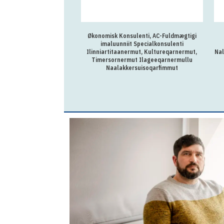
Økonomisk Konsulenti, AC-Fuldmægtigi
imaluunniit Specialkonsulenti
Ilinniartitaanermut, Kultureqarnermut,
Nal
Timersornermut Ilageeqarnermullu
Naalakkersuisoqarfimmut