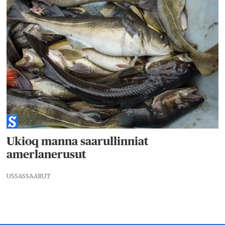
Ukioq manna saarullinniat
amerlanerusut
USSASSAARUT