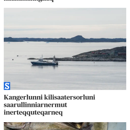
Kangerlunni kilisaatersorluni
saarullinniarnermut
inerteqquteqarneq