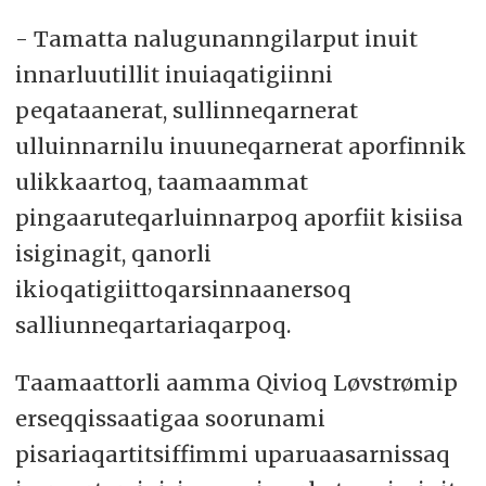
- Tamatta nalugunanngilarput inuit
innarluutillit inuiaqatigiinni
peqataanerat, sullinneqarnerat
ulluinnarnilu inuuneqarnerat aporfinnik
ulikkaartoq, taamaammat
pingaaruteqarluinnarpoq aporfiit kisiisa
isiginagit, qanorli
ikioqatigiittoqarsinnaanersoq
salliunneqartariaqarpoq.
Taamaattorli aamma Qivioq Løvstrømip
erseqqissaatigaa soorunami
pisariaqartitsiffimmi uparuaasarnissaq