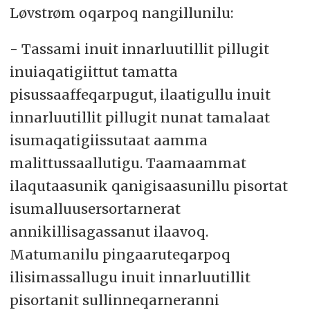
Løvstrøm oqarpoq nangillunilu:
- Tassami inuit innarluutillit pillugit
inuiaqatigiittut tamatta
pisussaaffeqarpugut, ilaatigullu inuit
innarluutillit pillugit nunat tamalaat
isumaqatigiissutaat aamma
malittussaallutigu. Taamaammat
ilaqutaasunik qanigisaasunillu pisortat
isumalluusersortarnerat
annikillisagassanut ilaavoq.
Matumanilu pingaaruteqarpoq
ilisimassallugu inuit innarluutillit
pisortanit sullinneqarneranni