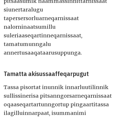
pitsaasumik naammassinnittarnissaat
siunertaralugu
tapersersorluarneqarnissaat
nalorninaatsumillu
suleriaaseqartinneqarnissaat,
tamatumunngalu
annertusaaqataarusuppunga.
Tamatta akisussaaffeqarpugut
Tassa pisortat inunnik innarluutilinnik
sullissinerisa pitsanngorsarneqarnissaat
oqaaseqartartunngortup pingaartitassa
ilagilluinnarpaat, isummanimi