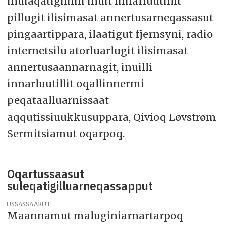
inuiaqatigiinni inuit innarluutillit
pillugit ilisimasat annertusarneqassasut
pingaartippara, ilaatigut fjernsyni, radio
internetsilu atorluarlugit ilisimasat
annertusaannarnagit, inuilli
innarluutillit oqallinnermi
peqataalluarnissaat
aqqutissiuukkusuppara, Qivioq Løvstrøm
Sermitsiamut oqarpoq.
Oqartussaasut
suleqatigilluarneqassapput
USSASSAARUT
Maannamut maluginiarnartarpoq