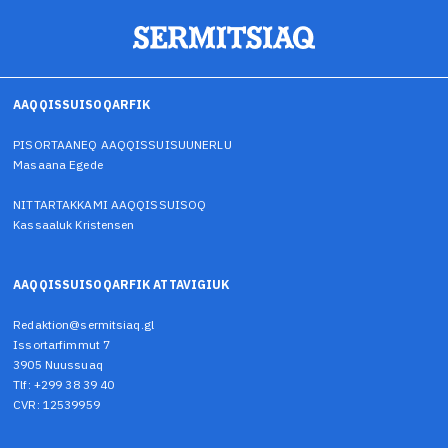
AAQQISSUISOQARFIK
PISORTAANEQ AAQQISSUISUUNERLU
Masaana Egede
NITTARTAKKAMI AAQQISSUISOQ
Kassaaluk Kristensen
AAQQISSUISOQARFIK ATTAVIGIUK
Redaktion@sermitsiaq.gl
Issortarfimmut 7
3905 Nuussuaq
Tlf: +299 38 39 40
CVR: 12539959