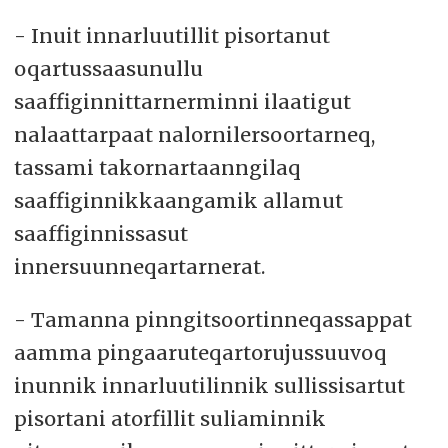
- Inuit innarluutillit pisortanut
oqartussaasunullu
saaffiginnittarnerminni ilaatigut
nalaattarpaat nalornilersoortarneq,
tassami takornartaanngilaq
saaffiginnikkaangamik allamut
saaffiginnissasut
innersuunneqartarnerat.
- Tamanna pinngitsoortinneqassappat
aamma pingaaruteqartorujussuuvoq
inunnik innarluutilinnik sullissisartut
pisortani atorfillit suliaminnik