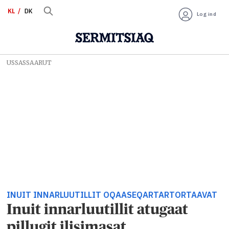
KL
DK
Log ind
USSASSAARUT
INUIT INNARLUUTILLIT OQAASEQARTARTORTAAVAT
Inuit innarluutillit atugaat
pillugit ilisimasat