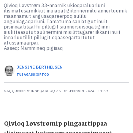
Qivioq Løvstrøm 33-nnarnik ukioqaraluarluni
ilisimatusarnikkut inuiaqatigiilerinermilu annertuumik
maannamut angusaqareerpoq sulilu
anguniagaqarluni. Tamatuma saniatigut inuit
pisinnaatitaaffii pillugit siunnersuisoqatigiinni
siulittaasutut sulinermini misilittagareriikkani inuit
innarluutillit pillugit oqaaseqartartutut
atussamaarpai.
Asseq: Nammineq pigisaq
JENSINE
BERTHELSEN
TUSAGASSIORTOQ
SAQQUMMERSINNEQARPOQ
26. DECEMBARI 2024 - 11:59
Qivioq Løvstrømip pingaartippaa