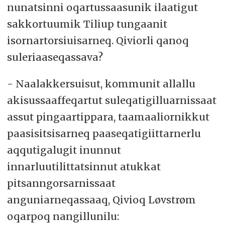
nunatsinni oqartussaasunik ilaatigut
sakkortuumik Tiliup tungaanit
isornartorsiuisarneq. Qiviorli qanoq
suleriaaseqassava?
- Naalakkersuisut, kommunit allallu
akisussaaffeqartut suleqatigilluarnissaat
assut pingaartippara, taamaaliornikkut
paasisitsisarneq paaseqatigiittarnerlu
aqqutigalugit inunnut
innarluutilittatsinnut atukkat
pitsanngorsarnissaat
anguniarneqassaaq, Qivioq Løvstrøm
oqarpoq nangillunilu: