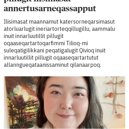
annertusarneqassapput
Ilisimasat maannamut katersorneqarsimasut
atorluarlugit ineriartorteqqillugillu, aammalu
inuit innarluutillit pillugit
oqaaseqartartoqarfimmi Tilioq-mi
suleqatigilikkani peqatigalugit Qivioq inuit
innarluutillit pillugit oqaaseqartartutut
allanngueqataanissaminut qilanaarpoq.