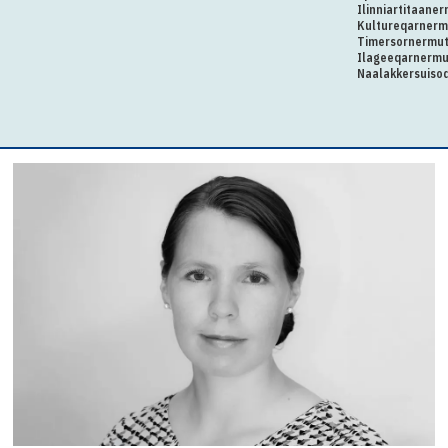
Ilinniartitaaner
Kultureqarnerm
Timersornermu
Ilageeqarnermu
Naalakkersuiso