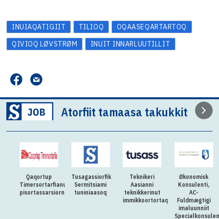
INUIAQATIGIIT
TILIOQ
OQAASEQARTARTOQ
QIVIOQ LØVSTRØM
INUIT INNARLUUTILLIT
Atorfiit tamaasa takukkit
Qaqortup
Tusagassiorfik
Teknikeri
Økonomisk
Timersortarfianut
Sermitsiami
Aasianni
Konsulenti,
pisortassarsiorneq
tuniniaasoq
teknikkerinut
AC-
immikkoortortaqarfimmut
Fuldmægtigi
imaluunniit
Specialkonsulen