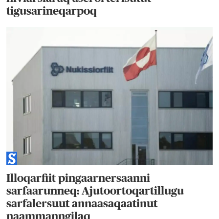
tigusarineqarpoq
Illoqarfiit pingaarnersaanni
sarfaarunneq: Ajutoortoqartillugu
sarfalersuut annaasaqaatinut
naammanngilaq