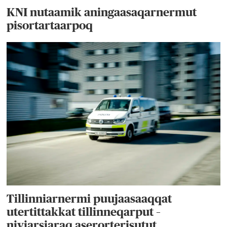
KNI nutaamik aningaasaqarnermut
pisortartaarpoq
Tillinniarnermi puujaasaaqqat
utertittakkat tillinneqarput –
niviarsiaraq aserorterisutut