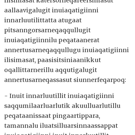
ilisimasat katersorneqareersimasut
aallaavigalugit inuiaqatigiinni
innarluutilittatta atugaat
pitsanngorsarneqaqqullugit
inuiaqatigiinnilu peqataanerat
annertusarneqaqqullugu inuiaqatigiinni
ilisimasat, paasisitsiniaanikkut
oqallittarnerillu aqqutigalugit
annertusarneqassasut siunnerfeqarpoq:
- Inuit innarluutillit inuiaqatigiinni
saqqumilaarluarlutik akuulluarlutillu
peqataanissaat pingaartippara,
tamannalu iluatsilluarsinnaassappat