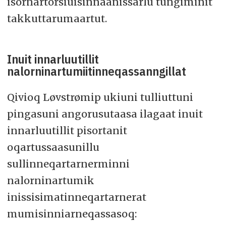
isornartorsiuisinnaanissarlu tungiminit
takkuttarumaartut.
Inuit innarluutillit
nalorninartumiitinneqassanngillat
Qivioq Løvstrømip ukiuni tulliuttuni
pingasuni angorusutaasa ilagaat inuit
innarluutillit pisortanit
oqartussaasunillu
sullinneqartarnerminni
nalorninartumik
inissisimatinneqartarnerat
mumisinniarneqassasoq: