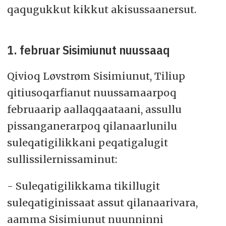
qaqugukkut kikkut akisussaanersut.
1. februar Sisimiunut nuussaaq
Qivioq Løvstrøm Sisimiunut, Tiliup
qitiusoqarfianut nuussamaarpoq
februaarip aallaqqaataani, assullu
pissanganerarpoq qilanaarlunilu
suleqatigilikkani peqatigalugit
sullissilernissaminut:
- Suleqatigilikkama tikillugit
suleqatiginissaat assut qilanaarivara,
aamma Sisimiunut nuunninni