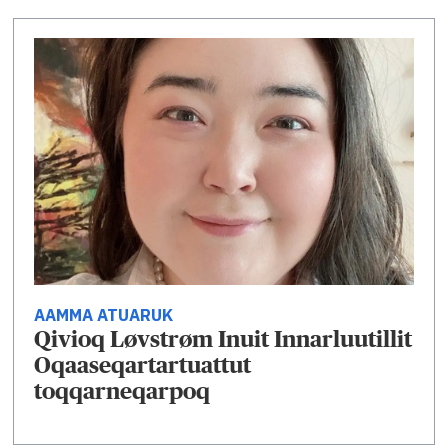
AAMMA ATUARUK
Qivioq Løvstrøm Inuit Innarluutillit
Oqaaseqartartuattut
toqqarneqarpoq