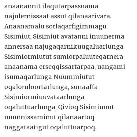
anaanannit ilaqutarpassuama
najulernissaat assut qilanaarivara.
Anaanamalu sorlaqarfigimmagu
Sisimiut, Sisimiut avatanni inuunerma
annersaa najugaqarnikuugaluarlunga
Sisimiormiutut sumiorpaluuteqarnera
anaanama erseqqissartarpaa, uangami
isumaqarlunga Nuummiutut
oqaloruloortarlunga, sunaaffa
Sisimiormiuuvataarlunga
oqaluttuarlunga, Qivioq Sisimiunut
nuunnissaminut qilanaartoq
naggataatigut oqaluttuarpoq.