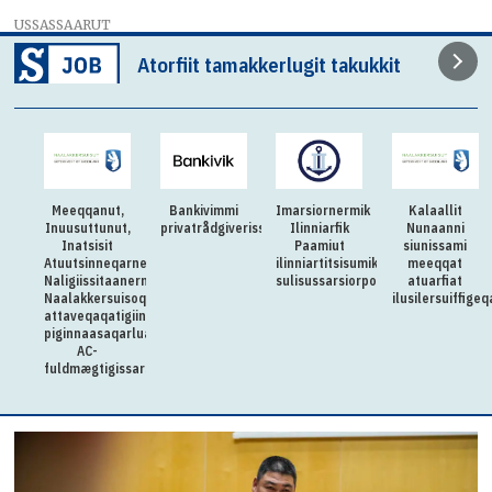
USSASSAARUT
Atorfiit tamakkerlugit takukkit
Meeqqanut,
Bankivimmi
Imarsiornermik
Kalaallit
Inuusuttunut,
privatrådgiverissarsiorpugut
Ilinniarfik
Nunaanni
Inatsisit
Paamiut
siunissami
Atuutsinneqarnerannut
ilinniartitsisumik
meeqqat
Naligiissitaanermullu
sulisussarsiorpoq
atuarfiat
Naalakkersuisoqarfik
ilusilersuiffige
attaveqaqatigiinnermut
piginnaasaqarluartumik
AC-
fuldmægtigissarsiorpoq