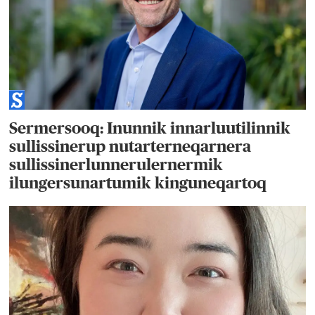
Sermersooq: Inunnik innarluutilinnik
sullissinerup nutarterneqarnera
sullissinerlunnerulernermik
ilungersunartumik kinguneqartoq