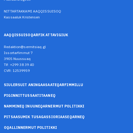
NITTARTAKKAMI AAQQISSUISOQ
Kassaaluk Kristensen
AAQQISSUISOQARFIK ATTAVIGIUK
Redaktion@sermitsiaq.gl
Issortarfimmut 7
3905 Nuussuaq
Tlf: +299 38 39 40
CVR: 12539959
SIULERSUIT ANINGAASAATEQARFIMMILLU
PIGINNITTUSSAATITAANEQ
NAMMINEQ INUUNEQARNERMUT POLITIKKI
PITSAASUMIK TUSAGASSIORIAASEQARNEQ
OQALLINNERMUT POLITIKKI