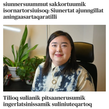
siunnersuummut sakkortuumik
isornartorsiuisoq: Siunertat ajunngillat
aningaasartaqaratilli
Tilioq sulianik pitsaanerusumik
ingerlatsinissamik suliniuteqartoq