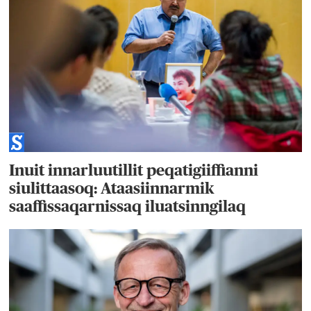
Inuit innarluutillit peqatigiiffianni
siulittaasoq: Ataasiinnarmik
saaffissaqarnissaq iluatsinngilaq