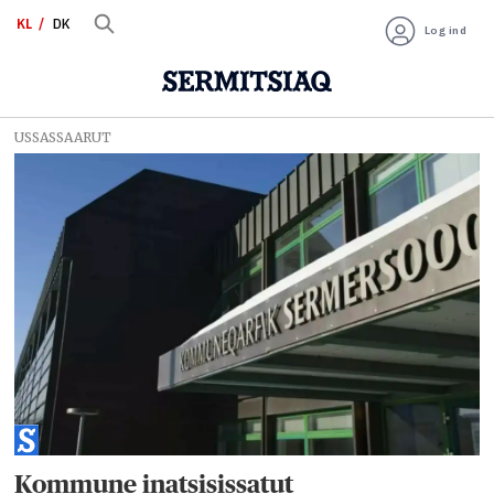
KL
DK
Log ind
USSASSAARUT
Tag:
inuit
innarluutillit
Kommune inatsisissatut