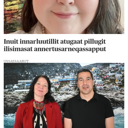
Inuit innarluutillit atugaat pillugit
ilisimasat annertusarneqassapput
USSASSAARUT