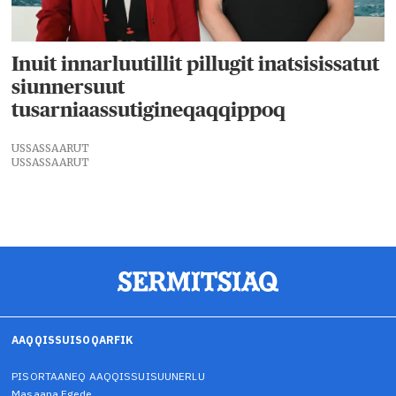
Inuit innarluutillit pillugit inatsisissatut
siunnersuut
tusarniaassutigineqaqqippoq
USSASSAARUT
USSASSAARUT
AAQQISSUISOQARFIK
PISORTAANEQ AAQQISSUISUUNERLU
Masaana Egede