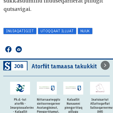
sukkasuumillu iliuuseqarnerat pillugit
qutsavigai.
INUIAQATIGIIT
UTOQQAAT ILLUAT
NUUK
Atorfiit tamaasa takukkit
Ph.d.-tut
Nittarsaateqqitaq:Killiliussap
Kalaallit
Inatsisartut
atorfik -
sivitsorneqarnera:
Nunaanni
Allattoqarfiat
Imarpissualerineq
Avatangiisinut,
pinngortitaq
Sulisoqarnermu
- Kalaallit
Pinngortitamut,
pillugu
(HR)