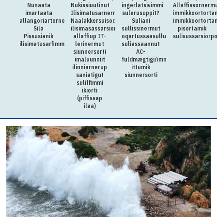
Nunaata
Nukissiuutinut
ingerlatsivimmi
Allaffissornerm
imartaata
Ilisimatusarnermullu
sulerusuppit?
immikkoortorta
allangoriartornera,
Naalakkersuisoqarfimmi
Suliani
immikkoortorta
Sila
ilisimasassarsiornermut
sullissinermut
pisortamik
Pissusianik
allaffiup IT-
oqartussaasullu
sulisussarsiorp
ilisimatusarfimmut
lerinermut
suliassaannut
siunnersorti
AC-
imaluunniit
fuldmægtigi/immikkut
ilinniarnerup
ittumik
saniatigut
siunnersorti
suliffimmi
ikiorti
(piffissap
ilaa)