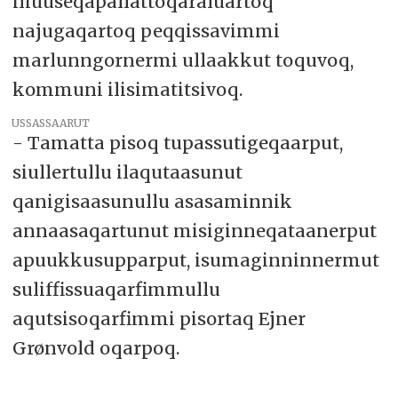
iliuuseqapallattoqaraluartoq
najugaqartoq peqqissavimmi
marlunngornermi ullaakkut toquvoq,
kommuni ilisimatitsivoq.
USSASSAARUT
- Tamatta pisoq tupassutigeqaarput,
siullertullu ilaqutaasunut
qanigisaasunullu asasaminnik
annaasaqartunut misiginneqataanerput
apuukkusupparput, isumaginninnermut
suliffissuaqarfimmullu
aqutsisoqarfimmi pisortaq Ejner
Grønvold oqarpoq.