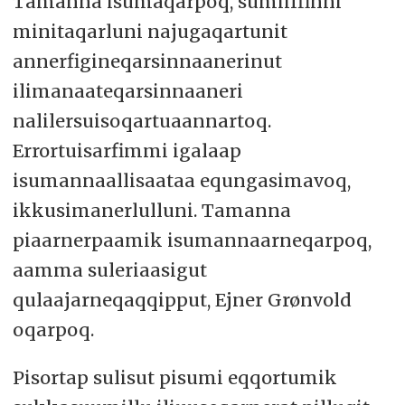
Tamanna isumaqarpoq, sumiiffinni
minitaqarluni najugaqartunit
annerfigineqarsinnaanerinut
ilimanaateqarsinnaaneri
nalilersuisoqartuaannartoq.
Errortuisarfimmi igalaap
isumannaallisaataa equngasimavoq,
ikkusimanerlulluni. Tamanna
piaarnerpaamik isumannaarneqarpoq,
aamma suleriaasigut
qulaajarneqaqqipput, Ejner Grønvold
oqarpoq.
Pisortap sulisut pisumi eqqortumik