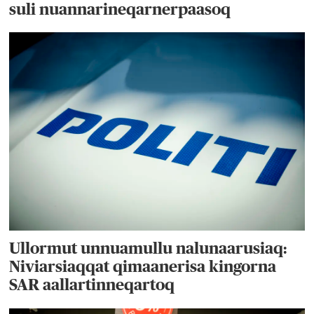
suli nuannarineqarnerpaasoq
Ullormut unnuamullu nalunaarusiaq:
Niviarsiaqqat qimaanerisa kingorna
SAR aallartinneqartoq