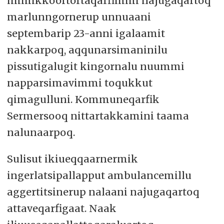
immikkoortortaqarfimmi najugaqartoq
marlunngornerup unnuaani
septembarip 23-anni igalaamit
nakkarpoq, aqqunarsimaninilu
pissutigalugit kingornalu nuummi
napparsimavimmi toqukkut
qimagulluni. Kommuneqarfik
Sermersooq nittartakkamini taama
nalunaarpoq.
Sulisut ikiueqqaarnermik
ingerlatsipallapput ambulancemillu
aggertitsinerup nalaani najugaqartoq
attaveqarfigaat. Naak