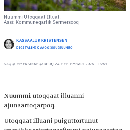
Nuummi Utoqqaat Illuat.
Assi: Kommuneqarfik Sermersooq
KASSAALUK
KRISTENSEN
DIGITALIMIK AAQQISSUISUUNEQ
SAQQUMMERSINNEQARPOQ
24. SEPTEMBARI 2025 - 15:51
Nuummi
utoqqaat illuanni
ajunaartoqarpoq.
Utoqqaat illuani puiguttortunut