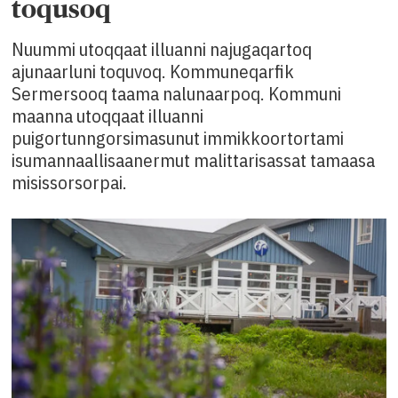
toqusoq
Nuummi utoqqaat illuanni najugaqartoq
ajunaarluni toquvoq. Kommuneqarfik
Sermersooq taama nalunaarpoq. Kommuni
maanna utoqqaat illuanni
puigortunngorsimasunut immikkoortortami
isumannaallisaanermut malittarisassat tamaasa
misissorsorpai.