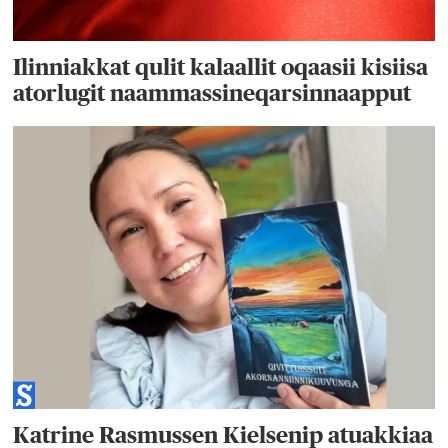
Ilinniakkat qulit kalaallit oqaasii kisiisa
atorlugit naammassineqarsinnaapput
Katrine Rasmussen Kielsenip atuakkiaa