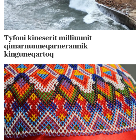
Tyfoni kineserit milliuunit
qimarnunneqarnerannik
kinguneqartoq