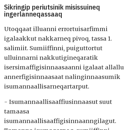
Sikringip periutsinik misissuineq
ingerlanneqassaaq
Utoqqaat illuanni errortuisarfimmi
igalaakkut nakkarneq pivoq, tassa 1.
salimiit. Sumiiffinni, puiguttortut
ulluinnarni nakkutigineqaratik
isersimaffigisinnaasaanni igalaat allallu
annerfigisinnaasaat nalinginnaasumik
isumannaallisarneqartarput.
- Isumannaallisaaffiusinnaasut suut
tamaasa
isumannaallisaaffigisinnaanngilagut.