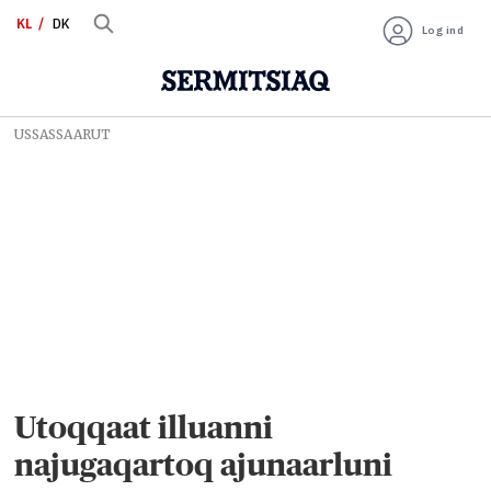
KL
DK
Log ind
USSASSAARUT
Utoqqaat illuanni
najugaqartoq ajunaarluni