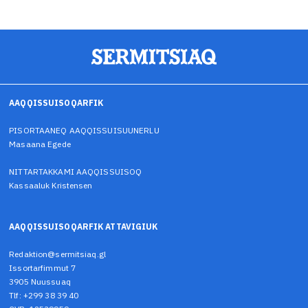
AAQQISSUISOQARFIK
PISORTAANEQ AAQQISSUISUUNERLU
Masaana Egede
NITTARTAKKAMI AAQQISSUISOQ
Kassaaluk Kristensen
AAQQISSUISOQARFIK ATTAVIGIUK
Redaktion@sermitsiaq.gl
Issortarfimmut 7
3905 Nuussuaq
Tlf: +299 38 39 40