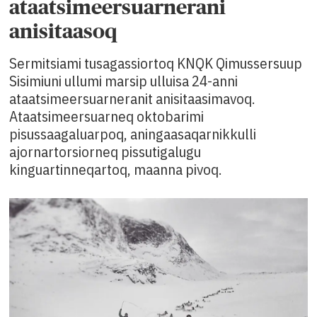
ataatsimeersuarnerani
anisitaasoq
Sermitsiami tusagassiortoq KNQK Qimussersuup
Sisimiuni ullumi marsip ulluisa 24-anni
ataatsimeersuarneranit anisitaasimavoq.
Ataatsimeersuarneq oktobarimi
pisussaagaluarpoq, aningaasaqarnikkulli
ajornartorsiorneq pissutigalugu
kinguartinneqartoq, maanna pivoq.