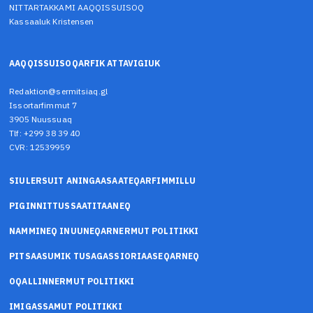
NITTARTAKKAMI AAQQISSUISOQ
Kassaaluk Kristensen
AAQQISSUISOQARFIK ATTAVIGIUK
Redaktion@sermitsiaq.gl
Issortarfimmut 7
3905 Nuussuaq
Tlf: +299 38 39 40
CVR: 12539959
SIULERSUIT ANINGAASAATEQARFIMMILLU
PIGINNITTUSSAATITAANEQ
NAMMINEQ INUUNEQARNERMUT POLITIKKI
PITSAASUMIK TUSAGASSIORIAASEQARNEQ
OQALLINNERMUT POLITIKKI
IMIGASSAMUT POLITIKKI