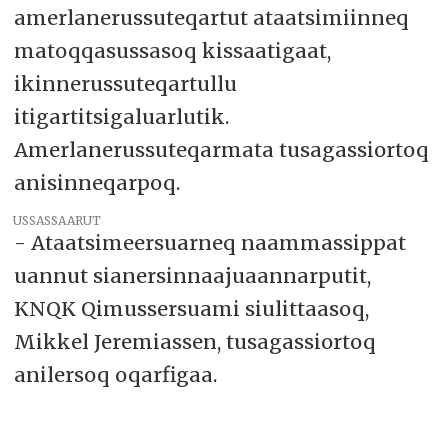
amerlanerussuteqartut ataatsimiinneq
matoqqasussasoq kissaatigaat,
ikinnerussuteqartullu
itigartitsigaluarlutik.
Amerlanerussuteqarmata tusagassiortoq
anisinneqarpoq.
USSASSAARUT
- Ataatsimeersuarneq naammassippat
uannut sianersinnaajuaannarputit,
KNQK Qimussersuami siulittaasoq,
Mikkel Jeremiassen, tusagassiortoq
anilersoq oqarfigaa.