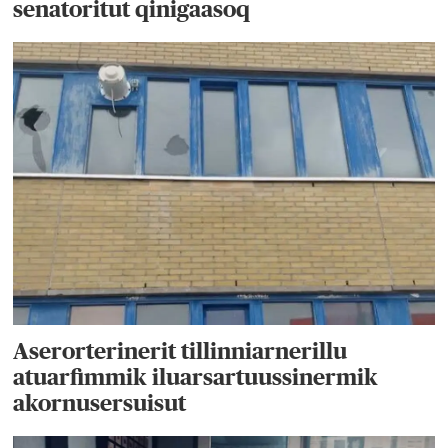
senatoritut qinigaasoq
Aserorterinerit tillinniarnerillu
atuarfimmik iluarsartuussinermik
akornusersuisut