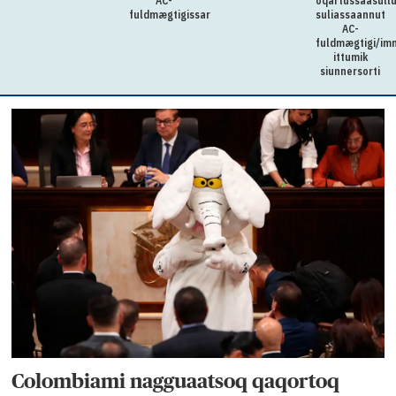
AC-
oqartussaasull
fuldmægtigissarsiorpoq
suliassaannut
AC-
fuldmægtigi/im
ittumik
siunnersorti
Colombiami nagguaatsoq qaqortoq