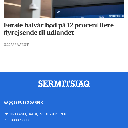
Første halvår bød på 12 procent flere
flyrejsende til udlandet
USSASSAARUT
AAQQISSUISOQARFIK
PISORTAANEQ AAQQISSUISUUNERLU
Masaana Egede