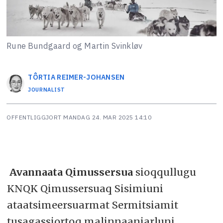
Rune Bundgaard og Martin Svinkløv
TÔRTIA
REIMER-JOHANSEN
JOURNALIST
OFFENTLIGGJORT
MANDAG 24. MAR 2025 14:10
Avannaata Qimussersua
sioqqullugu
KNQK Qimussersuaq Sisimiuni
ataatsimeersuarmat Sermitsiamit
tusagassiortoq malinnaaniarluni