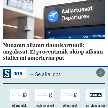
Nunanut allanut timmisartumik
angalasut, 12 procentimik ukiup affaani
siullermi amerleriarput
–
Se alle jobs
Økonomisk
Revisionschef
Økonomisk
Serviceassisten