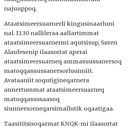
najuuppoq.
Ataatsimeersuarnerli kingusinaarluni
nal. 13.30 nallileraa aallartimmat
ataatsimeersuarnermi aqutsisup, Søren
Alaufesenip ilaasortat aperai
ataatsimeersuarneq ammasuussanersoq
matoqqasuussanersorluunniit.
Avataaniit soqutigineqarnera
annertummat ataatsimeersuarneq
matoqqasussaasoq
siunnersorneqarsimallutik oqaatigaa.
Taasititsisoqarmat KNQK-mi ilaasortat