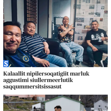
Kalaallit nipilersoqatigiit marluk
aggustimi siullermeerlutik
saqqummersitsissasut