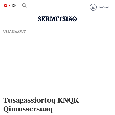
KL
DK
Log ind
USSASSAARUT
Tusagassiortoq KNQK
Qimussersuaq