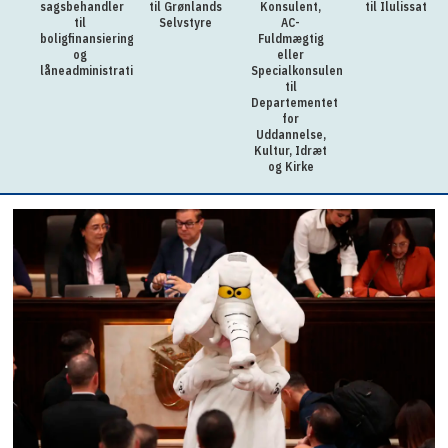
sagsbehandler
til Grønlands
Konsulent,
til Ilulissat
til
Selvstyre
AC-
boligfinansiering
Fuldmægtig
og
eller
låneadministration
Specialkonsulent
til
Departementet
for
Uddannelse,
Kultur, Idræt
og Kirke