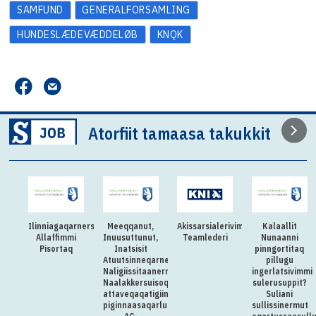
SAMFUND
GENERALFORSAMLING
HUNDESLÆDEVÆDDELØB
KNQK
Atorfiit tamaasa takukkit
Ilinniagaqarnersiuteqartitsivimmi
Meeqqanut,
Akissarsialerivimmi
Kalaallit
Allaffimmi
Inuusuttunut,
Teamlederi
Nunaanni
Pisortaq
Inatsisit
pinngortitaq
Atuutsinneqarnerannut
pillugu
Naligiissitaanermullu
ingerlatsivimmi
Naalakkersuisoqarfik
sulerusuppit?
attaveqaqatigiinnermut
Suliani
piginnaasaqarluartumik
sullissinermut