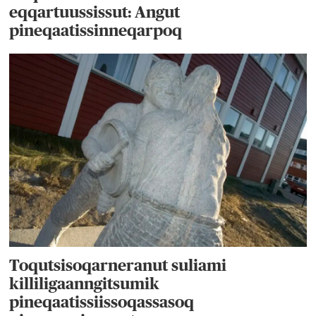
eqqartuussissut: Angut
pineqaatissinneqarpoq
Toqutsisoqarneranut suliami
killiligaanngitsumik
pineqaatissiissoqassasoq