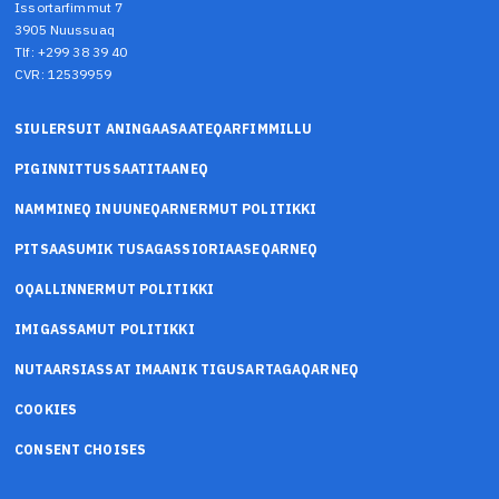
Issortarfimmut 7
3905 Nuussuaq
Tlf: +299 38 39 40
CVR: 12539959
SIULERSUIT ANINGAASAATEQARFIMMILLU
PIGINNITTUSSAATITAANEQ
NAMMINEQ INUUNEQARNERMUT POLITIKKI
PITSAASUMIK TUSAGASSIORIAASEQARNEQ
OQALLINNERMUT POLITIKKI
IMIGASSAMUT POLITIKKI
NUTAARSIASSAT IMAANIK TIGUSARTAGAQARNEQ
COOKIES
CONSENT CHOISES