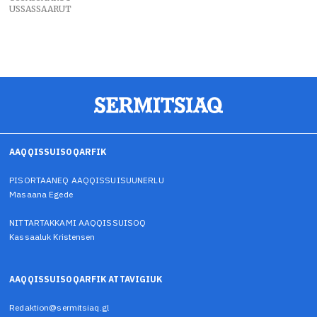
USSASSAARUT
AAQQISSUISOQARFIK
PISORTAANEQ AAQQISSUISUUNERLU
Masaana Egede
NITTARTAKKAMI AAQQISSUISOQ
Kassaaluk Kristensen
AAQQISSUISOQARFIK ATTAVIGIUK
Redaktion@sermitsiaq.gl