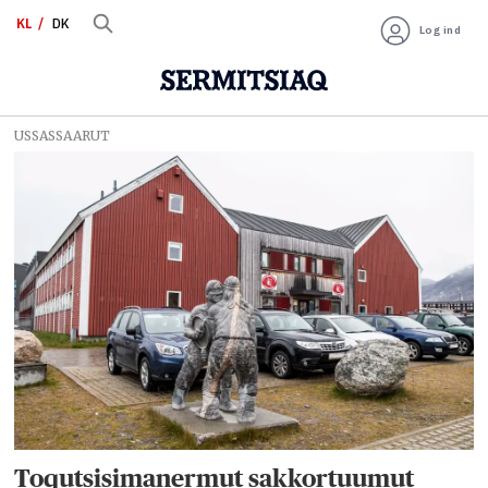
KL
DK
Log ind
USSASSAARUT
Tag:
forvaring
Toqutsisimanermut sakkortuumut