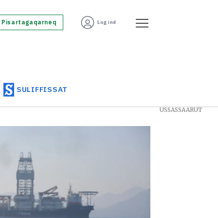
Pisartagaqarneq
Log ind
SULIFFISSAT
USSASSAARUT