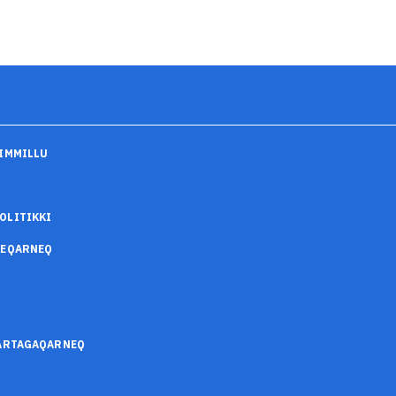
IMMILLU
OLITIKKI
SEQARNEQ
SARTAGAQARNEQ