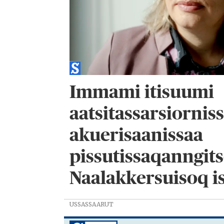
Immami itisuumi
aatsitassarsiornis
akuerisaanissaa
pissutissaqanngit
Naalakkersuisoq 
USSASSAARUT