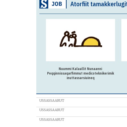
Atorfiit tamakkerlugi
toqqaat Illuat
Nuummi Kalaallit Nunaanni
tenti-nik marlunnik
Peqqinnissaqarfimmut medicoteknikerimik
innaasunik pissarsiorpoq.
inuttassarsiuineq
USSASSAARUT
USSASSAARUT
USSASSAARUT