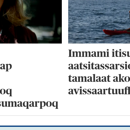
Immami itis
sap
aatsitassars
tamalaat ak
soq
avissaartuuf
isumaqarpoq