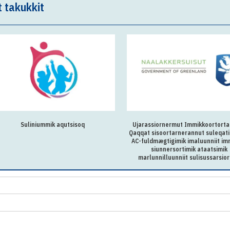
t takukkit
Suliniummik aqutsisoq
Ujarassiornermut Immikkoortorta
Qaqqat sisoortarnerannut suleqati
AC-fuldmægtigimik imaluunniit im
siunnersortimik ataatsimik
marlunnilluunniit sulisussarsio