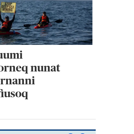
uumi
iorneq nunat
ornanni
fiusoq