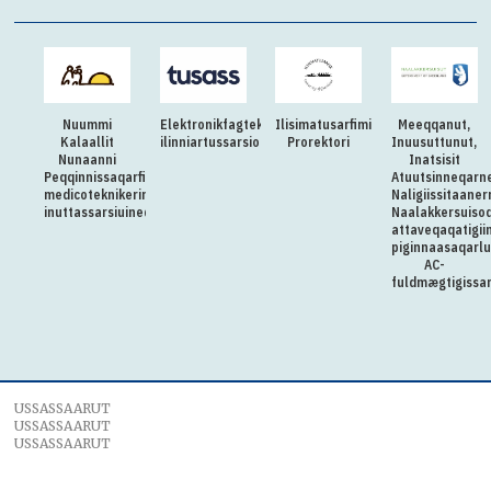
Nuummi
Elektronikfagteknikeritut
Ilisimatusarfimi
Meeqqanut,
Kalaallit
ilinniartussarsiorpugut
Prorektori
Inuusuttunut,
Nunaanni
Inatsisit
Peqqinnissaqarfimmut
Atuutsinneqarn
medicoteknikerimik
Naligiissitaaner
inuttassarsiuineq
Naalakkersuisoq
attaveqaqatigii
piginnaasaqarlu
AC-
fuldmægtigissar
USSASSAARUT
USSASSAARUT
USSASSAARUT