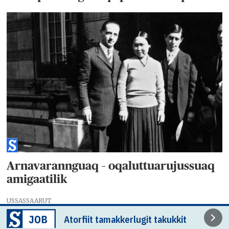
Arnavarannguaq – oqaluttuarujussuaq
amigaatilik
USSASSAARUT
Atorfiit tamakkerlugit takukkit