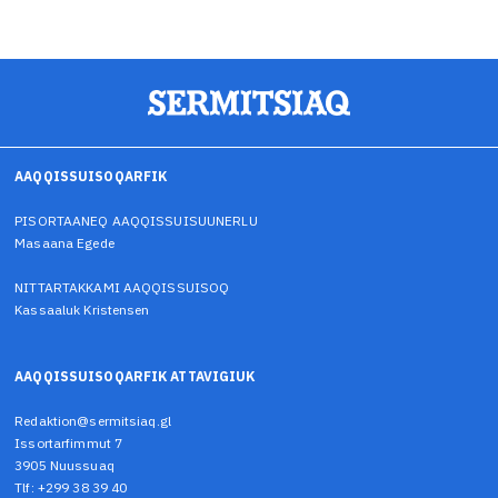
AAQQISSUISOQARFIK
PISORTAANEQ AAQQISSUISUUNERLU
Masaana Egede
NITTARTAKKAMI AAQQISSUISOQ
Kassaaluk Kristensen
AAQQISSUISOQARFIK ATTAVIGIUK
Redaktion@sermitsiaq.gl
Issortarfimmut 7
3905 Nuussuaq
Tlf: +299 38 39 40