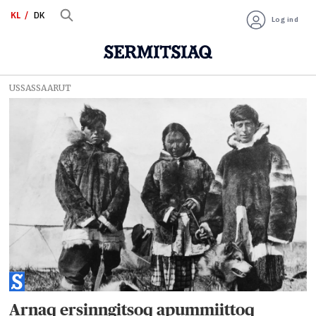
KL
DK
Log ind
USSASSAARUT
Tag:
kirsten
hastrup
Arnaq ersinngitsoq apummiittoq