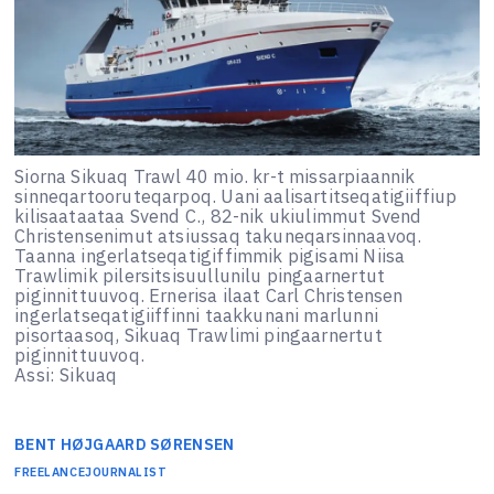
Siorna Sikuaq Trawl 40 mio. kr-t missarpiaannik
sinneqartooruteqarpoq. Uani aalisartitseqatigiiffiup
kilisaataataa Svend C., 82-nik ukiulimmut Svend
Christensenimut atsiussaq takuneqarsinnaavoq.
Taanna ingerlatseqatigiffimmik pigisami Niisa
Trawlimik pilersitsisuullunilu pingaarnertut
piginnittuuvoq. Ernerisa ilaat Carl Christensen
ingerlatseqatigiiffinni taakkunani marlunni
pisortaasoq, Sikuaq Trawlimi pingaarnertut
piginnittuuvoq.
Assi: Sikuaq
BENT
HØJGAARD SØRENSEN
FREELANCEJOURNALIST