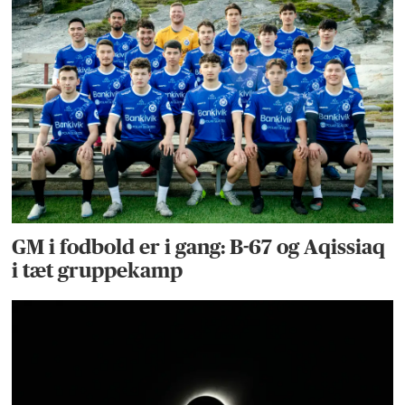
GM i fodbold er i gang: B-67 og Aqissiaq
i tæt gruppekamp