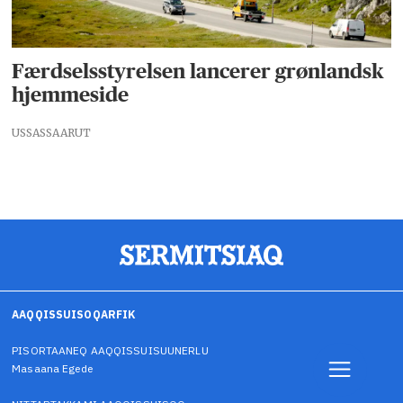
Færdselsstyrelsen lancerer grønlandsk
hjemmeside
USSASSAARUT
AAQQISSUISOQARFIK
PISORTAANEQ AAQQISSUISUUNERLU
Masaana Egede