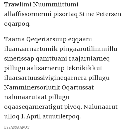
Trawlimi Nuummiittumi
allaffissornermi pisortaq Stine Petersen
oqarpoq.
Taama Qeqertarsuup eqqaani
iluanaarnartumik pingaarutilimmillu
sinerissap qanittuani raajarniarneq
pillugu aalisarnerup teknikikkut
iluarsartuussivigineqarnera pillugu
Namminersorlutik Oqartussat
nalunaarutaat pillugu
oqaaseqarneratigut pivoq. Nalunaarut
ulloq 1. April atuutilerpoq.
USSASSAARUT