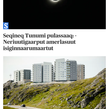
Seqineq Tunumi pulassaaq: -
Neriuutigaarput amerlasuut
isiginnaarumaartut