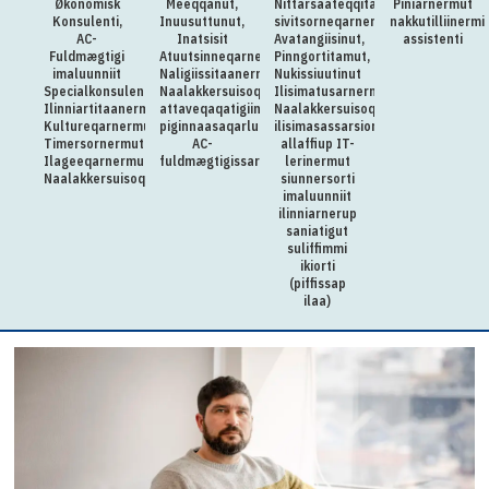
Økonomisk
Meeqqanut,
Nittarsaateqqitaq:Killiliussap
Piniarnermut
Konsulenti,
Inuusuttunut,
sivitsorneqarnera:
nakkutilliinermi
AC-
Inatsisit
Avatangiisinut,
assistenti
Fuldmægtigi
Atuutsinneqarnerannut
Pinngortitamut,
imaluunniit
Naligiissitaanermullu
Nukissiuutinut
Specialkonsulenti
Naalakkersuisoqarfik
Ilisimatusarnermullu
Ilinniartitaanermut,
attaveqaqatigiinnermut
Naalakkersuisoqarfimmi
Kultureqarnermut,
piginnaasaqarluartumik
ilisimasassarsiornermut
Timersornermut
AC-
allaffiup IT-
Ilageeqarnermullu
fuldmægtigissarsiorpoq
lerinermut
Naalakkersuisoqarfimmut
siunnersorti
imaluunniit
ilinniarnerup
saniatigut
suliffimmi
ikiorti
(piffissap
ilaa)