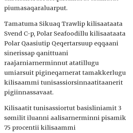
piumasaqaraluarput.
Tamatuma Sikuaq Trawlip kilisaataata
Svend C-p, Polar Seafoodillu kilisaataata
Polar Qaasiutip Qeqertarsuup eqqaani
sinerissap qanittuani
raajarniarnerminnut atatillugu
umiarsuit pigineqarnerat tamakkerlugu
kilisaammi tunisassiorsinnaatitaanerit
pigiinnassavaat.
Kilisaatit tunisassiortut basisliniamit 3
sømilit iluanni aalisarnerminni pisamik
75 procentii kilisaammi