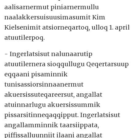
aalisarnermut piniarnermullu
naalakkersuisuusimasumit Kim
Kielsenimit atsiorneqartoq, ulloq 1. april
atuutilerpoq.
- Ingerlatsisut nalunaarutip
atuutilernera sioqqullugu Qeqertarsuup
eqqaani pisaminnik
tunisassiorsinnaanermut
akuersissuteqareersut, angallat
atuinnarlugu akuersissummik
pissarsitinneqaqqipput. Ingerlatsisut
angallamminnik taarsiippata,
piffissalluunniit ilaani angallat