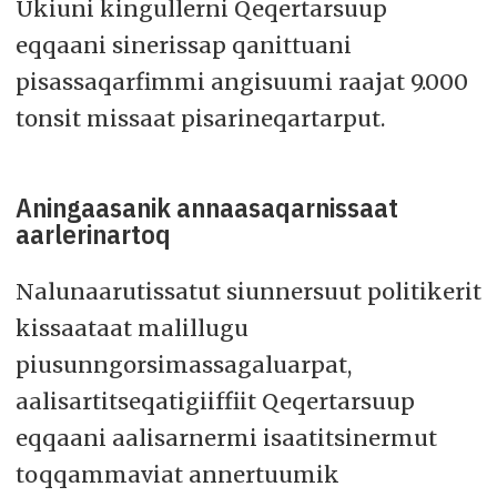
Ukiuni kingullerni Qeqertarsuup
eqqaani sinerissap qanittuani
pisassaqarfimmi angisuumi raajat 9.000
tonsit missaat pisarineqartarput.
Aningaasanik annaasaqarnissaat
aarlerinartoq
Nalunaarutissatut siunnersuut politikerit
kissaataat malillugu
piusunngorsimassagaluarpat,
aalisartitseqatigiiffiit Qeqertarsuup
eqqaani aalisarnermi isaatitsinermut
toqqammaviat annertuumik