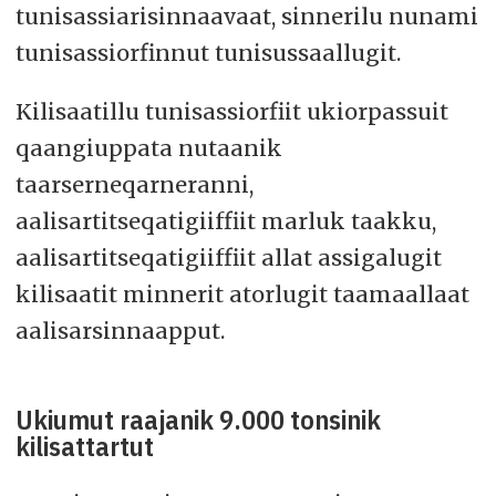
tunisassiarisinnaavaat, sinnerilu nunami
tunisassiorfinnut tunisussaallugit.
Kilisaatillu tunisassiorfiit ukiorpassuit
qaangiuppata nutaanik
taarserneqarneranni,
aalisartitseqatigiiffiit marluk taakku,
aalisartitseqatigiiffiit allat assigalugit
kilisaatit minnerit atorlugit taamaallaat
aalisarsinnaapput.
Ukiumut raajanik 9.000 tonsinik
kilisattartut