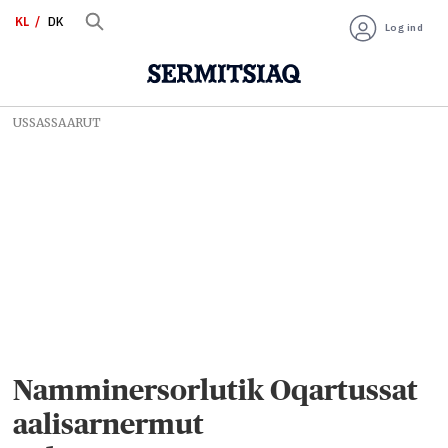
KL
DK
Log ind
USSASSAARUT
Namminersorlutik Oqartussat
aalisarnermut