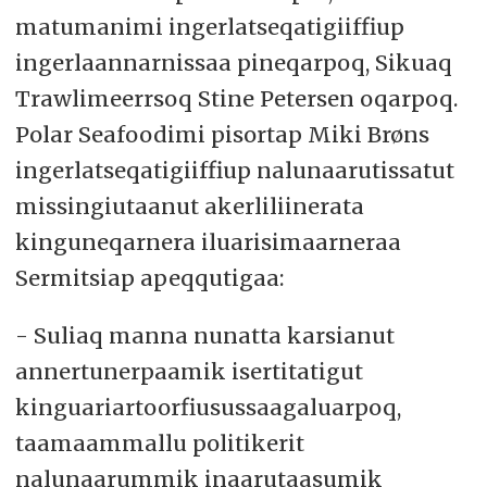
matumanimi ingerlatseqatigiiffiup
ingerlaannarnissaa pineqarpoq, Sikuaq
Trawlimeerrsoq Stine Petersen oqarpoq.
Polar Seafoodimi pisortap Miki Brøns
ingerlatseqatigiiffiup nalunaarutissatut
missingiutaanut akerliliinerata
kinguneqarnera iluarisimaarneraa
Sermitsiap apeqqutigaa:
- Suliaq manna nunatta karsianut
annertunerpaamik isertitatigut
kinguariartoorfiusussaagaluarpoq,
taamaammallu politikerit
nalunaarummik inaarutaasumik