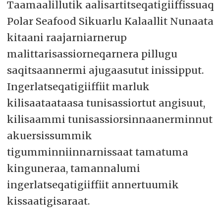
Taamaalillutik aalisartitseqatigiiffissuaq
Polar Seafood Sikuarlu Kalaallit Nunaata
kitaani raajarniarnerup
malittarisassiorneqarnera pillugu
saqitsaannermi ajugaasutut inissipput.
Ingerlatseqatigiiffiit marluk
kilisaataataasa tunisassiortut angisuut,
kilisaammi tunisassiorsinnaanerminnut
akuersissummik
tigumminniinnarnissaat tamatuma
kinguneraa, tamannalumi
ingerlatseqatigiiffiit annertuumik
kissaatigisaraat.