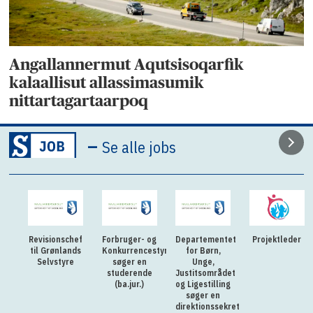
Angallannermut Aqutsisoqarfik
kalaallisut allassimasumik
nittartagartaarpoq
–
Se alle jobs
Revisionschef
Forbruger- og
Departementet
Projektleder
til Grønlands
Konkurrencestyrelsen
for Børn,
Selvstyre
søger en
Unge,
studerende
Justitsområdet
(ba.jur.)
og Ligestilling
søger en
direktionssekretær