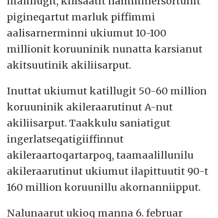
malillugit, kilisaatit namminersortunit
pigineqartut marluk piffimmi
aalisarnerminni ukiumut 10-100
millionit koruuninik nunatta karsianut
akitsuutinik akiliisarput.
Inuttat ukiumut katillugit 50-60 million
koruuninik akileraarutinut A-nut
akiliisarput. Taakkulu saniatigut
ingerlatseqatigiiffinnut
akileraartoqartarpoq, taamaalillunilu
akileraarutinut ukiumut ilapittuutit 90-t
160 million koruunillu akornanniipput.
Nalunaarut ukioq manna 6. februar