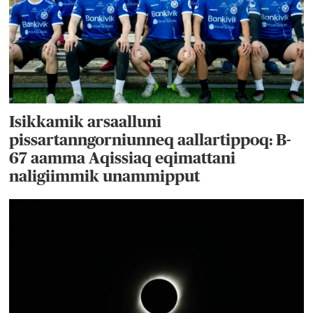
Isikkamik arsaalluni
pissartanngorniunneq aallartippoq: B-
67 aamma Aqissiaq eqimattani
naligiimmik unammipput