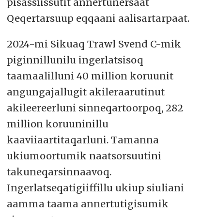
pisassiissutit annertunersaat
Qeqertarsuup eqqaani aalisartarpaat.
2024-mi Sikuaq Trawl Svend C-mik
piginnillunilu ingerlatsisoq
taamaalilluni 40 million koruunit
angungajallugit akileraarutinut
akileereerluni sinneqartoorpoq, 282
million koruuninillu
kaaviiaartitaqarluni. Tamanna
ukiumoortumik naatsorsuutini
takuneqarsinnaavoq.
Ingerlatseqatigiiffillu ukiup siuliani
aamma taama annertutigisumik