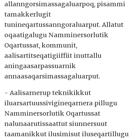
allanngorsimassagaluarpoq, pisammi
tamakkerlugit
tunineqartussanngoraluarput. Allatut
oqaatigalugu Namminersorlutik
Oqartussat, kommunit,
aalisartitseqatigiiffiit inuttallu
aningaasarpassuarnik
annaasaqarsimassagaluarput.
- Aalisarnerup teknikikkut
iluarsartuussivigineqarnera pillugu
Namminersorlutik Oqartussat
nalunaarutissaattut siunnersuut
taamanikkut ilusimisut iluseqartillugu