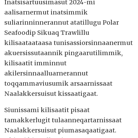
Inatsisartuusimasut 2024-mi
aalisarnermut inatsimmik
suliarinninnerannut atatillugu Polar
Seafoodip Sikuaq Trawlillu
kilisaataataasa tunisassiorsinnaanermut
akuersissutaannik pingaarutilimmik,
kilisaatit imminnut
akilersinnaalluarnerannut
toqqammaviusumik arsaarnissaat
Naalakkersuisut kissaatigaat.
Siunissami kilisaatit pisaat
tamakkerlugit tulaanneqartarnissaat
Naalakkersuisut piumasaqaatigaat.