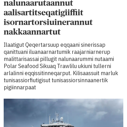
nalunaarutaannut
aalisartitseqatigiiffiit
isornartorsiuinerannut
nakkaannartut
Ilaatigut Qeqertarsuup eqqaani sinerissap
qanittuani iluanaarnartumik raajarniarnerup
malittarisassai pillugit nalunaarummi nutaami
Polar Seafood Sikuaq Trawlilu ukiuni tullerni
arlalinni eqqissitinneqarput. Kilisaassuit marluk
tunisassiorfiutigisut tunisassiorsinnaanertik
pigiinnarpaat