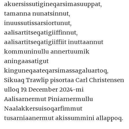
akuersissutigineqarsimasuuppat,
tamanna nunatsinnut,
inuussutissarsiortunut,
aalisartitseqatigiiffinnut,
aalisartitseqatigiiffiit inuttaannut
kommuninullu annertuumik
aningaasatigut
kinguneqaateqarsimassagaluartoq,
Sikuaq Trawlip pisortaa Carl Christensen
ulloq 19. December 2024-mi
Aalisarnermut Piniarnermullu
Naalakkersuisoqarfimmut
tusarniaanermut akissummini allappoq.