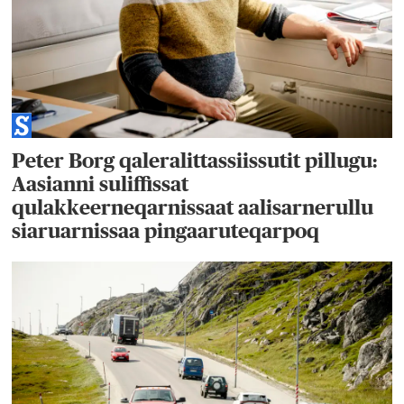
Peter Borg qaleralittassiissutit pillugu:
Aasianni suliffissat
qulakkeerneqarnissaat aalisarnerullu
siaruarnissaa pingaaruteqarpoq