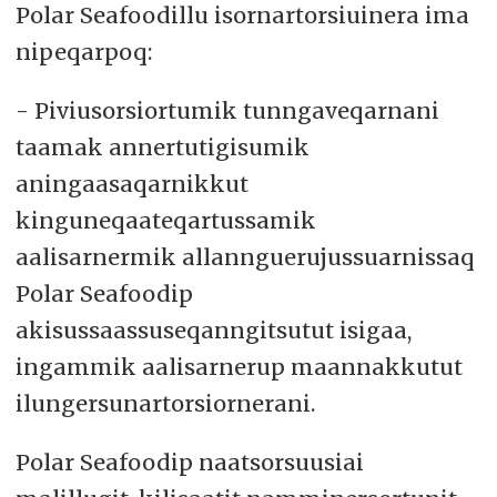
Polar Seafoodillu isornartorsiuinera ima
nipeqarpoq:
- Piviusorsiortumik tunngaveqarnani
taamak annertutigisumik
aningaasaqarnikkut
kinguneqaateqartussamik
aalisarnermik allannguerujussuarnissaq
Polar Seafoodip
akisussaassuseqanngitsutut isigaa,
ingammik aalisarnerup maannakkutut
ilungersunartorsiornerani.
Polar Seafoodip naatsorsuusiai