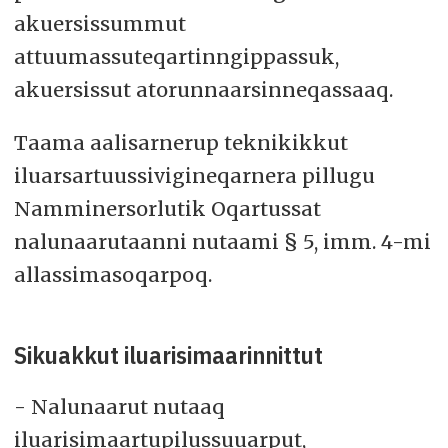
akuersissummut
attuumassuteqartinngippassuk,
akuersissut atorunnaarsinneqassaaq.
Taama aalisarnerup teknikikkut
iluarsartuussivigineqarnera pillugu
Namminersorlutik Oqartussat
nalunaarutaanni nutaami § 5, imm. 4-mi
allassimasoqarpoq.
Sikuakkut iluarisimaarinnittut
- Nalunaarut nutaaq
iluarisimaartupilussuuarput,