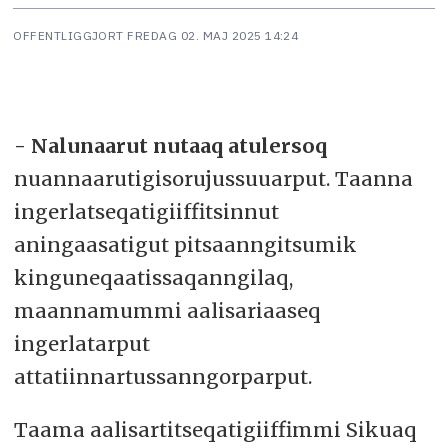
OFFENTLIGGJORT
FREDAG 02. MAJ 2025 14:24
- Nalunaarut nutaaq atulersoq
nuannaarutigisorujussuuarput. Taanna
ingerlatseqatigiiffitsinnut
aningaasatigut pitsaanngitsumik
kinguneqaatissaqanngilaq,
maannamummi aalisariaaseq
ingerlatarput
attatiinnartussanngorparput.
Taama aalisartitseqatigiiffimmi Sikuaq