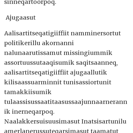
sinneqartoorpoq.
Ajugaasut
Aalisartitseqatigiiffiit namminersortut
politikerillu akornanni
nalunaarutissamut missingiummik
assortuussutaaqisumik saqitsaanneq,
aalisartitseqatigiiffiit ajugaallutik
kilisaassuarminnit tunisassiortunit
tamakkiisumik
tulaassisussaatitaasussaajunnaarnerann
ik inerneqarpoq.
Naalakkersuisuusimasut Inatsisartunilu
amerlanerussuteqarsimasut taamatut