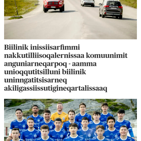
Biilinik inissiisarfimmi
nakkutilliisoqalernissaa komuunimit
anguniarneqarpoq - aamma
unioqqutitsilluni biilinik
uninngatitsisarneq
akiligassiissutigineqartalissaaq