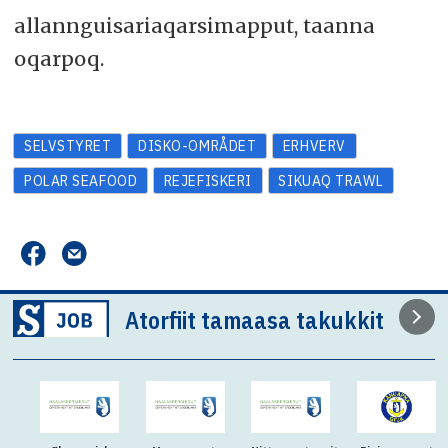
allannguisariaqarsimapput, taanna
oqarpoq.
SELVSTYRET
DISKO-OMRÅDET
ERHVERV
POLAR SEAFOOD
REJEFISKERI
SIKUAQ TRAWL
Atorfiit tamaasa takukkit