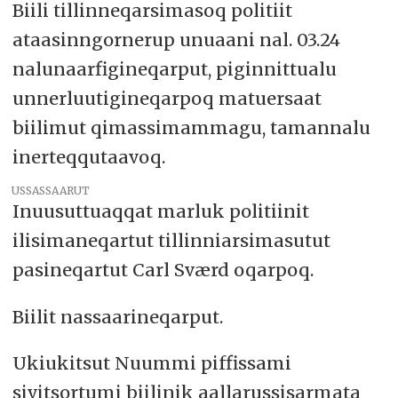
Biili tillinneqarsimasoq politiit
ataasinngornerup unuaani nal. 03.24
nalunaarfigineqarput, piginnittualu
unnerluutigineqarpoq matuersaat
biilimut qimassimammagu, tamannalu
inerteqqutaavoq.
USSASSAARUT
Inuusuttuaqqat marluk politiinit
ilisimaneqartut tillinniarsimasutut
pasineqartut Carl Sværd oqarpoq.
Biilit nassaarineqarput.
Ukiukitsut Nuummi piffissami
sivitsortumi biilinik aallarussisarmata