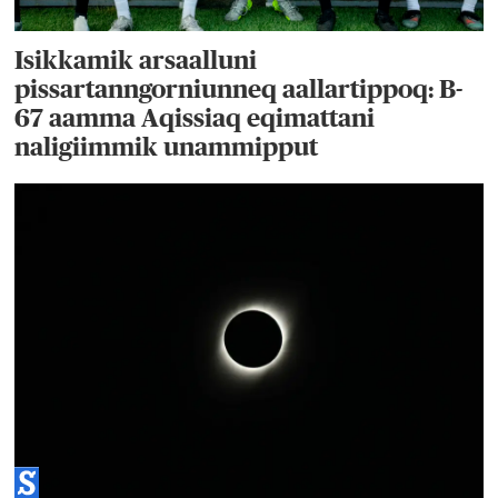
Isikkamik arsaalluni
pissartanngorniunneq aallartippoq: B-
67 aamma Aqissiaq eqimattani
naligiimmik unammipput