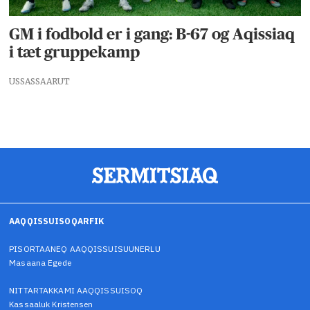
GM i fodbold er i gang: B-67 og Aqissiaq
i tæt gruppekamp
USSASSAARUT
AAQQISSUISOQARFIK
PISORTAANEQ AAQQISSUISUUNERLU
Masaana Egede
NITTARTAKKAMI AAQQISSUISOQ
Kassaaluk Kristensen