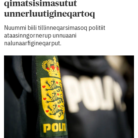
qimatsisimasutut
unnerluutigineqartoq
Nuummi biili tillinneqarsimasoq politiit
ataasinngornerup unnuaani
nalunaarfigineqarput.