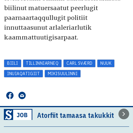
biilinut matuersaatut peerlugit
paarnaartaqqullugit politiit
innuttaasunut arlaleriarlutik
kaammattuutigisarpaat.
BIILI
TILLINNIARNEQ
CARL SVÆRD
NUUK
INUIAQATIGIIT
MIKISUULINNI
Atorfiit tamaasa takukkit