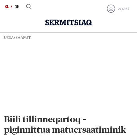
KL
DK
Log ind
USSASSAARUT
Biili tillinneqartoq –
piginnittua matuersaatiminik