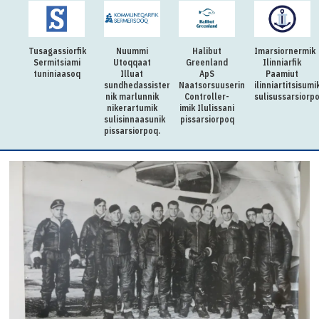
Tusagassiorfik
Nuummi
Halibut
Imarsiornermik
Sermitsiami
Utoqqaat
Greenland
Ilinniarfik
tuniniaasoq
Illuat
ApS
Paamiut
sundhedassistenti-
Naatsorsuuserinermi
ilinniartitsisumi
nik marlunnik
Controller-
sulisussarsiorp
nikerartumik
imik Ilulissani
sulisinnaasunik
pissarsiorpoq
pissarsiorpoq.