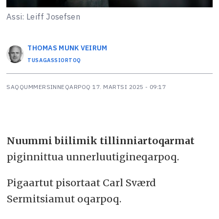
Assi: Leiff Josefsen
THOMAS MUNK
VEIRUM
TUSAGASSIORTOQ
SAQQUMMERSINNEQARPOQ
17. MARTSI 2025 - 09:17
Nuummi biilimik tillinniartoqarmat
piginnittua unnerluutigineqarpoq.
Pigaartut pisortaat Carl Sværd
Sermitsiamut oqarpoq.