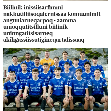
Biilinik inissiisarfimmi
nakkutilliisoqalernissaa komuunimit
anguniarneqarpoq - aamma
unioqqutitsilluni biilinik
uninngatitsisarneq
akiligassiissutigineqartalissaaq