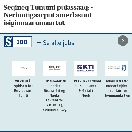
Seqineq Tunumi pulassaaq: -
Neriuutigaarput amerlasuut
isiginnaarumaartut
–
Se alle jobs
Vil du stå i
Driftsleder til
Praktikkoordinator
Administrativ
spidsen for
Fonden
til KTI - Jern
medarbejder
Restaurant
Sisorarfiit og
& Metal i
med flair for
Tunit?
Nuuks
Nuuk
kommunikation
rekreative
vinter- og
sommeranlæg