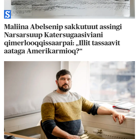
Maliina Abelsenip sakkutuut assingi
Narsarsuup Katersugaasiviani
qimerlooqqissaarpai: „Illit tassaavit
aataga Amerikarmioq?“