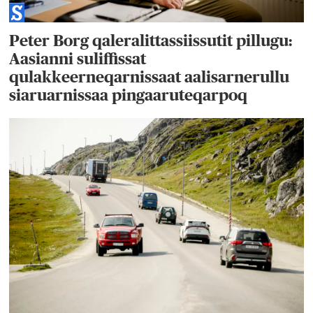
Peter Borg qaleralittassiissutit pillugu:
Aasianni suliffissat
qulakkeerneqarnissaat aalisarnerullu
siaruarnissaa pingaaruteqarpoq