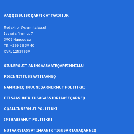
AAQQISSUISOQARFIK ATTAVIGIUK
Redaktion@sermitsiaq.gl
Issortarfimmut 7
3905 Nuussuaq
Tlf: +299 38 39 40
CVR: 12539959
SIULERSUIT ANINGAASAATEQARFIMMILLU
PIGINNITTUSSAATITAANEQ
NAMMINEQ INUUNEQARNERMUT POLITIKKI
PITSAASUMIK TUSAGASSIORIAASEQARNEQ
OQALLINNERMUT POLITIKKI
IMIGASSAMUT POLITIKKI
NUTAARSIASSAT IMAANIK TIGUSARTAGAQARNEQ