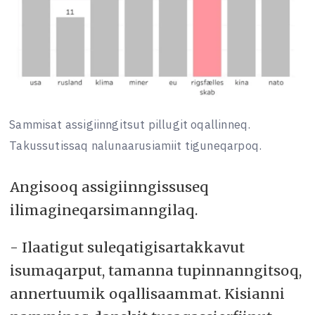
Sammisat assigiinngitsut pillugit oqallinneq.
Takussutissaq nalunaarusiamiit tiguneqarpoq.
Angisooq assigiinngissuseq
ilimagineqarsimanngilaq.
- Ilaatigut suleqatigisartakkavut
isumaqarput, tamanna tupinnanngitsoq,
annertuumik oqallisaammat. Kisianni