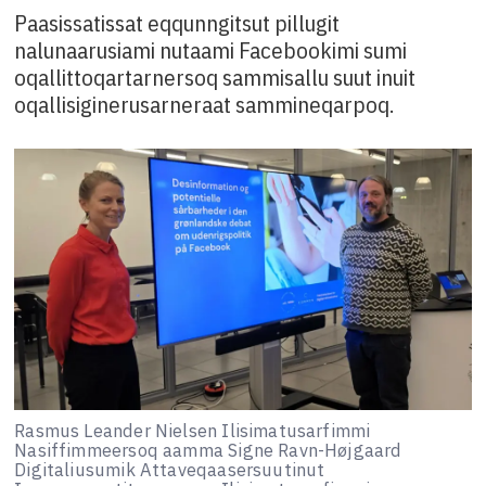
Paasissatissat eqqunngitsut pillugit
nalunaarusiami nutaami Facebookimi sumi
oqallittoqartarnersoq sammisallu suut inuit
oqallisiginerusarneraat sammineqarpoq.
Rasmus Leander Nielsen Ilisimatusarfimmi
Nasiffimmeersoq aamma Signe Ravn-Højgaard
Digitaliusumik Attaveqaasersuutinut