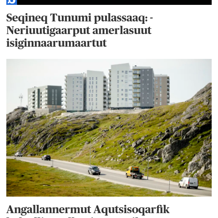
Seqineq Tunumi pulassaaq: -
Neriuutigaarput amerlasuut
isiginnaarumaartut
Angallannermut Aqutsisoqarfik