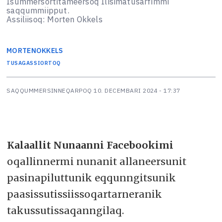
Isummersortitameersoq Ilisimatusarfimmi
saqqummiipput.
Assiliisoq: Morten Okkels
MORTEN
OKKELS
TUSAGASSIORTOQ
SAQQUMMERSINNEQARPOQ
10. DECEMBARI 2024 - 17:37
Kalaallit Nunaanni Facebookimi
oqallinnermi nunanit allaneersunit
pasinapiluttunik eqqunngitsunik
paasissutissiissoqartarneranik
takussutissaqanngilaq.