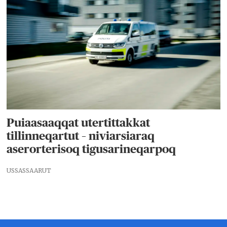
Puiaasaaqqat utertittakkat
tillinneqartut – niviarsiaraq
aserorterisoq tigusarineqarpoq
USSASSAARUT