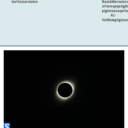
inuttassarsiuineq
Naalakkersuisoq
attaveqaqatigii
piginnaasaqarlu
AC-
fuldmægtigissar