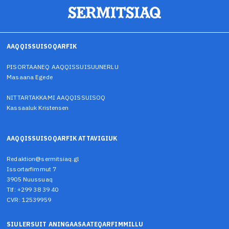
AAQQISSUISOQARFIK
PISORTAANEQ AAQQISSUISUUNERLU
Masaana Egede
NITTARTAKKAMI AAQQISSUISOQ
Kassaaluk Kristensen
AAQQISSUISOQARFIK ATTAVIGIUK
Redaktion@sermitsiaq.gl
Issortarfimmut 7
3905 Nuussuaq
Tlf: +299 38 39 40
CVR: 12539959
SIULERSUIT ANINGAASAATEQARFIMMILLU