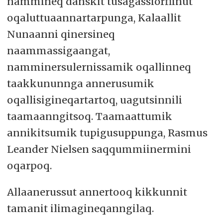
nammineq danskit tusagassiorfiinut
oqaluttuaannartarpunga, Kalaallit
Nunaanni qinersineq
naammassigaangat,
namminersulernissamik oqallinneq
taakkununnga annerusumik
oqallisigineqartartoq, uagutsinnili
taamaanngitsoq. Taamaattumik
annikitsumik tupigusuppunga, Rasmus
Leander Nielsen saqqummiinermini
oqarpoq.
Allaanerussut annertooq kikkunnit
tamanit ilimagineqanngilaq.