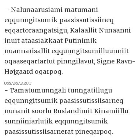
– Nalunaarusiami matumani
eqqunngitsumik paasissutissiineq
eqqartoraangatsigu, Kalaallit Nunaanni
inuit ataasiakkaat Putinimik
nuannarisallit eqqunngitsumilluunniit
oqaaseqartartut pinngilavut, Signe Ravn-
Højgaard oqarpoq.
USSASSAARUT
- Tamatumunngali tunngatillugu
eqqunngitsumik paasissutissiisarneq
nunanit soorlu Ruslandimit Kinamiillu
sunniiniarlutik eqqunngitsumik
paasissutissiisarnerat pineqarpoq.