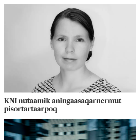
KNI nutaamik aningaasaqarnermut
pisortartaarpoq