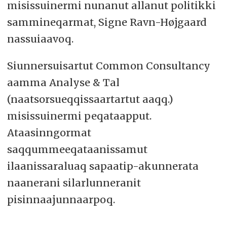
misissuinermi nunanut allanut politikki
sammineqarmat, Signe Ravn-Højgaard
nassuiaavoq.
Siunnersuisartut Common Consultancy
aamma Analyse & Tal
(naatsorsueqqissaartartut aaqq.)
misissuinermi peqataapput.
Ataasinngormat
saqqummeeqataanissamut
ilaanissaraluaq sapaatip-akunnerata
naanerani silarlunneranit
pisinnaajunnaarpoq.