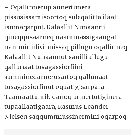
– Oqallinnerup annertunera
pissusissamisoortoq suleqatitta ilaat
isumaqarput. Kalaallit Nunaanni
qineqqusaarneq naammassigaangat
namminiilivinnissaq pillugu oqallinneq
Kalaallit Nunaannut sanilliullugu
qallunaat tusagassiorfiini
sammineqarnerusartoq qallunaat
tusagassiorfinut oqaatigisarpara.
Taamaattumik qanoq annertutiginera
tupaallaatigaara, Rasmus Leander
Nielsen saqqummiussinermini oqarpoq.