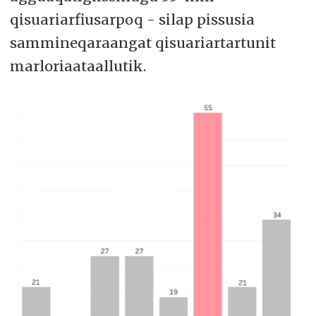
qisuariarfiusarpoq - silap pissusia
sammineqaraangat qisuariartartunit
marloriaataallutik.