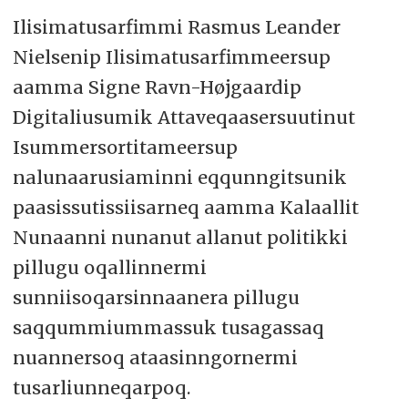
Ilisimatusarfimmi Rasmus Leander
Nielsenip Ilisimatusarfimmeersup
aamma Signe Ravn-Højgaardip
Digitaliusumik Attaveqaasersuutinut
Isummersortitameersup
nalunaarusiaminni eqqunngitsunik
paasissutissiisarneq aamma Kalaallit
Nunaanni nunanut allanut politikki
pillugu oqallinnermi
sunniisoqarsinnaanera pillugu
saqqummiummassuk tusagassaq
nuannersoq ataasinngornermi
tusarliunneqarpoq.