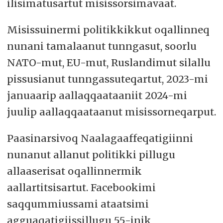
ilisimatusartut misissorsimavaat.
Misissuinermi politikkikkut oqallinneq
nunani tamalaanut tunngasut, soorlu
NATO-mut, EU-mut, Ruslandimut silallu
pissusianut tunngassuteqartut, 2023-mi
januaarip aallaqqaataaniit 2024-mi
juulip aallaqqaataanut misissorneqarput.
Paasinarsivoq Naalagaaffeqatigiinni
nunanut allanut politikki pillugu
allaaserisat oqallinnermik
aallartitsisartut. Facebookimi
saqqummiussami ataatsimi
agguaqatigiissillugu 55-inik