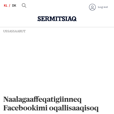
KL
DK
Log ind
USSASSAARUT
Naalagaaffeqatigiinneq
Facebookimi oqallisaaqisoq