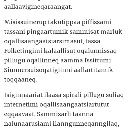
aallaavigineqaraangat.
Misissuinerup takutippaa piffissami
tassani pingaartumik sammisat marluk
oqallisaangaatsiarsimasut, tassa
Folketingimi kalaallisut oqalunnissaq
pillugu oqallinneq aamma Issittumi
Siunnersuisoqatigiinni aallartitamik
toqqaaneq.
Isiginnaariat ilaasa spirali pillugu suliaq
internetimi oqallisaangaatsiartutut
eqqaavaat. Sammisarli taanna
nalunaarusiami ilanngunneqanngilaq,