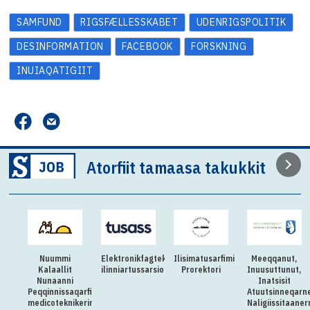
SAMFUND
RIGSFÆLLESSKABET
UDENRIGSPOLITIK
DESINFORMATION
FACEBOOK
FORSKNING
INUIAQATIGIIT
Atorfiit tamaasa takukkit
Nuummi
Elektronikfagteknikeritut
Ilisimatusarfimi
Meeqqanut,
Kalaallit
ilinniartussarsiorpugut
Prorektori
Inuusuttunut,
Nunaanni
Inatsisit
Peqqinnissaqarfimmut
Atuutsinneqarn
medicoteknikerimik
Naligiissitaaner