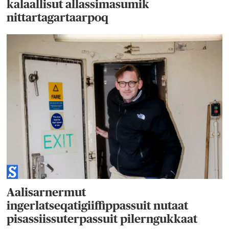
kalaallisut allassimasumik
nittartagartaarpoq
Aalisarnermut
ingerlatseqatigiiffippassuit nutaat
pisassiissuterpassuit pilerngukkaat