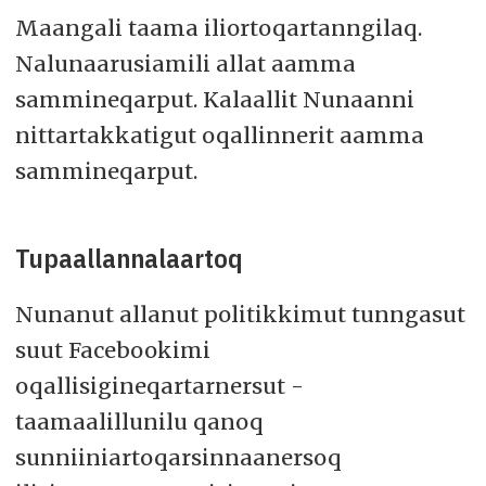
Maangali taama iliortoqartanngilaq.
Nalunaarusiamili allat aamma
sammineqarput. Kalaallit Nunaanni
nittartakkatigut oqallinnerit aamma
sammineqarput.
Tupaallannalaartoq
Nunanut allanut politikkimut tunngasut
suut Facebookimi
oqallisigineqartarnersut -
taamaalillunilu qanoq
sunniiniartoqarsinnaanersoq